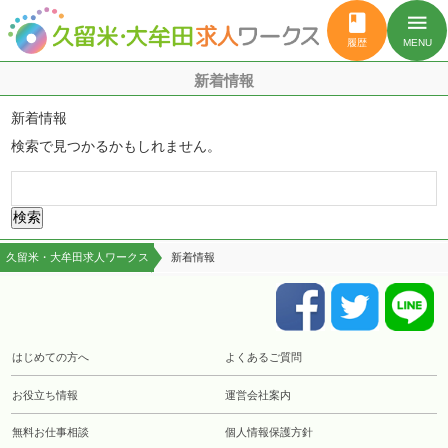
book
menu
履歴
MENU
新着情報
新着情報
検索で見つかるかもしれません。
検
索:
久留米・大牟田求人ワークス
新着情報
はじめての方へ
よくあるご質問
お役立ち情報
運営会社案内
無料お仕事相談
個人情報保護方針