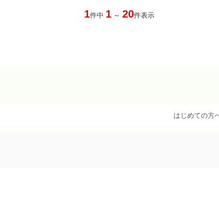
1
1
20
件中
～
件表示
はじめての方