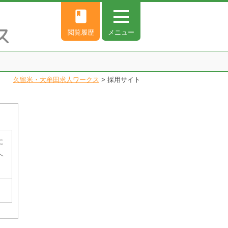
book
閲覧履歴
メニュー
久留米・大牟田求人ワークス
>
採用サイト
に
へ