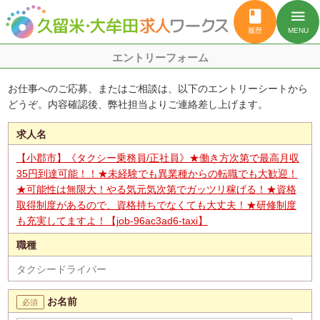
book
menu
履歴
MENU
エントリーフォーム
お仕事へのご応募、またはご相談は、以下のエントリーシートから
どうぞ。内容確認後、弊社担当よりご連絡差し上げます。
求人名
【小郡市】《タクシー乗務員/正社員》★働き方次第で最高月収
35円到達可能！！★未経験でも異業種からの転職でも大歓迎！
★可能性は無限大！やる気元気次第でガッツリ稼げる！★資格
取得制度があるので、資格持ちでなくても大丈夫！★研修制度
も充実してますよ！【job-96ac3ad6-taxi】
職種
タクシードライバー
お名前