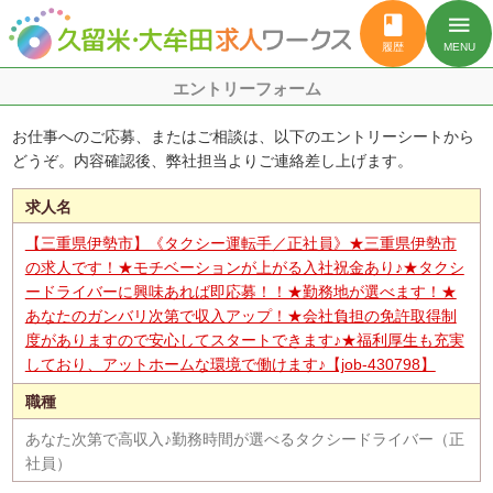
book
menu
履歴
MENU
エントリーフォーム
お仕事へのご応募、またはご相談は、以下のエントリーシートから
どうぞ。内容確認後、弊社担当よりご連絡差し上げます。
求人名
【三重県伊勢市】《タクシー運転手／正社員》★三重県伊勢市
の求人です！★モチベーションが上がる入社祝金あり♪★タクシ
ードライバーに興味あれば即応募！！★勤務地が選べます！★
あなたのガンバリ次第で収入アップ！★会社負担の免許取得制
度がありますので安心してスタートできます♪★福利厚生も充実
しており、アットホームな環境で働けます♪【job-430798】
職種
あなた次第で高収入♪勤務時間が選べるタクシードライバー（正
社員）