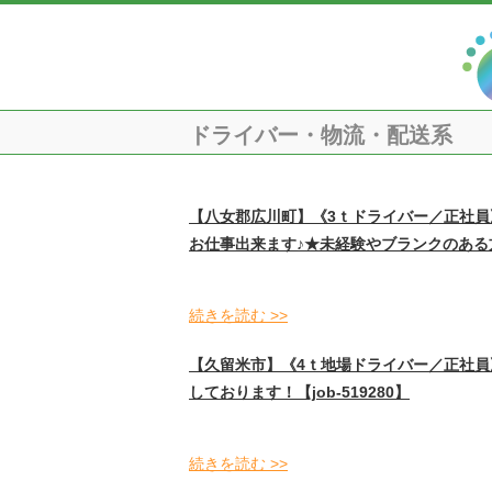
ドライバー・物流・配送系
【八女郡広川町】《3ｔドライバー／正社
お仕事出来ます♪★未経験やブランクのある方
続きを読む >>
【久留米市】《4ｔ地場ドライバー／正社
しております！【job-519280】
続きを読む >>