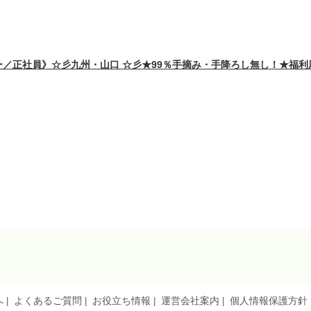
／正社員》☆彡九州・山口 ☆彡★99％手摘み・手降ろし無し！★福
へ
よくあるご質問
お役立ち情報
運営会社案内
個人情報保護方針