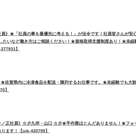
社員》★「社員の事を最優先に考える！」が法令です！社員皆さんが安
Pしたいなど働き方はご相談ください！★資格取得支援制度あり！★未経
77931】
》★佐賀県内に冷凍食品を配送・陳列するお仕事です。★未経験でも大
70】
ー／正社員》☆彡九州・山口 ☆彡★手作業ほとんどありません！★フォ
す！【job-430799】