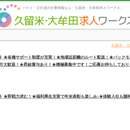
バイト・正社員の仕事情報なら「久留米・大牟田求人ワークス」
久留米・大
員》★各種サポート制度が充実！★地場近距離のルート配送！★バックモ
大歓迎！★昇給賞与あり！★積極募集中です！ご応募お待ちしております！【
員》★即戦力求む！★福利厚生充実で年末表彰も楽しみ♪★体験入社も随