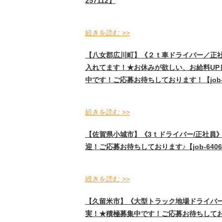
257112】
続きを読む >>
【八女郡広川町】《２ｔ車ドライバー／正
入れてます！★お休みが欲しい、お給料U
中です！ご応募お待ちしております！【job-3
続きを読む >>
【佐賀県小城市】《3ｔドライバー/正社員
迎！ご応募お待ちしております♪【job-6406
続きを読む >>
【久留米市】《大型トラック地場ドライバ
実！★積極募集中です！ご応募お待ちしておりま