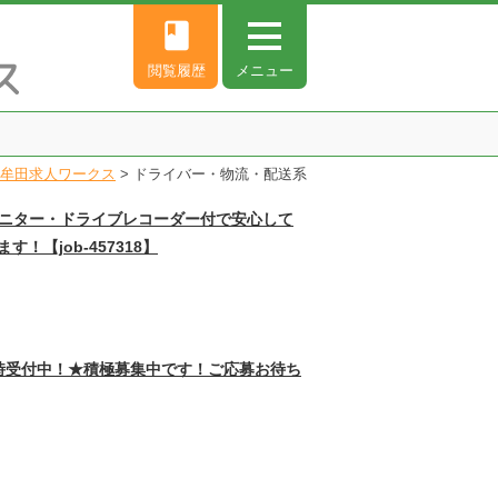
book
閲覧履歴
メニュー
牟田求人ワークス
>
ドライバー・物流・配送系
ニター・ドライブレコーダー付で安心して
job-457318】
時受付中！★積極募集中です！ご応募お待ち