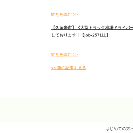
続きを読む >>
【久留米市】《大型トラック地場ドライバー
しております！【job-257111】
続きを読む >>
<< 前の記事を見る
はじめての方