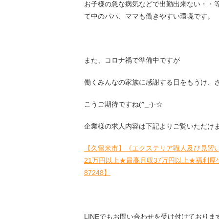
お子様の急な病気などで出勤出来ない・・
て中のパパ、ママも働きやすい環境です。
また、コロナ禍で準備中ですが
働くみんなの家族に感謝する日をもうけ、
こうご期待ですね(^_-)-☆
企業様の求人内容は下記よりご覧いただけ
【久留米市】《エクステリア職人及び見習
21万円以上★最高月収37万円以上★福利厚
87248】
LINEでもお問い合わせを受け付けておりま