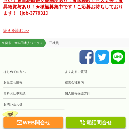
さい！★資格取得支援制度あり！★未経験でも大丈夫！★
昇給賞与あり！★積極募集中です！ご応募お待ちしており
ます！【job-377931】
続きを読む >>
久留米・大牟田求人ワークス
正社員
はじめての方へ
よくあるご質問
お役立ち情報
運営会社案内
無料お仕事相談
個人情報保護方針
お問い合わせ
無料


WEB問合せ
電話問合せ