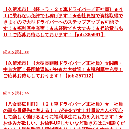
【久留米市】《軽トラ・２ｔ車ドライバー／正社員》★４
ｔに乗れない免許でも稼げます！★会社負担で資格取得で
きますので大型ドライバーへのステップアップも可能で
す！★福利厚生充実！★未経験でも大丈夫！★昇給賞与あ
り！ご応募お待ちしております！【job-385991】
続きを読む >>
【久留米市】《大型長距離ドライバー／正社員》☆関西・
中京方面！長距離運転が好きな方歓迎！★福利厚生充実！
ご応募お待ちしております！【job-257112】
続きを読む >>
【八女郡広川町】《２ｔ車ドライバー／正社員》★「社員
の事を最優先に考える！」が法令です！社員皆さんが安心
して楽しく働けるように福利厚生にも力を入れてます！★
お休みが欲しい、お給料UPしたいなど働き方はご相談くだ