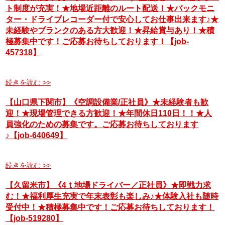
ト制度が充実！★地場近距離のルート配送！★バックモニ
ター・ドライブレコーダー付で安心してお仕事出来ます♪★
未経験やブランクのある方大歓迎！★昇給賞与あり！★積
極募集中です！ご応募お待ちしております！【job-
457318】
続きを読む >>
【山口県下関市】《空調設備業/正社員》★未経験者も歓
迎！★現場管理できる方歓迎！★年間休日110日！！★人
員強化のための募集です。ご応募お待ちしております
♪【job-640649】
続きを読む >>
【久留米市】《4ｔ地場ドライバー／正社員》★即戦力求
む！★福利厚生充実で年末表彰も楽しみ♪★体験入社も随時
受付中！★積極募集中です！ご応募お待ちしております！
【job-519280】