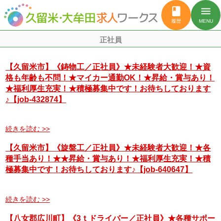
book
menu
履歴
MENU
正社員
【久留米市】《鋳物工／正社員》★未経験者大歓迎！★資
格も年齢も不問！★マイカー通勤OK！★昇給・賞与あり！
★福利厚生充実！★積極募集中です！お待ちしております
♪【job-432874】
続きを読む >>
【久留米市】《旋盤工／正社員》★未経験者大歓迎！★各
種手当あり！★★昇給・賞与あり！★福利厚生充実！★積
極募集中です！お待ちしております♪【job-640647】
続きを読む >>
【八女郡広川町】《3ｔドライバー／正社員》★各種サポー