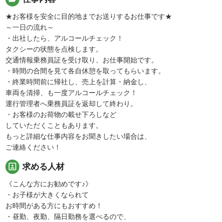
★お客様を安全に目的地までお送りするお仕事です★
～一日の流れ～
・出社したら、アルコールチェック！
タクシーの状態を点検します。
交通情報乗務員証を受け取り、お仕事開始です。
・時間の合間を見て各自休憩を取ってもらいます。
・終業時間前に帰社し、売上を計算・納金し、
車両を清掃、も一度アルコールチェック！
運行管理者へ乗務員証を返却して終わり。
・お客様のお荷物の載せ下ろしなど
していただくこともあります。
もっと詳細な仕事内容をお聞きしたい場合は、
ご連絡ください！
portrait
求める人材
《こんな方にお勧めです♪》
・お子様が大きくなられて
お時間がある方にもおすすめ！
・昼勤、夜勤、隔日勤務を選べるので、