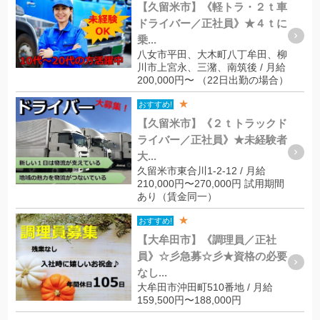
【久留米市】《軽トラ・２ｔ車
ドライバー／正社員》★４ｔに
乗...
八女市平田、大木町八丁牟田、柳
川市上宮永、三潴、南筑後 / 月給
200,000円〜 （22日出勤の場合）
★
おすすめ!
【久留米市】《２ｔトラックド
ライバー／正社員》★未経験者
大...
久留米市東合川1-2-12 / 月給
210,000円〜270,000円 試用期間
あり（賃金同一）
★
おすすめ!
【大牟田市】《調理員／正社
員》☆彡急募☆彡★資格の必要
なし...
大牟田市沖田町510番地 / 月給
159,500円〜188,000円