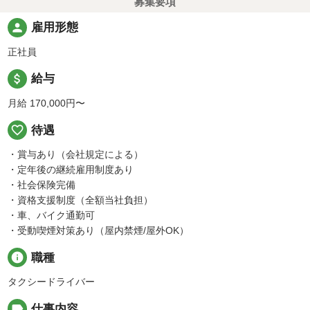
募集要項
person
雇用形態
正社員
attach_money
給与
月給 170,000円〜
favorite_border
待遇
・賞与あり（会社規定による）
・定年後の継続雇用制度あり
・社会保険完備
・資格支援制度（全額当社負担）
・車、バイク通勤可
・受動喫煙対策あり（屋内禁煙/屋外OK）
info
職種
タクシードライバー
label
仕事内容