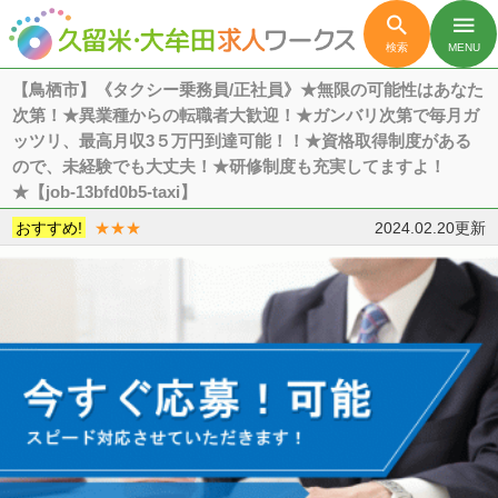

menu
検索
MENU
【鳥栖市】《タクシー乗務員/正社員》★無限の可能性はあなた
次第！★異業種からの転職者大歓迎！★ガンバリ次第で毎月ガ
ッツリ、最高月収3５万円到達可能！！★資格取得制度がある
ので、未経験でも大丈夫！★研修制度も充実してますよ！
★【job-13bfd0b5-taxi】
おすすめ!
★★★
2024.02.20更新