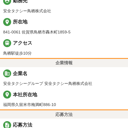
person_pin
勤務先
安全タクシー鳥栖株式会社
place
所在地
841-0061 佐賀県鳥栖市轟木町1859-5

アクセス
鳥栖駅徒歩10分
企業情報
business
企業名
安全タクシーグループ 安全タクシー鳥栖株式会社
place
本社所在地
福岡県久留米市梅満町886-10
応募方法
description
応募方法