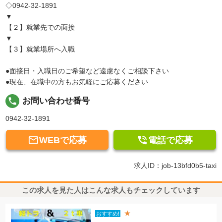
◇0942-32-1891
▼
【２】就業先での面接
▼
【３】就業場所へ入職
●面接日・入職日のご希望など遠慮なくご相談下さい
●現在、在職中の方もお気軽にご応募ください
local_phone
お問い合わせ番号
0942-32-1891


WEBで応募
電話で応募
求人ID：job-13bfd0b5-taxi
この求人を見た人はこんな求人もチェックしています
★
おすすめ!