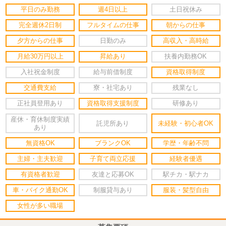
平日のみ勤務
週4日以上
土日祝休み
完全週休2日制
フルタイムの仕事
朝からの仕事
夕方からの仕事
日勤のみ
高収入・高時給
月給30万円以上
昇給あり
扶養内勤務OK
入社祝金制度
給与前借制度
資格取得制度
交通費支給
寮・社宅あり
残業なし
正社員登用あり
資格取得支援制度
研修あり
産休・育休制度実績
託児所あり
未経験・初心者OK
あり
無資格OK
ブランクOK
学歴・年齢不問
主婦・主夫歓迎
子育て両立応援
経験者優遇
有資格者歓迎
友達と応募OK
駅チカ・駅ナカ
車・バイク通勤OK
制服貸与あり
服装・髪型自由
女性が多い職場