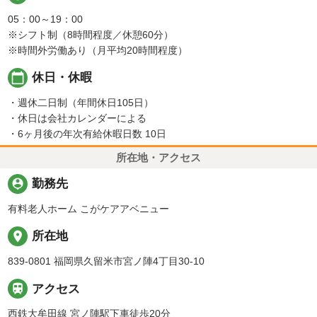
05：00～19：00
※シフト制（8時間程度／休憩60分）
※時間外労働あり（月平均20時間程度）
calendar_today
休日・休暇
・週休二日制（年間休日105日）
・休日は会社カレンダーによる
・6ヶ月後の年次有給休暇日数 10日
所在地・アクセス
person_pin
勤務先
有料老人ホーム こがケアアベニュー
place
所在地
839-0801 福岡県久留米市宮ノ陣4丁目30-10

アクセス
西鉄大牟田線 宮ノ陣駅下車徒歩20分