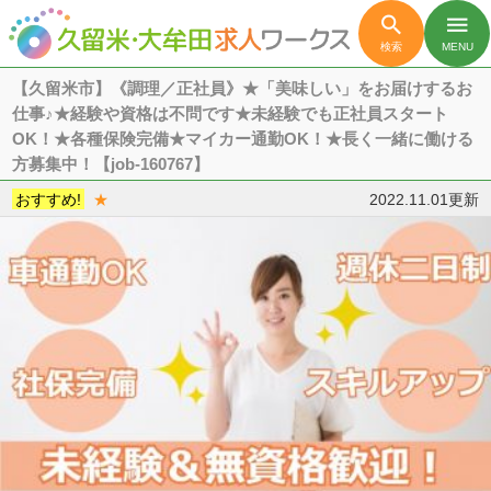

menu
検索
MENU
【久留米市】《調理／正社員》★「美味しい」をお届けするお
仕事♪★経験や資格は不問です★未経験でも正社員スタート
OK！★各種保険完備★マイカー通勤OK！★長く一緒に働ける
方募集中！【job-160767】
おすすめ!
★
2022.11.01更新