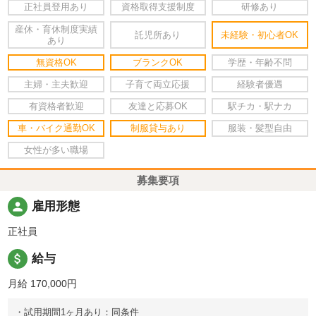
正社員登用あり
資格取得支援制度
研修あり
産休・育休制度実績
託児所あり
未経験・初心者OK
あり
無資格OK
ブランクOK
学歴・年齢不問
主婦・主夫歓迎
子育て両立応援
経験者優遇
有資格者歓迎
友達と応募OK
駅チカ・駅ナカ
車・バイク通勤OK
制服貸与あり
服装・髪型自由
女性が多い職場
募集要項
person
雇用形態
正社員
attach_money
給与
月給 170,000円
・試用期間1ヶ月あり：同条件