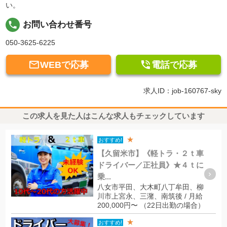
い。
local_phone
お問い合わせ番号
050-3625-6225


WEBで応募
電話で応募
求人ID：job-160767-sky
この求人を見た人はこんな求人もチェックしています
★
おすすめ!
【久留米市】《軽トラ・２ｔ車
ドライバー／正社員》★４ｔに
乗...
八女市平田、大木町八丁牟田、柳
川市上宮永、三潴、南筑後 / 月給
200,000円〜 （22日出勤の場合）
★
おすすめ!