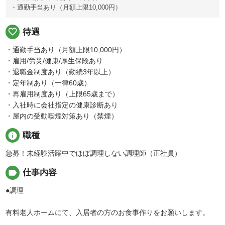
・通勤手当あり（月額上限10,000円）
favorite_border
待遇
・通勤手当あり（月額上限10,000円）
・雇用/労災/健康/厚生保険あり
・退職金制度あり（勤続3年以上）
・定年制あり（一律60歳）
・再雇用制度あり（上限65歳まで）
・入社時に会社指定の健康診断あり
・屋内の受動喫煙対策あり（禁煙）
info
職種
急募！未経験活躍中でほぼ調理しない調理師（正社員）
label
仕事内容
●調理
有料老人ホームにて、入居者の方のお食事作りをお願いします。