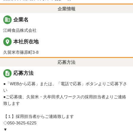
企業情報
business
企業名
江崎食品株式会社
place
本社所在地
久留米市篠原町3-8
応募方法
description
応募方法
●「WEBから応募」または、「電話で応募」ボタンよりご応募下さ
い
●ご応募後、久留米・大牟田求人ワークスの採用担当者よりご連絡
致します
【１】採用担当者からご連絡致します
◇050-3625-6225
▼