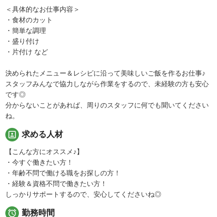
＜具体的なお仕事内容＞
・食材のカット
・簡単な調理
・盛り付け
・片付け など
決められたメニュー＆レシピに沿って美味しいご飯を作るお仕事♪
スタッフみんなで協力しながら作業をするので、未経験の方も安心
です◎
分からないことがあれば、周りのスタッフに何でも聞いてください
ね。
portrait
求める人材
【こんな方にオススメ♪】
・今すぐ働きたい方！
・年齢不問で働ける職をお探しの方！
・経験＆資格不問で働きたい方！
しっかりサポートするので、安心してくださいね◎

勤務時間