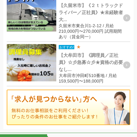
【久留米市】《２ｔトラックド
ライバー／正社員》★未経験者
大...
久留米市東合川1-2-12 / 月給
210,000円〜270,000円 試用期間
あり（賃金同一）
★
おすすめ!
【大牟田市】《調理員／正社
員》☆彡急募☆彡★資格の必要
なし...
大牟田市沖田町510番地 / 月給
159,500円〜188,000円