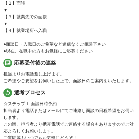
【２】面談
▼
【３】就業先での面接
▼
【４】就業場所へ入職
●面談日・入職日のご希望など遠慮なくご相談下さい
●現在、在職中の方もお気軽にご応募ください
chat
応募受付後の連絡
担当よりお電話差し上げます。
ご希望やご要望をお伺いした上で、面談日のご案内をいたします。
replay
選考プロセス
☆ステップ１ 面談日時予約
担当者より電話またはメールにてご連絡し面談の日程希望をお伺い
します。
この際、担当者より携帯電話でご連絡する場合もありますのでご対
応よろしくお願いします。
ご質問等もいつでもお気軽にどうぞ！