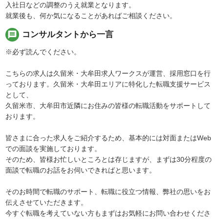
入社日などの調整のうえ就業となります。
就業後も、何か気になることがあればご相談ください。
message
コンサルタントから一言
※必ず読んでください。
こちらの求人は久留米・大牟田求人ワークスが運営、採用窓口を行
っております。久留米・大牟田エリアに特化した転職支援サービス
として、
久留米市、大牟田市近隣にお住みの皆様の転職活動をサポートして
おります。
皆さまに合った求人をご紹介するため、基本的には対面またはWeb
での面談を実施しております。
そのため、皆様お忙しいところとは存じますが、まずは30分程度の
面談で転職のお話をお伺いできればと思います。
そのお時間で転職のサポート、転職に役立つ情報、弊社の思いをお
伝えさせていただきます。
今すぐ転職を考えていない方もまずはお気軽にお問い合わせくださ