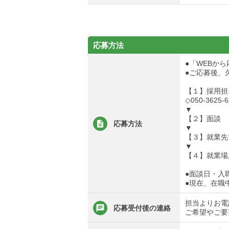
応募方法
●「WEBか
●ご応募後、
【１】採用担
◇050-3625-6
▼
【２】面談
応募方法
▼
【３】就業先
▼
【４】就業場
●面談日・入
●現在、在職
担当よりお電
応募受付後の連絡
ご希望やご要