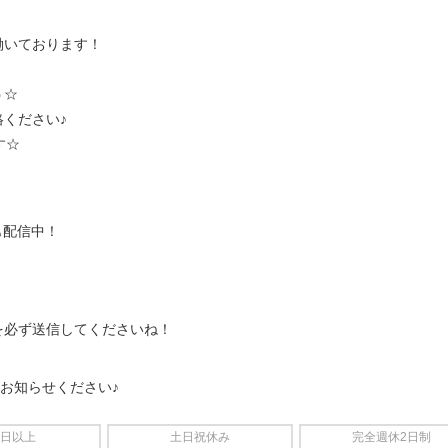
働いております！
う☆
ください♪
す☆
も配信中！
を必ず送信してくださいね！
をお知らせください♪
4日以上
土日祝休み
完全週休2日制