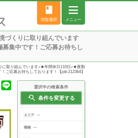
book
閲覧履歴
メニュー
境づくりに取り組んでいます
積極募集中です！ご応募お待ちし
に取り組んでいます♪★年間休日110日♪★夜勤
応募お待ちしております！【job-212364】
選択中の検索条件

条件を変更する
---
エリア
---
職種