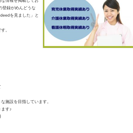
細な情報を掲載してお
の登録がめんどうな
indeedを見ました」と
です。
て
うな施設を目指しています。
ます♪
得