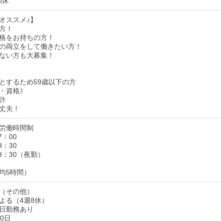
0床
オススメ♪】
方！
格をお持ちの方！
の両立をして働きたい方！
ない方も大募集！
とするため59歳以下の方
・資格》
許
丈夫！
労働時間制
7：00
9：30
09：30（夜勤）
均5時間）
（その他）
よる（4週8休）
日勤務あり
0日