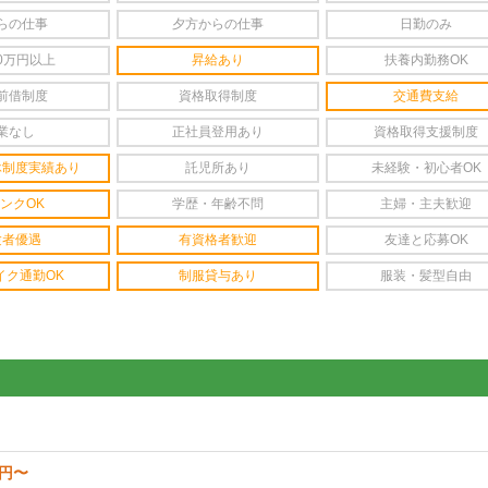
らの仕事
夕方からの仕事
日勤のみ
0万円以上
昇給あり
扶養内勤務OK
前借制度
資格取得制度
交通費支給
業なし
正社員登用あり
資格取得支援制度
休制度実績あり
託児所あり
未経験・初心者OK
ンクOK
学歴・年齢不問
主婦・主夫歓迎
験者優遇
有資格者歓迎
友達と応募OK
イク通勤OK
制服貸与あり
服装・髪型自由
0円〜