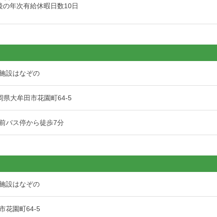
後の年次有給休暇日数10日
施設はなぞの
 福岡県大牟田市花園町64-5
前バス停から徒歩7分
施設はなぞの
花園町64-5