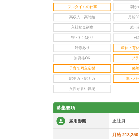
フルタイムの仕事
朝か
高収入・高時給
月給3
入社祝金制度
給与
寮・社宅あり
残
研修あり
産休・育
無資格OK
ブラ
子育て両立応援
経
駅チカ・駅ナカ
車・バ
女性が多い職場
募集要項
正社員
雇用形態
月給 213,25