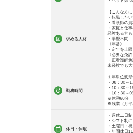
・ベット数 8
【こんな方に
・転職したい
・看護師の資
・家庭と仕事
経験ある方も
・学歴不問
求める人材
《年齢》
・定年を上限
《必要な免許
・正看護師免
未経験でも大
１年単位変形
・08：30～1
・10：30～1
勤務時間
・16：30～
※休憩60分
※残業（月平
・週休二日制
・シフト制に
・土曜日・祝
休日・休暇
・年間休日11