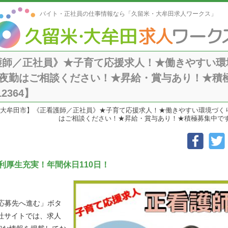
バイト・正社員の仕事情報なら「久留米・大牟田求人ワークス」
護師／正社員》★子育て応援求人！★働きやすい環
♪★夜勤はご相談ください！★昇給・賞与あり！★
2364】
大牟田市】《正看護師／正社員》★子育て応援求人！★働きやすい環境づくり
はご相談ください！★昇給・賞与あり！★積極募集中です！ご
利厚生充実！年間休日110日！
「応募先へ進む」ボタ
社サイトでは、求人