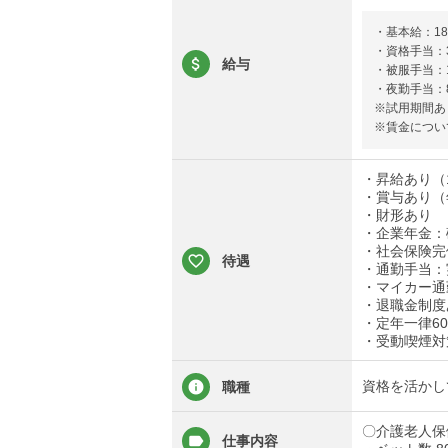
・基本給：182
・資格手当：3
給与
・被服手当：1
・夜勤手当：8
※試用期間あ
※賃金につい
・昇給あり（1,
・賞与あり（
・財形あり
・企業年金：
・社会保険完
待遇
・通勤手当：
・マイカー通
・退職金制度
・定年一律6
・受動喫煙対
資格を活かし
職種
〇介護老人保
仕事内容