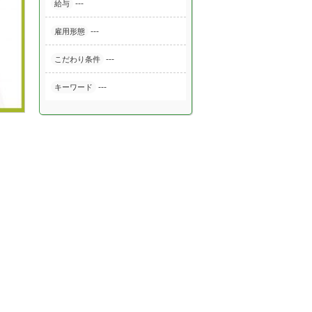
---
給与
---
雇用形態
---
こだわり条件
---
キーワード