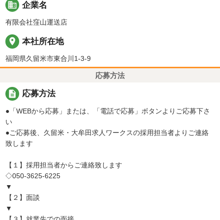
business
企業名
有限会社窪山運送店
place
本社所在地
福岡県久留米市東合川1-3-9
応募方法
description
応募方法
●「WEBから応募」または、「電話で応募」ボタンよりご応募下さ
い
●ご応募後、久留米・大牟田求人ワークスの採用担当者よりご連絡
致します
【１】採用担当者からご連絡致します
◇050-3625-6225
▼
【２】面談
▼
【３】就業先での面接