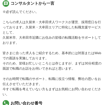
message
コンサルタントから一言
※必ず読んでください。
こちらの求人は久留米・大牟田求人ワークスが運営、採用窓口を行
っております。久留米・大牟田エリアに特化した転職支援サービス
として、
久留米市、大牟田市近隣にお住みの皆様の転職活動をサポートして
おります。
皆さまに合った求人をご紹介するため、基本的には対面またはWeb
での面談を実施しております。
そのため、皆様お忙しいところとは存じますが、まずは30分程度の
面談で転職のお話をお伺いできればと思います。
そのお時間で転職のサポート、転職に役立つ情報、弊社の思いをお
伝えさせていただきます。
今すぐ転職を考えていない方もまずはお気軽にお問い合わせくださ
い。
local_phone
お問い合わせ番号