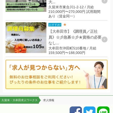
大...
久留米市東合川1-2-12 / 月給
210,000円〜270,000円 試用期間
あり（賃金同一）
★
おすすめ!
【大牟田市】《調理員／正社
員》☆彡急募☆彡★資格の必要
なし...
大牟田市沖田町510番地 / 月給
159,500円〜188,000円
久留米・大牟田求人ワークス
求人情報