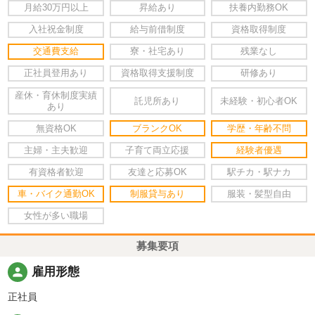
月給30万円以上
昇給あり
扶養内勤務OK
入社祝金制度
給与前借制度
資格取得制度
交通費支給
寮・社宅あり
残業なし
正社員登用あり
資格取得支援制度
研修あり
産休・育休制度実績
託児所あり
未経験・初心者OK
あり
無資格OK
ブランクOK
学歴・年齢不問
主婦・主夫歓迎
子育て両立応援
経験者優遇
有資格者歓迎
友達と応募OK
駅チカ・駅ナカ
車・バイク通勤OK
制服貸与あり
服装・髪型自由
女性が多い職場
募集要項
person
雇用形態
正社員