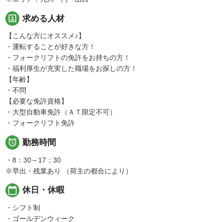
portrait
求める人材
【こんな方にオススメ♪】
・運転することが好きな方！
・フォークリフトの免許をお持ちの方！
・福利厚生が充実した職場をお探しの方！
【年齢】
・不問
【必要な免許資格】
・大型自動車免許（ＡＴ限定不可）
・フォークリフト免許

勤務時間
・8：30～17：30
※早出・残業あり （荷主の都合により）
calendar_today
休日・休暇
・シフト制
・ゴールデンウィーク