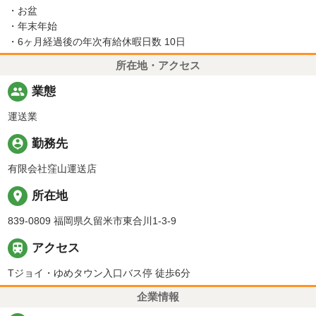
・お盆
・年末年始
・6ヶ月経過後の年次有給休暇日数 10日
所在地・アクセス
people
業態
運送業
person_pin
勤務先
有限会社窪山運送店
place
所在地
839-0809 福岡県久留米市東合川1-3-9

アクセス
Tジョイ・ゆめタウン入口バス停 徒歩6分
企業情報