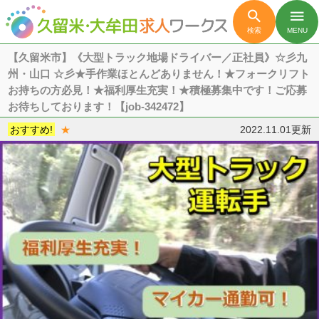

menu
検索
MENU
【久留米市】《大型トラック地場ドライバー／正社員》☆彡九
州・山口 ☆彡★手作業ほとんどありません！★フォークリフト
お持ちの方必見！★福利厚生充実！★積極募集中です！ご応募
お待ちしております！【job-342472】
おすすめ!
★
2022.11.01更新