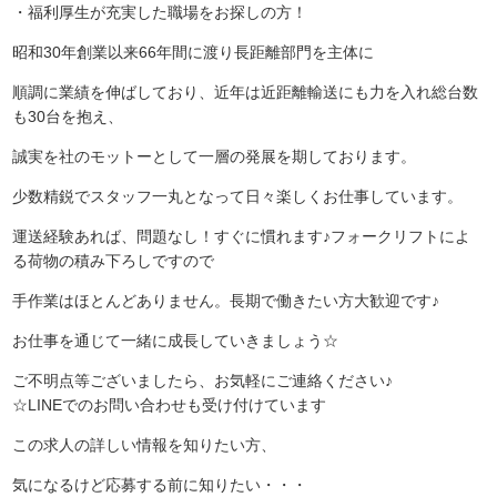
・福利厚生が充実した職場をお探しの方！
昭和30年創業以来66年間に渡り長距離部門を主体に
順調に業績を伸ばしており、
近年は近距離輸送にも力を入れ総台数
も30台を抱え、
誠実を社のモットーとして一層の発展を期しております。
少数精鋭でスタッフ一丸となって日々楽しくお仕事しています。
運送経験あれば、問題なし！すぐに慣れます♪
フォークリフトによ
る荷物の積み下ろしですので
手作業はほとんどありません。
長期で働きたい方大歓迎です♪
お仕事を通じて一緒に成長していきましょう☆
ご不明点等ございましたら、お気軽にご連絡ください♪
☆LINEでのお問い合わせも受け付けています
この求人の詳しい情報を知りたい方、
気になるけど応募する前に知りたい・・・