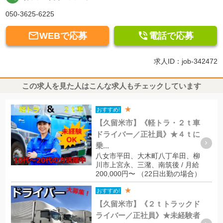
050-3625-6225


WEBで応募
電話で応募
求人ID：job-342472
この求人を見た人はこんな求人もチェックしています
★
おすすめ!
【久留米市】《軽トラ・２ｔ車
ドライバー／正社員》★４ｔに
乗...
八女市平田、大木町八丁牟田、柳
川市上宮永、三潴、南筑後 / 月給
200,000円〜 （22日出勤の場合）
★
おすすめ!
【久留米市】《２ｔトラックド
ライバー／正社員》★未経験者