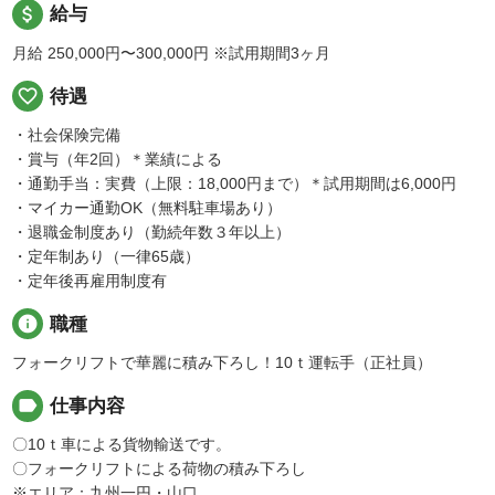
attach_money
給与
月給 250,000円〜300,000円
※試用期間3ヶ月
favorite_border
待遇
・社会保険完備
・賞与（年2回）＊業績による
・通勤手当：実費（上限：18,000円まで）＊試用期間は6,000円
・マイカー通勤OK（無料駐車場あり）
・退職金制度あり（勤続年数３年以上）
・定年制あり（一律65歳）
・定年後再雇用制度有
info
職種
フォークリフトで華麗に積み下ろし！10ｔ運転手（正社員）
label
仕事内容
〇10ｔ車による貨物輸送です。
〇フォークリフトによる荷物の積み下ろし
※エリア：九州一円・山口