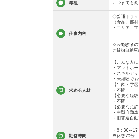
いつまでも働
職種
◇普通トラッ
（食品、部材
・エリア：主
仕事内容
☆未経験者の
☆貨物自動車
【こんな方に
・アットホー
・スキルアッ
・未経験でも
【年齢・学歴
・不問
求める人材
【必要な経験
・不問
【必要な免許
・中型自動車
・旧普通自動
・8：30～17
※休憩70分
勤務時間