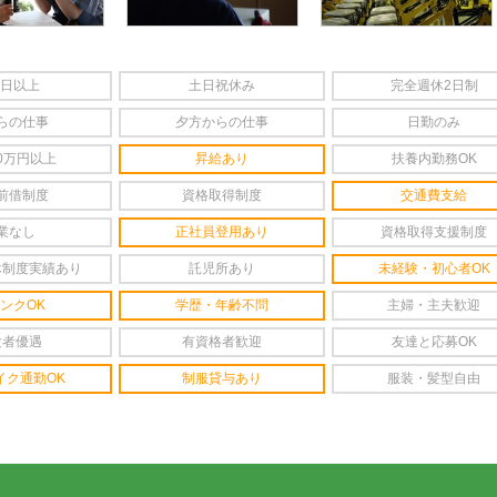
4日以上
土日祝休み
完全週休2日制
らの仕事
夕方からの仕事
日勤のみ
0万円以上
昇給あり
扶養内勤務OK
前借制度
資格取得制度
交通費支給
業なし
正社員登用あり
資格取得支援制度
休制度実績あり
託児所あり
未経験・初心者OK
ンクOK
学歴・年齢不問
主婦・主夫歓迎
験者優遇
有資格者歓迎
友達と応募OK
イク通勤OK
制服貸与あり
服装・髪型自由