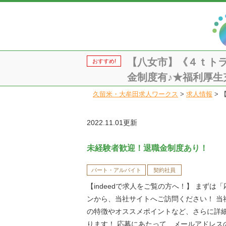
【八女市】《４ｔト
おすすめ!
金制度有♪★福利厚生充
久留米・大牟田求人ワークス
>
求人情報
>
2022.11.01更新
未経験者歓迎！退職金制度あり！
パート・アルバイト
契約社員
【indeedで求人をご覧の方へ！】 まずは
ンから、当社サイトへご訪問ください！ 当
の特徴やオススメポイントなど、さらに詳
ります！ 応募にあたって、メールアドレス