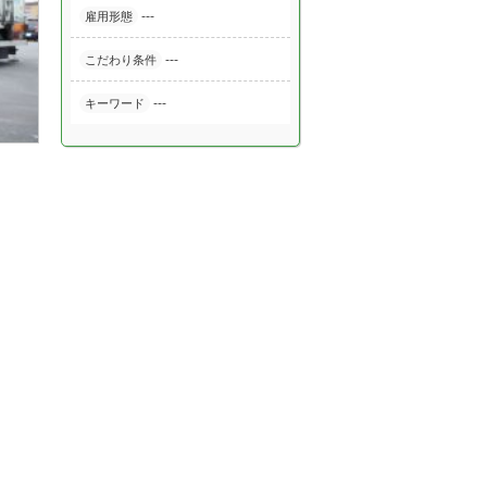
---
雇用形態
---
こだわり条件
---
キーワード