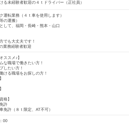
ける未経験者歓迎の４ｔドライバー（正社員）
ク運転業務（４ｔ車を使用します）
等の運搬）
として、福岡・長崎・熊本・山口
方でも大丈夫です！
の業務経験者歓迎
オススメ♪】
ムな職場で働きたい方！
プしたい方！
働ける職場をお探しの方！
】
】
資格】
免許
車免許（８ｔ限定、AT不可）
：00