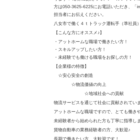
方は050-3625-6225にお電話いただき、「
担当者にお伝えください。
八女市で働く４ｔトラック運転手（準社
員
【こんな方にオススメ♪】
・アットホームな職場で働きたい方！
・スキルアップしたい方！
・未経験でも働ける職場をお探しの方！
【企業様の特徴】
☆安心安全の創造
☆物流価値の向上
☆地域社会への貢献
物流サービスを通じて社会に貢献されてい
アットホームな職場ですので、とても働き
未経験者から始められた方も丁寧に指導し
貨物自動車の業務経験者の方、大歓迎♪
長期で働きたい方、大歓迎です！