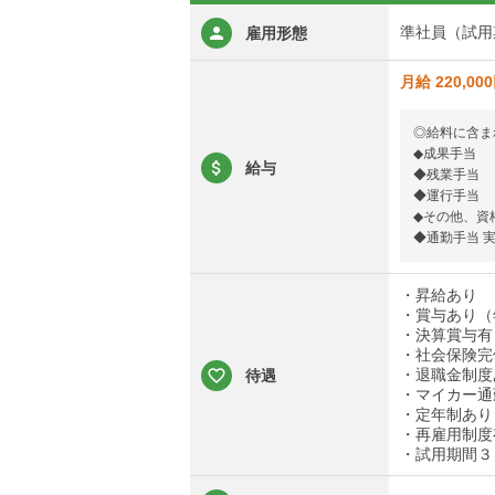
準社員（試用
雇用形態
月給 220,00
◎給料に含ま
◆成果手当
給与
◆残業手当
◆運行手当
◆その他、資
◆通勤手当 実
・昇給あり
・賞与あり（
・決算賞与有
・社会保険完
・退職金制度
待遇
・マイカー通
・定年制あり
・再雇用制度
・試用期間３