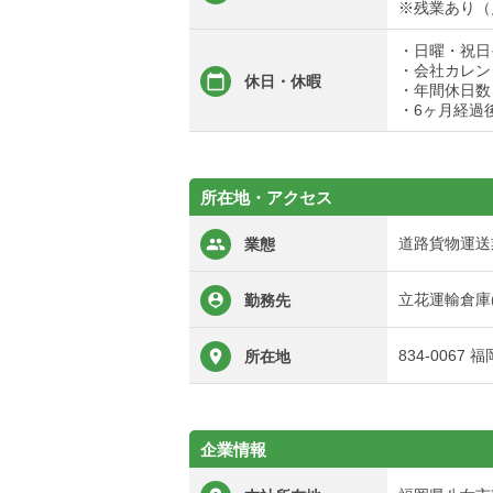
※残業あり（
・日曜・祝日
・会社カレン
休日・休暇
・年間休日数 
・6ヶ月経過
所在地・アクセス
道路貨物運送
業態
立花運輸倉庫(
勤務先
834-0067
所在地
企業情報