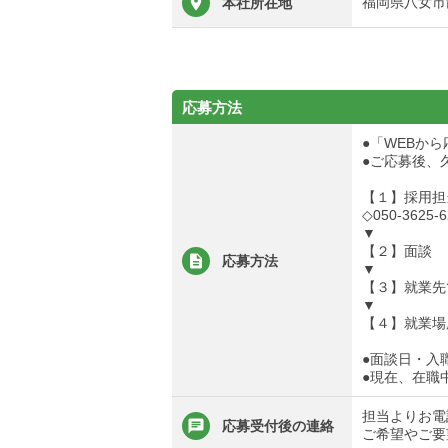
福岡県八女市龍
本社所在地
応募方法
●「WEBか
●ご応募後、
【１】採用担
◇050-3625-6
▼
【２】面談
応募方法
▼
【３】就業先
▼
【４】就業場
●面談日・入
●現在、在職
担当よりお電
応募受付後の連絡
ご希望やご要