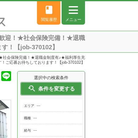
book
閲覧履歴
メニュー
歓迎！★社会保険完備！★退職
job-370102】
★社会保険完備！★退職金制度有♪★福利厚生充
ご応募お待ちしております！【job-370102】
選択中の検索条件

条件を変更する
---
エリア
---
職種
---
給与