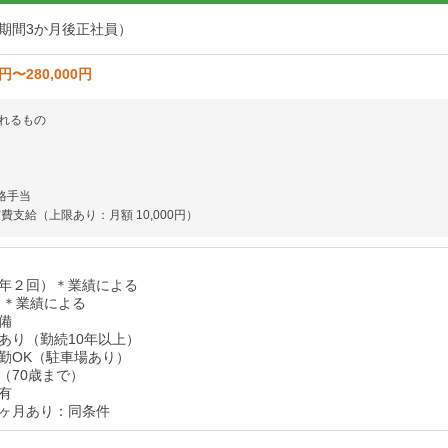
期間3か月後正社員）
0円〜280,000円
れるもの
格手当
費支給（上限あり：月額 10,000円）
年２回）＊業績による
 ＊業績による
備
あり（勤続10年以上）
勤OK（駐車場あり）
（70歳まで）
有
ヶ月あり：同条件