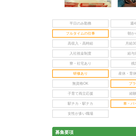
平日のみ勤務
週
フルタイムの仕事
朝か
高収入・高時給
月給3
入社祝金制度
給与
寮・社宅あり
残
研修あり
産休・育
無資格OK
ブラ
子育て両立応援
経
駅チカ・駅ナカ
車・バ
女性が多い職場
募集要項