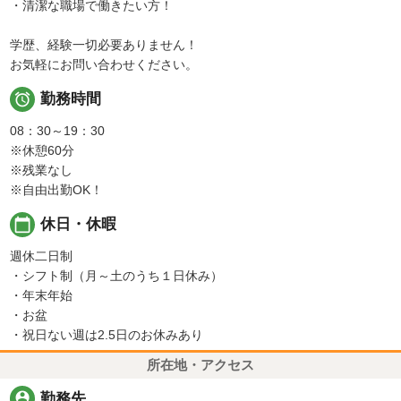
・清潔な職場で働きたい方！
学歴、経験一切必要ありません！
お気軽にお問い合わせください。

勤務時間
08：30～19：30
※休憩60分
※残業なし
※自由出勤OK！
calendar_today
休日・休暇
週休二日制
・シフト制（月～土のうち１日休み）
・年末年始
・お盆
・祝日ない週は2.5日のお休みあり
所在地・アクセス
person_pin
勤務先