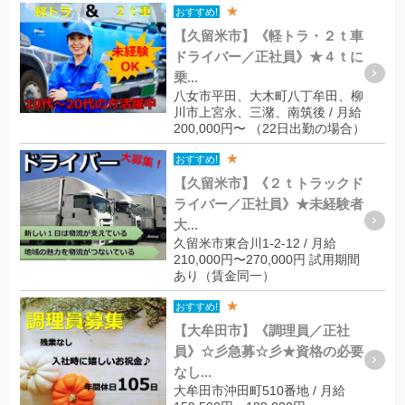
★
おすすめ!
【久留米市】《軽トラ・２ｔ車
ドライバー／正社員》★４ｔに
乗...
八女市平田、大木町八丁牟田、柳
川市上宮永、三潴、南筑後 / 月給
200,000円〜 （22日出勤の場合）
★
おすすめ!
【久留米市】《２ｔトラックド
ライバー／正社員》★未経験者
大...
久留米市東合川1-2-12 / 月給
210,000円〜270,000円 試用期間
あり（賃金同一）
★
おすすめ!
【大牟田市】《調理員／正社
員》☆彡急募☆彡★資格の必要
なし...
大牟田市沖田町510番地 / 月給