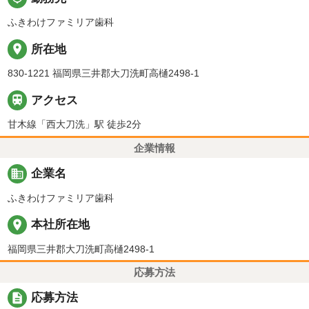
ふきわけファミリア歯科
place
所在地
830-1221 福岡県三井郡大刀洗町高樋2498-1

アクセス
甘木線「西大刀洗」駅 徒歩2分
企業情報
business
企業名
ふきわけファミリア歯科
place
本社所在地
福岡県三井郡大刀洗町高樋2498-1
応募方法
description
応募方法