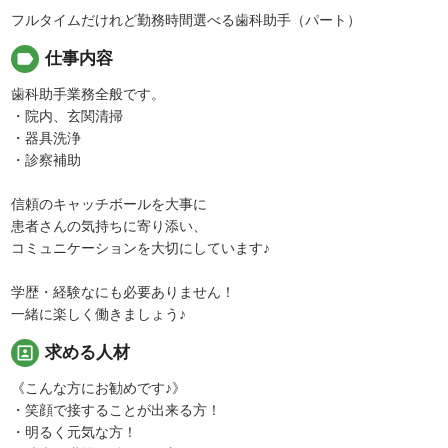
フルタイムだけれど勤務時間選べる歯科助手（パート）
label
仕事内容
歯科助手業務全般です。
・院内、玄関清掃
・器具洗浄
・診察補助
信頼のキャッチボールを大事に
患者さんの気持ちに寄り添い、
コミュニケーションを大切にしています♪
学歴・経験なにも必要ありません！
一緒に楽しく働きましょう♪
portrait
求める人材
《こんな方にお勧めです♪》
・笑顔で接することが出来る方！
・明るく元気な方！