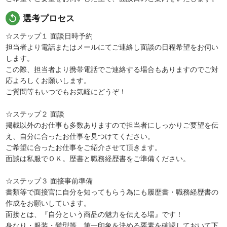
replay
選考プロセス
☆ステップ１ 面談日時予約
担当者より電話またはメールにてご連絡し面談の日程希望をお伺い
します。
この際、担当者より携帯電話でご連絡する場合もありますのでご対
応よろしくお願いします。
ご質問等もいつでもお気軽にどうぞ！
☆ステップ２ 面談
掲載以外のお仕事も多数ありますので担当者にしっかりご要望を伝
え、自分に合ったお仕事を見つけてください。
ご希望に合ったお仕事をご紹介させて頂きます。
面談は私服でＯＫ。歴書と職務経歴書をご準備ください。
☆ステップ３ 面接事前準備
書類等で面接官に自分を知ってもらう為にも履歴書・職務経歴書の
作成をお願いしています。
面接とは、『自分という商品の魅力を伝える場』です！
身なり・服装・髪型等、第一印象を決める要素を確認しておいて下