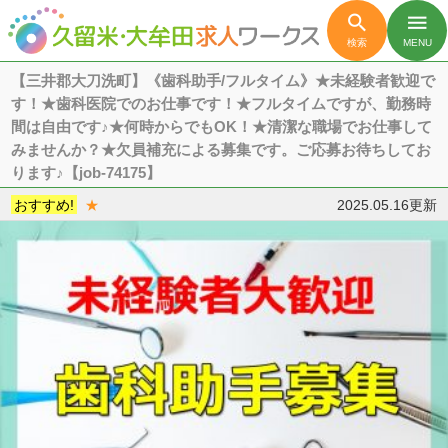

menu
検索
MENU
【三井郡大刀洗町】《歯科助手/フルタイム》★未経験者歓迎で
す！★歯科医院でのお仕事です！★フルタイムですが、勤務時
間は自由です♪★何時からでもOK！★清潔な職場でお仕事して
みませんか？★欠員補充による募集です。ご応募お待ちしてお
ります♪【job-74175】
おすすめ!
★
2025.05.16更新