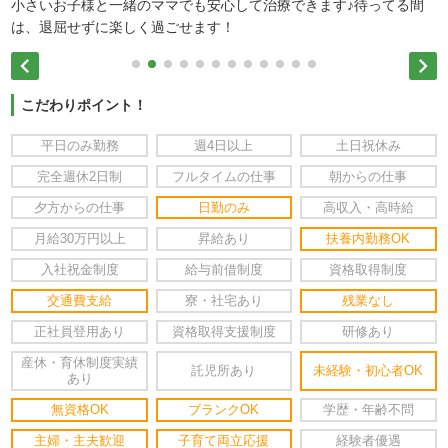
小さいお子様と一緒のママでも安心して治療できます♪待ってる間
は、退屈せずに楽しく過ごせます！


こだわりポイント！
平日のみ勤務
週4日以上
土日祝休み
完全週休2日制
フルタイムの仕事
朝からの仕事
夕方からの仕事
日勤のみ
高収入・高時給
月給30万円以上
昇給あり
扶養内勤務OK
入社祝金制度
給与前借制度
資格取得制度
交通費支給
寮・社宅あり
残業なし
正社員登用あり
資格取得支援制度
研修あり
産休・育休制度実績
託児所あり
未経験・初心者OK
あり
無資格OK
ブランクOK
学歴・年齢不問
主婦・主夫歓迎
子育て両立応援
経験者優遇