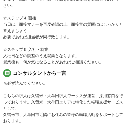
さい。
☆ステップ４ 面接
当日は、面接マナーを再度確認の上、面接官の質問にはしっかりと
答えましょう。
必要であれば担当者が同行致します。
☆ステップ５ 入社・就業
入社日などの調整のうえ就業となります。
就業後も、何か気になることがあればご相談ください。
message
コンサルタントから一言
※必ず読んでください。
こちらの求人は久留米・大牟田求人ワークスが運営、採用窓口を行
っております。久留米・大牟田エリアに特化した転職支援サービス
として、
久留米市、大牟田市近隣にお住みの皆様の転職活動をサポートして
おります。