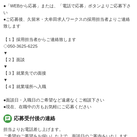
●「WEBから応募」または、「電話で応募」ボタンよりご応募下さ
い
●ご応募後、久留米・大牟田求人ワークスの採用担当者よりご連絡
致します
【１】採用担当者からご連絡致します
◇050-3625-6225
▼
【２】面談
▼
【３】就業先での面接
▼
【４】就業場所へ入職
●面談日・入職日のご希望など遠慮なくご相談下さい
●現在、在職中の方もお気軽にご応募ください
chat
応募受付後の連絡
担当よりお電話差し上げます。
ご希望やご要望をお伺いした上で、面談日のご案内をいたします。