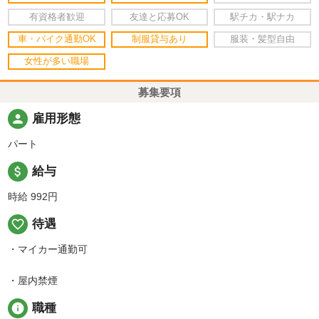
有資格者歓迎
友達と応募OK
駅チカ・駅ナカ
車・バイク通勤OK
制服貸与あり
服装・髪型自由
女性が多い職場
募集要項
person
雇用形態
パート
attach_money
給与
時給 992円
favorite_border
待遇
・マイカー通勤可
・屋内禁煙
info
職種