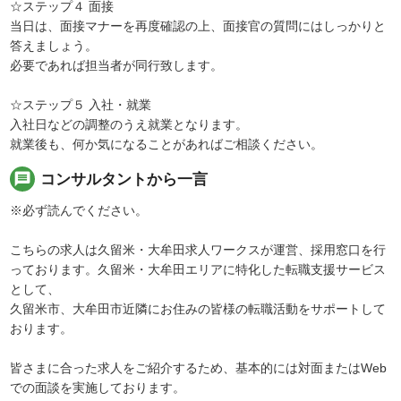
☆ステップ４ 面接
当日は、面接マナーを再度確認の上、面接官の質問にはしっかりと
答えましょう。
必要であれば担当者が同行致します。
☆ステップ５ 入社・就業
入社日などの調整のうえ就業となります。
就業後も、何か気になることがあればご相談ください。
message
コンサルタントから一言
※必ず読んでください。
こちらの求人は久留米・大牟田求人ワークスが運営、採用窓口を行
っております。久留米・大牟田エリアに特化した転職支援サービス
として、
久留米市、大牟田市近隣にお住みの皆様の転職活動をサポートして
おります。
皆さまに合った求人をご紹介するため、基本的には対面またはWeb
での面談を実施しております。