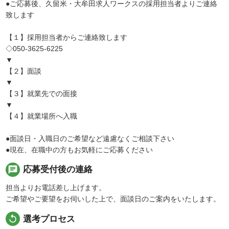
●ご応募後、久留米・大牟田求人ワークスの採用担当者よりご連絡
致します
【１】採用担当者からご連絡致します
◇050-3625-6225
▼
【２】面談
▼
【３】就業先での面接
▼
【４】就業場所へ入職
●面談日・入職日のご希望など遠慮なくご相談下さい
●現在、在職中の方もお気軽にご応募ください
chat
応募受付後の連絡
担当よりお電話差し上げます。
ご希望やご要望をお伺いした上で、面談日のご案内をいたします。
replay
選考プロセス