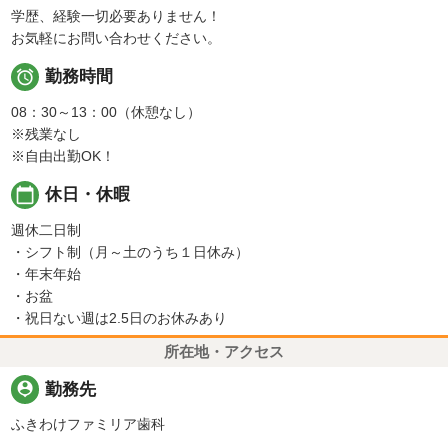
学歴、経験一切必要ありません！
お気軽にお問い合わせください。

勤務時間
08：30～13：00（休憩なし）
※残業なし
※自由出勤OK！
calendar_today
休日・休暇
週休二日制
・シフト制（月～土のうち１日休み）
・年末年始
・お盆
・祝日ない週は2.5日のお休みあり
所在地・アクセス
person_pin
勤務先
ふきわけファミリア歯科