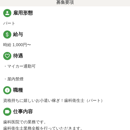
募集要項
person
雇用形態
パート
attach_money
給与
時給 1,000円〜
favorite_border
待遇
・マイカー通勤可
・屋内禁煙
info
職種
資格持ちに嬉しいお小遣い稼ぎ！歯科衛生士（パート）
label
仕事内容
歯科医院での業務です。
歯科衛生士業務全般を行っていただきます。