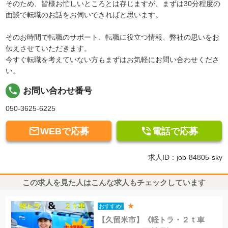
そのため、皆様お忙しいところとは存じますが、まずは30分程度の
面談で転職のお話をお伺いできればと思います。
そのお時間で転職のサポート、転職に役立つ情報、弊社の思いをお
伝えさせていただきます。
今すぐ転職を考えていない方もまずはお気軽にお問い合わせくださ
い。
local_phone
お問い合わせ番号
050-3625-6225


WEBで応募
電話で応募
求人ID：job-84805-sky
この求人を見た人はこんな求人もチェックしています
★
おすすめ!
【久留米市】《軽トラ・２ｔ車