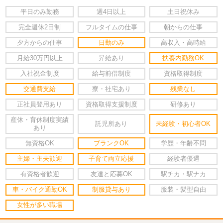
平日のみ勤務
週4日以上
土日祝休み
完全週休2日制
フルタイムの仕事
朝からの仕事
夕方からの仕事
日勤のみ
高収入・高時給
月給30万円以上
昇給あり
扶養内勤務OK
入社祝金制度
給与前借制度
資格取得制度
交通費支給
寮・社宅あり
残業なし
正社員登用あり
資格取得支援制度
研修あり
産休・育休制度実績
託児所あり
未経験・初心者OK
あり
無資格OK
ブランクOK
学歴・年齢不問
主婦・主夫歓迎
子育て両立応援
経験者優遇
有資格者歓迎
友達と応募OK
駅チカ・駅ナカ
車・バイク通勤OK
制服貸与あり
服装・髪型自由
女性が多い職場