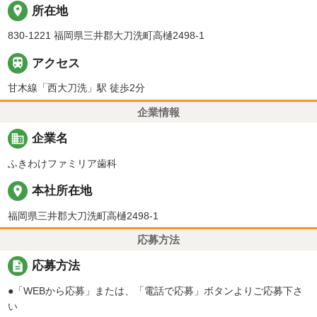
place
所在地
830-1221 福岡県三井郡大刀洗町高樋2498-1

アクセス
甘木線「西大刀洗」駅 徒歩2分
企業情報
business
企業名
ふきわけファミリア歯科
place
本社所在地
福岡県三井郡大刀洗町高樋2498-1
応募方法
description
応募方法
●「WEBから応募」または、「電話で応募」ボタンよりご応募下さ
い