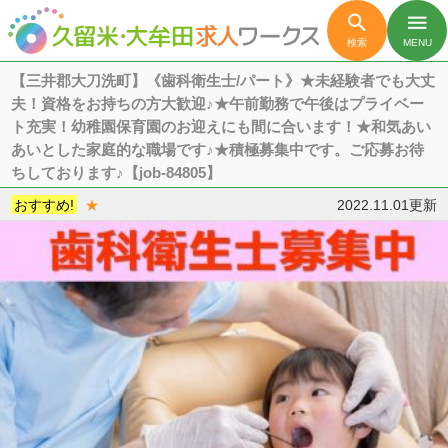

menu
検索
MENU
【三井郡大刀洗町】《歯科衛生士/パート》★未経験者でも大丈
夫！資格をお持ちの方大歓迎♪★午前勤務で午後はプライベー
ト充実！幼稚園保育園のお迎えにも間に合います！★和気あい
あいとした家庭的な職場です♪★積極募集中です。ご応募お待
ちしております♪【job-84805】
おすすめ!
★
2022.11.01更新