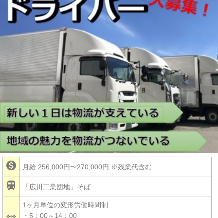

月給 256,000円〜270,000円
※残業代含む

「広川工業団地」そば
1ヶ月単位の変形労働時間制
・5：00～14：00