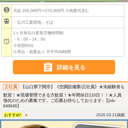

月給 256,000円〜270,000円
※残業代含む

「広川工業団地」そば
1ヶ月単位の変形労働時間制
・5：00～14：00

※休憩60分
※早出・残業あり 月平均30時間

詳細を見る
正社員
【山口県下関市】《空調設備業/正社員》★未経験者も
歓迎！★現場管理できる方歓迎！★年間休日110日！！★人員
強化のための募集です。ご応募お待ちしております♪【job-
640649】
おすすめ!
★
2026.03.21掲載