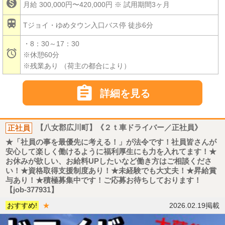

月給 300,000円〜420,000円
※ 試用期間3ヶ月

Tジョイ・ゆめタウン入口バス停 徒歩6分
・8：30～17：30

※休憩60分
※残業あり （荷主の都合により）

詳細を見る
正社員
【八女郡広川町】《２ｔ車ドライバー／正社員》
★「社員の事を最優先に考える！」が法令です！社員皆さんが
安心して楽しく働けるように福利厚生にも力を入れてます！★
お休みが欲しい、お給料UPしたいなど働き方はご相談くださ
い！★資格取得支援制度あり！★未経験でも大丈夫！★昇給賞
与あり！★積極募集中です！ご応募お待ちしております！
【job-377931】
おすすめ!
★
2026.02.19掲載