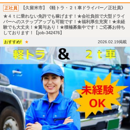
正社員
【久留米市】《軽トラ・２ｔ車ドライバー／正社員》
★４ｔに乗れない免許でも稼げます！★会社負担で大型ドライ
バーへのステップアップも可能です！★福利厚生充実！★未経
験でも大丈夫！★賞与あり！★積極募集中です！ご応募お待ち
しております！【job-342476】
おすすめ!
★
2026.02.19掲載