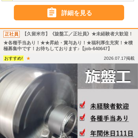

詳細を見る
正社員
【久留米市】《旋盤工／正社員》★未経験者大歓迎！
★各種手当あり！★★昇給・賞与あり！★福利厚生充実！★積
極募集中です！お待ちしております♪【job-640647】
おすすめ!
★
2026.07.17掲載