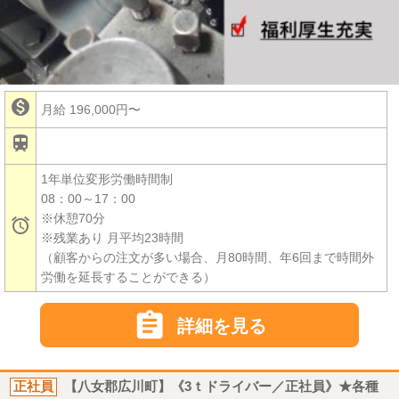

月給 196,000円〜

1年単位変形労働時間制
08：00～17：00
※休憩70分

※残業あり 月平均23時間
（顧客からの注文が多い場合、月80時間、年6回まで時間外
労働を延長することができる）

詳細を見る
正社員
【八女郡広川町】《3ｔドライバー／正社員》★各種