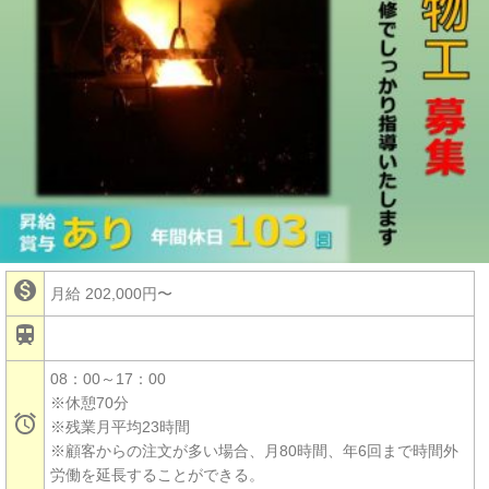

月給 202,000円〜

08：00～17：00
※休憩70分

※残業月平均23時間
※顧客からの注文が多い場合、月80時間、年6回まで時間外
労働を延長することができる。