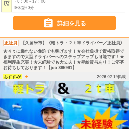
・8：00～17：00

※休憩60分

詳細を見る
正社員
【久留米市】《軽トラ・２ｔ車ドライバー／正社員》
★４ｔに乗れない免許でも稼げます！★会社負担で資格取得で
きますので大型ドライバーへのステップアップも可能です！★
福利厚生充実！★未経験でも大丈夫！★昇給賞与あり！ご応募
お待ちしております！【job-385991】
おすすめ!
★
2026.02.19掲載