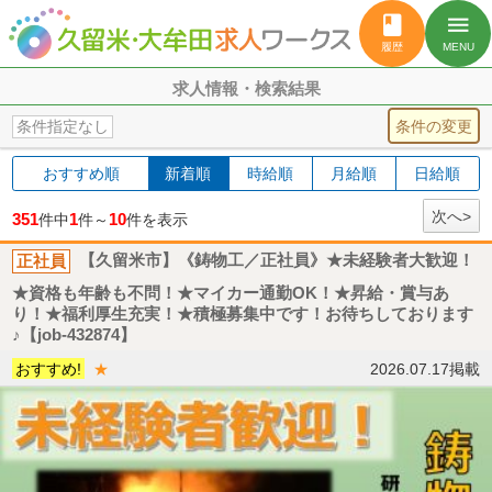
book
menu
履歴
MENU
求人情報・検索結果
条件の変更
条件指定なし
おすすめ順
新着順
時給順
月給順
日給順
次へ>
351
1
10
件中
件～
件を表示
正社員
【久留米市】《鋳物工／正社員》★未経験者大歓迎！
★資格も年齢も不問！★マイカー通勤OK！★昇給・賞与あ
り！★福利厚生充実！★積極募集中です！お待ちしております
♪【job-432874】
おすすめ!
★
2026.07.17掲載