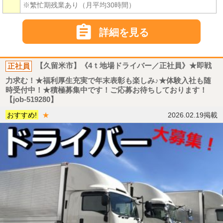
※繁忙期残業あり（月平均30時間）

詳細を見る
正社員
【久留米市】《4ｔ地場ドライバー／正社員》★即戦
力求む！★福利厚生充実で年末表彰も楽しみ♪★体験入社も随
時受付中！★積極募集中です！ご応募お待ちしております！
【job-519280】
おすすめ!
★
2026.02.19掲載