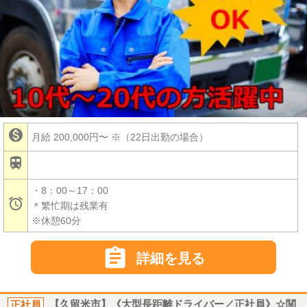

月給 200,000円〜
※（22日出勤の場合）

・8：00～17：00

＊繁忙期は残業有
※休憩60分

詳細を見る
正社員
【久留米市】《大型長距離ドライバー／正社員》☆関