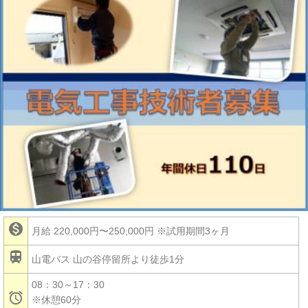

月給 220,000円〜250,000円
※試用期間3ヶ月

山電バス 山の谷停留所より徒歩1分
08：30～17：30

※休憩60分