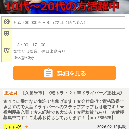

月給 200,000円〜
※（22日出勤の場合）

・8：00～17：00

繁忙期は残業、休日出勤有り
※休憩60分

詳細を見る
正社員
【久留米市】《軽トラ・２ｔ車ドライバー／正社員》
★４ｔに乗れない免許でも稼げます！★会社負担で資格取得で
きますので大型ドライバーへのステップアップも可能です！★
福利厚生充実！★未経験でも大丈夫！★昇給賞与あり！★積極
募集中です！ご応募お待ちしております！【job-238628】
おすすめ!
★
2026.02.19掲載