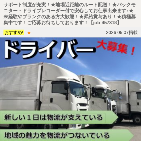
サポート制度が充実！★地場近距離のルート配送！★バックモ
ニター・ドライブレコーダー付で安心してお仕事出来ます♪★
未経験やブランクのある方大歓迎！★昇給賞与あり！★積極募
集中です！ご応募お待ちしております！【job-457318】
おすすめ!
★
2026.05.07掲載