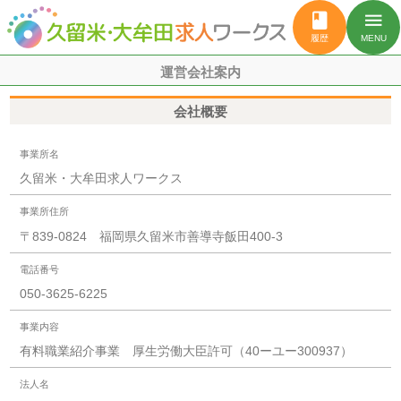
book
menu
履歴
MENU
運営会社案内
会社概要
事業所名
久留米・大牟田求人ワークス
事業所住所
〒839-0824 福岡県久留米市善導寺飯田400-3
電話番号
050-3625-6225
事業内容
有料職業紹介事業 厚生労働大臣許可（40ーユー300937）
法人名