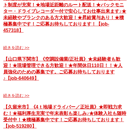
ト制度が充実！★地場近距離のルート配送！★バックモニ
ター・ドライブレコーダー付で安心してお仕事出来ます♪★
未経験やブランクのある方大歓迎！★昇給賞与あり！★積
極募集中です！ご応募お待ちしております！【job-
457318】
続きを読む >>
【山口県下関市】《空調設備業/正社員》★未経験者も歓
迎！★現場管理できる方歓迎！★年間休日110日！！★人
員強化のための募集です。ご応募お待ちしております
♪【job-640649】
続きを読む >>
【久留米市】《4ｔ地場ドライバー／正社員》★即戦力求
む！★福利厚生充実で年末表彰も楽しみ♪★体験入社も随時
受付中！★積極募集中です！ご応募お待ちしております！
【job-519280】