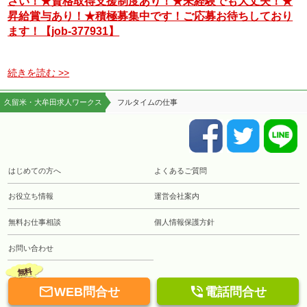
さい！★資格取得支援制度あり！★未経験でも大丈夫！★
昇給賞与あり！★積極募集中です！ご応募お待ちしており
ます！【job-377931】
続きを読む >>
久留米・大牟田求人ワークス
フルタイムの仕事
はじめての方へ
よくあるご質問
お役立ち情報
運営会社案内
無料お仕事相談
個人情報保護方針
お問い合わせ
無料


WEB問合せ
電話問合せ