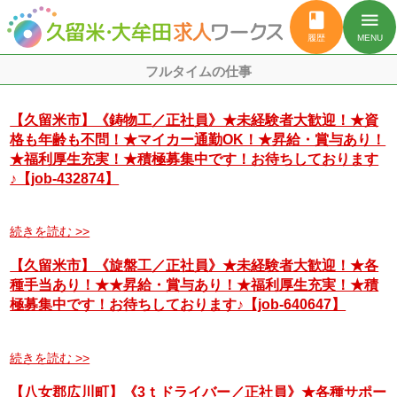
book
menu
履歴
MENU
フルタイムの仕事
【久留米市】《鋳物工／正社員》★未経験者大歓迎！★資
格も年齢も不問！★マイカー通勤OK！★昇給・賞与あり！
★福利厚生充実！★積極募集中です！お待ちしております
♪【job-432874】
続きを読む >>
【久留米市】《旋盤工／正社員》★未経験者大歓迎！★各
種手当あり！★★昇給・賞与あり！★福利厚生充実！★積
極募集中です！お待ちしております♪【job-640647】
続きを読む >>
【八女郡広川町】《3ｔドライバー／正社員》★各種サポー