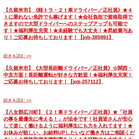
【久留米市】《軽トラ・２ｔ車ドライバー／正社員》★４
ｔに乗れない免許でも稼げます！★会社負担で資格取得で
きますので大型ドライバーへのステップアップも可能で
す！★福利厚生充実！★未経験でも大丈夫！★昇給賞与あ
り！ご応募お待ちしております！【job-385991】
続きを読む >>
【久留米市】《大型長距離ドライバー／正社員》☆関西・
中京方面！長距離運転が好きな方歓迎！★福利厚生充実！
ご応募お待ちしております！【job-257112】
続きを読む >>
【八女郡広川町】《２ｔ車ドライバー／正社員》★「社員
の事を最優先に考える！」が法令です！社員皆さんが安心
して楽しく働けるように福利厚生にも力を入れてます！★
お休みが欲しい、お給料UPしたいなど働き方はご相談くだ