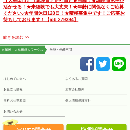
【大牟田市】《調理員／正社員》★急募！★調理師免許が
活かせる！★未経験でも大丈夫！★年齢に関係なくご応募
ください♪★年間休日120日！★積極募集中です！ご応募お
待ちしております！【job-279394】
続きを読む >>
久留米・大牟田求人ワークス
学歴・年齢不問
はじめての方へ
よくあるご質問
お役立ち情報
運営会社案内
無料お仕事相談
個人情報保護方針
お問い合わせ
無料

