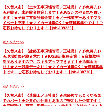
【久留米市】《土木工事現場管理／正社員》☆彡急募☆彡
★経験者、未経験者歓迎します！★あなたのやる気を買い
ます！★子育て支援登録企業！★ノー残業デーありでプラ
イベート充実！★マイカー通勤OK！★積極募集中です！ご
応募お待ちしております！【job-139223】
続きを読む >>
【久留米市】《建築工事現場管理／正社員》☆彡急募☆彡
★現場監督経験者求む！★IOS認証取得企業！★資格取得
制度ありますので、スキルアップできます！★退職金あ
り！★ノー残業デーあり！★マイカー通勤OK！★積極募集
中です！ご応募お待ちしております！【job-138730】
続きを読む >>
【久留米市】《造園工／正社員》★未経験でもＯＫやる気
でカバー！★公共のお仕事もあるので安定した企業です！
★庭園造り、剪定、消毒etc・・・覚えることはたんさんあ