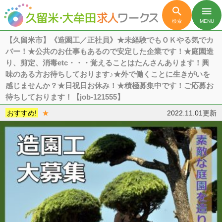

menu
検索
MENU
【久留米市】《造園工／正社員》★未経験でもＯＫやる気でカ
バー！★公共のお仕事もあるので安定した企業です！★庭園造
り、剪定、消毒etc・・・覚えることはたんさんあります！興
味のある方お待ちしております♪★外で働くことに生きがいを
感じませんか？★日祝日お休み！★積極募集中です！ご応募お
待ちしております！【job-121555】
おすすめ!
★
2022.11.01更新