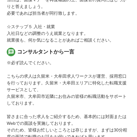
りと答えましょう。
必要であれば担当者が同行致します。
☆ステップ５ 入社・就業
入社日などの調整のうえ就業となります。
就業後も、何か気になることがあればご相談ください。
message
コンサルタントから一言
※必ず読んでください。
こちらの求人は久留米・大牟田求人ワークスが運営、採用窓口
を行っております。久留米・大牟田エリアに特化した転職支援
サービスとして、
久留米市、大牟田市近隣にお住みの皆様の転職活動をサポート
しております。
皆さまに合った求人をご紹介するため、基本的には対面または
Webでの面談を実施しております。
そのため、皆様お忙しいところとは存じますが、まずは30分程
度の面談で転職のお話をお伺いできればと思います。