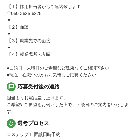
【１】採用担当者からご連絡致します
◇050-3625-6225
▼
【２】面談
▼
【３】就業先での面接
▼
【４】就業場所へ入職
●面談日・入職日のご希望など遠慮なくご相談下さい
●現在、在職中の方もお気軽にご応募ください
chat
応募受付後の連絡
担当よりお電話差し上げます。
ご希望やご要望をお伺いした上で、面談日のご案内をいたしま
す。
replay
選考プロセス
☆ステップ１ 面談日時予約