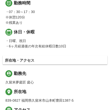

勤務時間
・07：30～17：30
※休憩120分
※残業あり
calendar_today
休日・休暇
・日曜、祝日
・6ヶ月経過後の年次有給休暇日数10日
所在地・アクセス
person_pin
勤務先
久留米夢庭匠 庭心
place
所在地
839-0827 福岡県久留米市山本町豊田1387-5

アクセス