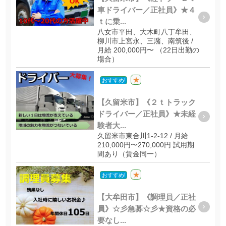
車ドライバー／正社員》★４
ｔに乗...
八女市平田、大木町八丁牟田、
柳川市上宮永、三潴、南筑後 /
月給 200,000円〜 （22日出勤の
場合）
★
おすすめ!
【久留米市】《２ｔトラック
ドライバー／正社員》★未経
験者大...
久留米市東合川1-2-12 / 月給
210,000円〜270,000円 試用期
間あり（賃金同一）
★
おすすめ!
【大牟田市】《調理員／正社
員》☆彡急募☆彡★資格の必
要なし...