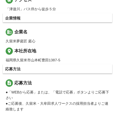
「津遊川」バス停から徒歩５分
企業情報
business
企業名
久留米夢庭匠 庭心
place
本社所在地
福岡県久留米市山本町豊田1387-5
応募方法
description
応募方法
●「WEBから応募」または、「電話で応募」ボタンよりご応募下
さい
●ご応募後、久留米・大牟田求人ワークスの採用担当者よりご連
絡致します