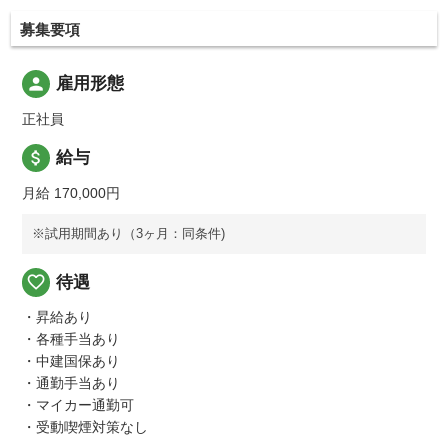
募集要項
person
雇用形態
正社員
attach_money
給与
月給 170,000円
※試用期間あり（3ヶ月：同条件)
favorite_border
待遇
・昇給あり
・各種手当あり
・中建国保あり
・通勤手当あり
・マイカー通勤可
・受動喫煙対策なし