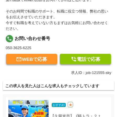
そのお時間で転職のサポート、転職に役立つ情報、弊社の思い
をお伝えさせていただきます。
今すぐ転職を考えていない方もまずはお気軽にお問い合わせく
ださい。
local_phone
お問い合わせ番号
050-3625-6225


WEBで応募
電話で応募
求人ID：job-121555-sky
この求人を見た人はこんな求人もチェックしています
★
おすすめ!
【久留米市】《軽トラ・２ｔ