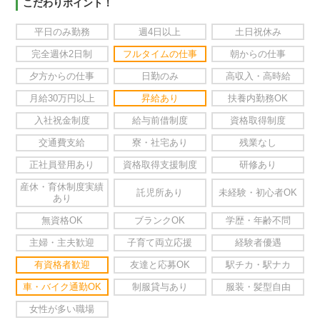
こだわりポイント！
平日のみ勤務
週4日以上
土日祝休み
完全週休2日制
フルタイムの仕事
朝からの仕事
夕方からの仕事
日勤のみ
高収入・高時給
月給30万円以上
昇給あり
扶養内勤務OK
入社祝金制度
給与前借制度
資格取得制度
交通費支給
寮・社宅あり
残業なし
正社員登用あり
資格取得支援制度
研修あり
産休・育休制度実績
託児所あり
未経験・初心者OK
あり
無資格OK
ブランクOK
学歴・年齢不問
主婦・主夫歓迎
子育て両立応援
経験者優遇
有資格者歓迎
友達と応募OK
駅チカ・駅ナカ
車・バイク通勤OK
制服貸与あり
服装・髪型自由
女性が多い職場