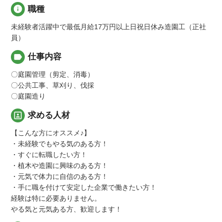
info
職種
未経験者活躍中で最低月給17万円以上日祝日休み造園工（正社
員）
label
仕事内容
〇庭園管理（剪定、消毒）
〇公共工事、草刈り、伐採
〇庭園造り
portrait
求める人材
【こんな方にオススメ♪】
・未経験でもやる気のある方！
・すぐに転職したい方！
・植木や造園に興味のある方！
・元気で体力に自信のある方！
・手に職を付けて安定した企業で働きたい方！
経験は特に必要ありません。
やる気と元気ある方、歓迎します！