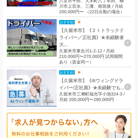
八女市平田、大木町八丁牟田、柳
川市上宮永、三潴、南筑後 / 月給
200,000円〜 （22日出勤の場合）
★
おすすめ!
【久留米市】《２ｔトラックド
ライバー／正社員》★未経験者
大...
久留米市東合川1-2-12 / 月給
210,000円〜270,000円 試用期間
あり（賃金同一）
★
おすすめ!
【久留米市】《4tウィングドラ
イバー/正社員》★未経験でも...
久留米市三瀦町福光字小池324-3 /
月給 200,000円〜280,000円