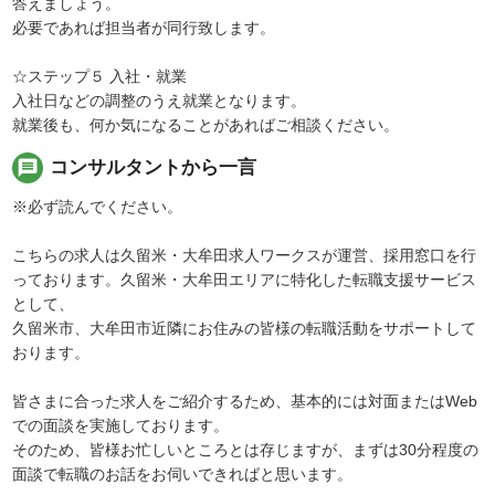
答えましょう。
必要であれば担当者が同行致します。
☆ステップ５ 入社・就業
入社日などの調整のうえ就業となります。
就業後も、何か気になることがあればご相談ください。
message
コンサルタントから一言
※必ず読んでください。
こちらの求人は久留米・大牟田求人ワークスが運営、採用窓口を行
っております。久留米・大牟田エリアに特化した転職支援サービス
として、
久留米市、大牟田市近隣にお住みの皆様の転職活動をサポートして
おります。
皆さまに合った求人をご紹介するため、基本的には対面またはWeb
での面談を実施しております。
そのため、皆様お忙しいところとは存じますが、まずは30分程度の
面談で転職のお話をお伺いできればと思います。