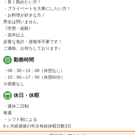
・長く勤めたい方！
・プライベートを大事にしたい方！
・お料理が好きな方！
男女は問いません。
《学歴・経験》
・高卒以上
必要な免許・資格等不要です！
ご連絡、お待ちしております♪

勤務時間
・08：30～13：00（休憩なし）
・10：00～17：00（休憩60分）
※残業なし
calendar_today
休日・休暇
・週休二日制
毎週
・シフト制による
6ヶ月経過後の年次有給休暇日数3日