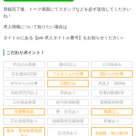
登録完了後、トーク画面にてスタンプなどを必ず送信してください
ね！
求人情報について知りたい場合は、
タイトルにある【job-求人タイトル番号】をお知らせください♪
こだわりポイント！
平日のみ勤務
週4日以上
土日祝休み
完全週休2日制
フルタイムの仕事
朝からの仕事
夕方からの仕事
日勤のみ
高収入・高時給
月給30万円以上
昇給あり
扶養内勤務OK
入社祝金制度
給与前借制度
資格取得制度
交通費支給
寮・社宅あり
残業なし
正社員登用あり
資格取得支援制度
研修あり
産休・育休制度実績
託児所あり
未経験・初心者OK
あり