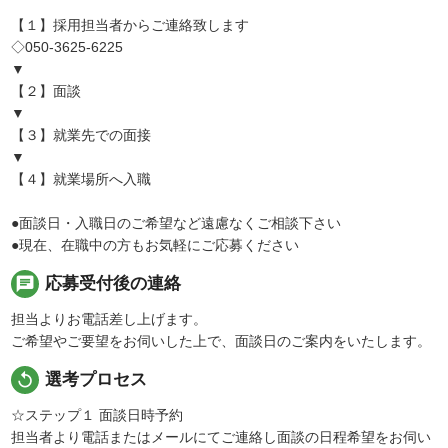
【１】採用担当者からご連絡致します
◇050-3625-6225
▼
【２】面談
▼
【３】就業先での面接
▼
【４】就業場所へ入職
●面談日・入職日のご希望など遠慮なくご相談下さい
●現在、在職中の方もお気軽にご応募ください
chat
応募受付後の連絡
担当よりお電話差し上げます。
ご希望やご要望をお伺いした上で、面談日のご案内をいたします。
replay
選考プロセス
☆ステップ１ 面談日時予約
担当者より電話またはメールにてご連絡し面談の日程希望をお伺い