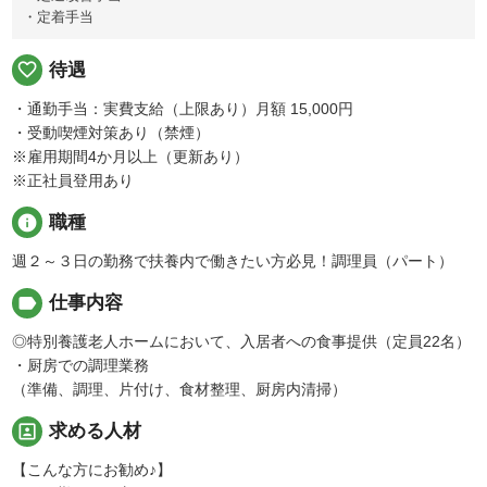
・定着手当
favorite_border
待遇
・通勤手当：実費支給（上限あり）月額 15,000円
・受動喫煙対策あり（禁煙）
※雇用期間4か月以上（更新あり）
※正社員登用あり
info
職種
週２～３日の勤務で扶養内で働きたい方必見！調理員（パート）
label
仕事内容
◎特別養護老人ホームにおいて、入居者への食事提供（定員22名）
・厨房での調理業務
（準備、調理、片付け、食材整理、厨房内清掃）
portrait
求める人材
【こんな方にお勧め♪】