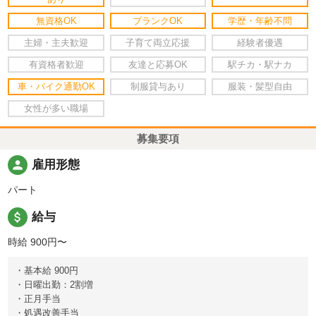
無資格OK
ブランクOK
学歴・年齢不問
主婦・主夫歓迎
子育て両立応援
経験者優遇
有資格者歓迎
友達と応募OK
駅チカ・駅ナカ
車・バイク通勤OK
制服貸与あり
服装・髪型自由
女性が多い職場
募集要項
person
雇用形態
パート
attach_money
給与
時給 900円〜
・基本給 900円
・日曜出勤：2割増
・正月手当
・処遇改善手当