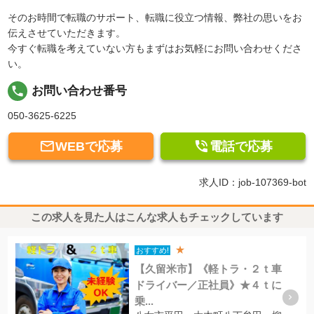
そのお時間で転職のサポート、転職に役立つ情報、弊社の思いをお
伝えさせていただきます。
今すぐ転職を考えていない方もまずはお気軽にお問い合わせくださ
い。
local_phone
お問い合わせ番号
050-3625-6225


WEBで応募
電話で応募
求人ID：job-107369-bot
この求人を見た人はこんな求人もチェックしています
★
おすすめ!
【久留米市】《軽トラ・２ｔ車
ドライバー／正社員》★４ｔに
乗...