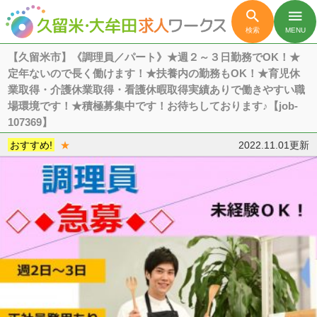

menu
検索
MENU
【久留米市】《調理員／パート》★週２～３日勤務でOK！★
定年ないので長く働けます！★扶養内の勤務もOK！★育児休
業取得・介護休業取得・看護休暇取得実績ありで働きやすい職
場環境です！★積極募集中です！お待ちしております♪【job-
107369】
おすすめ!
★
2022.11.01更新