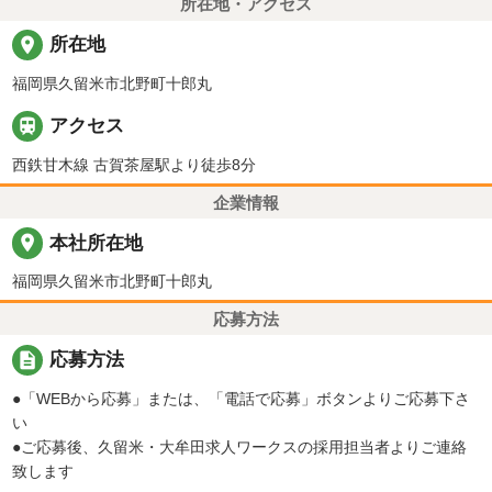
所在地・アクセス
place
所在地
福岡県久留米市北野町十郎丸

アクセス
西鉄甘木線 古賀茶屋駅より徒歩8分
企業情報
place
本社所在地
福岡県久留米市北野町十郎丸
応募方法
description
応募方法
●「WEBから応募」または、「電話で応募」ボタンよりご応募下さ
い
●ご応募後、久留米・大牟田求人ワークスの採用担当者よりご連絡
致します