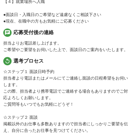
【４】就業場所へ入職
●面談日・入職日のご希望など遠慮なくご相談下さい
●現在、在職中の方もお気軽にご応募ください
chat
応募受付後の連絡
担当よりお電話差し上げます。
ご希望やご要望をお伺いした上で、面談日のご案内をいたします。
replay
選考プロセス
☆ステップ１ 面談日時予約
担当者より電話またはメールにてご連絡し面談の日程希望をお伺い
します。
この際、担当者より携帯電話でご連絡する場合もありますのでご対
応よろしくお願いします。
ご質問等もいつでもお気軽にどうぞ！
☆ステップ２ 面談
掲載以外のお仕事も多数ありますので担当者にしっかりご要望を伝
え、自分に合ったお仕事を見つけてください。