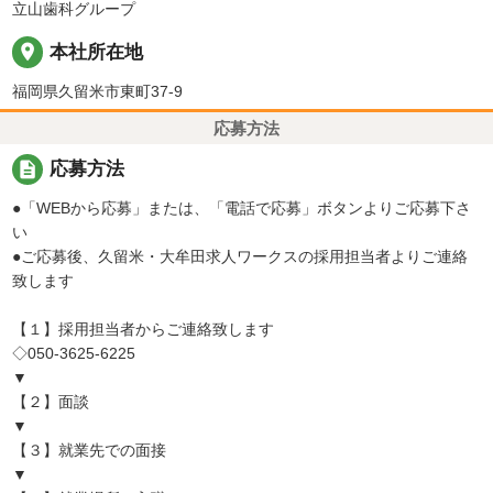
立山歯科グループ
place
本社所在地
福岡県久留米市東町37-9
応募方法
description
応募方法
●「WEBから応募」または、「電話で応募」ボタンよりご応募下さ
い
●ご応募後、久留米・大牟田求人ワークスの採用担当者よりご連絡
致します
【１】採用担当者からご連絡致します
◇050-3625-6225
▼
【２】面談
▼
【３】就業先での面接
▼