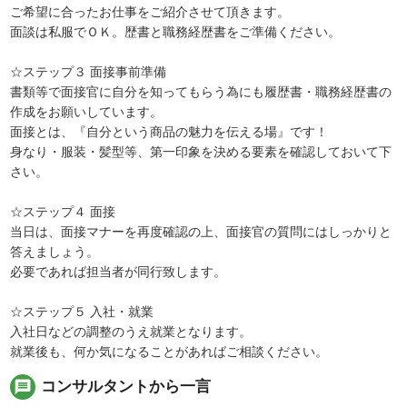
ご希望に合ったお仕事をご紹介させて頂きます。
面談は私服でＯＫ。歴書と職務経歴書をご準備ください。
☆ステップ３ 面接事前準備
書類等で面接官に自分を知ってもらう為にも履歴書・職務経歴書の
作成をお願いしています。
面接とは、『自分という商品の魅力を伝える場』です！
身なり・服装・髪型等、第一印象を決める要素を確認しておいて下
さい。
☆ステップ４ 面接
当日は、面接マナーを再度確認の上、面接官の質問にはしっかりと
答えましょう。
必要であれば担当者が同行致します。
☆ステップ５ 入社・就業
入社日などの調整のうえ就業となります。
就業後も、何か気になることがあればご相談ください。
message
コンサルタントから一言