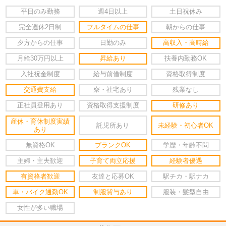
平日のみ勤務
週4日以上
土日祝休み
完全週休2日制
フルタイムの仕事
朝からの仕事
夕方からの仕事
日勤のみ
高収入・高時給
月給30万円以上
昇給あり
扶養内勤務OK
入社祝金制度
給与前借制度
資格取得制度
交通費支給
寮・社宅あり
残業なし
正社員登用あり
資格取得支援制度
研修あり
産休・育休制度実績
託児所あり
未経験・初心者OK
あり
無資格OK
ブランクOK
学歴・年齢不問
主婦・主夫歓迎
子育て両立応援
経験者優遇
有資格者歓迎
友達と応募OK
駅チカ・駅ナカ
車・バイク通勤OK
制服貸与あり
服装・髪型自由
女性が多い職場