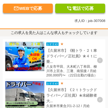


WEBで応募
電話で応募
求人ID：job-307008
この求人を見た人はこんな求人もチェックしています
★
おすすめ!
【久留米市】《軽トラ・２ｔ車
ドライバー／正社員》★４ｔに
乗...
八女市平田、大木町八丁牟田、柳
川市上宮永、三潴、南筑後 / 月給
200,000円〜 （22日出勤の場合）
★
おすすめ!
【久留米市】《２ｔトラックド
ライバー／正社員》★未経験者
大...
久留米市東合川1-2-12 / 月給