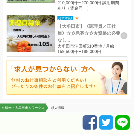
210,000円〜270,000円 試用期間
あり（賃金同一）
★
おすすめ!
【大牟田市】《調理員／正社
員》☆彡急募☆彡★資格の必要
なし...
大牟田市沖田町510番地 / 月給
159,500円〜188,000円
久留米・大牟田求人ワークス
求人情報