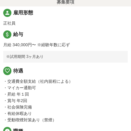
募集要項
person
雇用形態
正社員
attach_money
給与
月給 340,000円〜
※経験年数に応ず
※試用期間 3ヶ月あり
favorite_border
待遇
・交通費全額支給（社内規程による）
・マイカー通勤可
・昇給 年１回
・賞与 年2回
・社会保険完備
・有給休暇あり
・受動喫煙対策あり（禁煙）