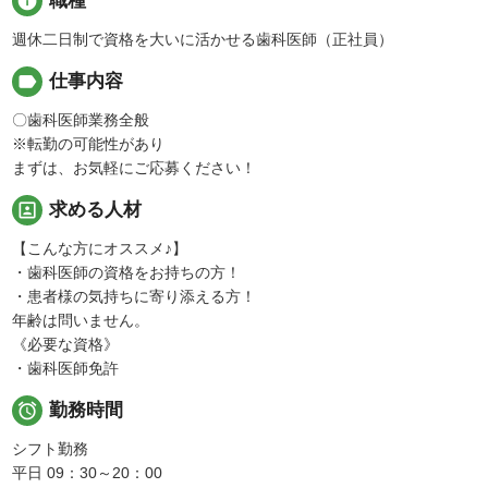
info
職種
週休二日制で資格を大いに活かせる歯科医師（正社員）
label
仕事内容
〇歯科医師業務全般
※転勤の可能性があり
まずは、お気軽にご応募ください！
portrait
求める人材
【こんな方にオススメ♪】
・歯科医師の資格をお持ちの方！
・患者様の気持ちに寄り添える方！
年齢は問いません。
《必要な資格》
・歯科医師免許

勤務時間
シフト勤務
平日 09：30～20：00