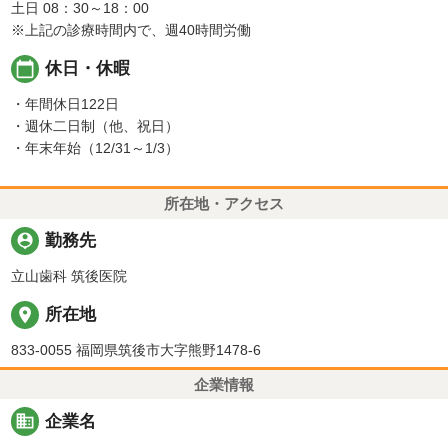
土日 08：30～18：00
※上記の診療時間内で、週40時間労働
calendar_today
休日・休暇
・年間休日122日
・週休二日制（他、祝日）
・年末年始（12/31～1/3）
所在地・アクセス
person_pin
勤務先
立山歯科 筑後医院
place
所在地
833-0055 福岡県筑後市大字熊野1478-6
企業情報
business
企業名