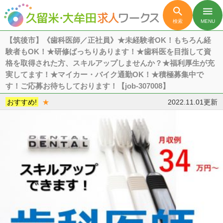

menu
検索
MENU
【筑後市】《歯科医師／正社員》★未経験者OK！もちろん経
験者もOK！★研修ばっちりあります！★歯科医を目指して資
格を取得された方、スキルアップしませんか？★福利厚生が充
実してます！★マイカー・バイク通勤OK！★積極募集中で
す！ご応募お待ちしております！【job-307008】
おすすめ!
★
2022.11.01更新