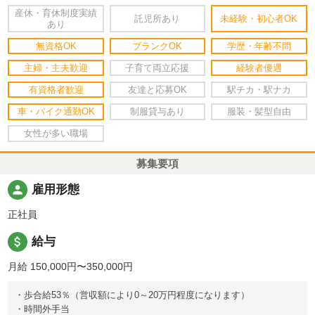
産休・育休制度実績
託児所あり
未経験・初心者OK
あり
無資格OK
ブランクOK
学歴・年齢不問
主婦・主夫歓迎
子育て両立応援
経験者優遇
有資格者歓迎
友達と応募OK
駅チカ・駅ナカ
車・バイク通勤OK
制服貸与あり
服装・髪型自由
女性が多い職場
募集要項
person
雇用形態
正社員
attach_money
給与
月給 150,000円〜350,000円
・歩合給53％（営収額により0～20万円程度になります）
・時間外手当