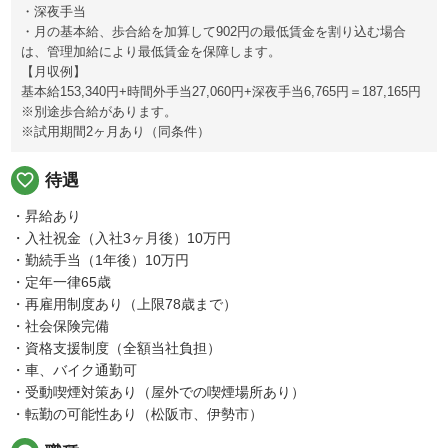
・深夜手当
・月の基本給、歩合給を加算して902円の最低賃金を割り込む場合
は、管理加給により最低賃金を保障します。
【月収例】
基本給153,340円+時間外手当27,060円+深夜手当6,765円＝187,165円
※別途歩合給があります。
※試用期間2ヶ月あり（同条件）
favorite_border
待遇
・昇給あり
・入社祝金（入社3ヶ月後）10万円
・勤続手当（1年後）10万円
・定年一律65歳
・再雇用制度あり（上限78歳まで）
・社会保険完備
・資格支援制度（全額当社負担）
・車、バイク通勤可
・受動喫煙対策あり（屋外での喫煙場所あり）
・転勤の可能性あり（松阪市、伊勢市）