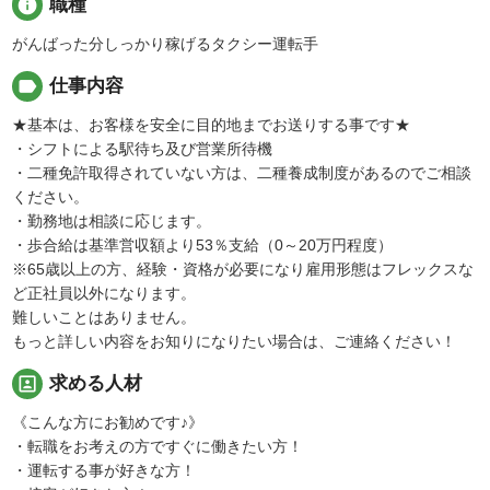
info
職種
がんばった分しっかり稼げるタクシー運転手
label
仕事内容
★基本は、お客様を安全に目的地までお送りする事です★
・シフトによる駅待ち及び営業所待機
・二種免許取得されていない方は、二種養成制度があるのでご相談
ください。
・勤務地は相談に応じます。
・歩合給は基準営収額より53％支給（0～20万円程度）
※65歳以上の方、経験・資格が必要になり雇用形態はフレックスな
ど正社員以外になります。
難しいことはありません。
もっと詳しい内容をお知りになりたい場合は、ご連絡ください！
portrait
求める人材
《こんな方にお勧めです♪》
・転職をお考えの方ですぐに働きたい方！
・運転する事が好きな方！