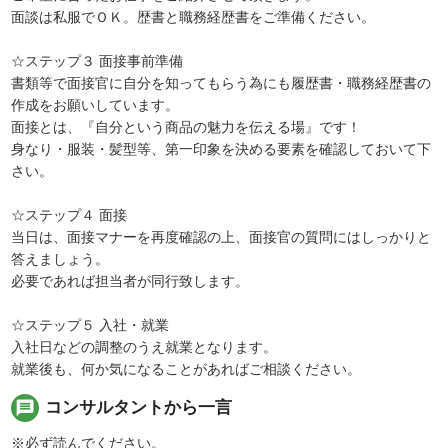
面談は私服でＯＫ。歴書と職務経歴書をご準備ください。
☆ステップ３ 面接事前準備
書類等で面接官に自分を知ってもらう為にも履歴書・職務経歴書の
作成をお願いしています。
面接とは、『自分という商品の魅力を伝える場』です！
身なり・服装・髪型等、第一印象を決める要素を確認しておいて下
さい。
☆ステップ４ 面接
当日は、面接マナーを再度確認の上、面接官の質問にはしっかりと
答えましょう。
必要であれば担当者が同行致します。
☆ステップ５ 入社・就業
入社日などの調整のうえ就業となります。
就業後も、何か気になることがあればご相談ください。
message
コンサルタントから一言
※必ず読んでください。