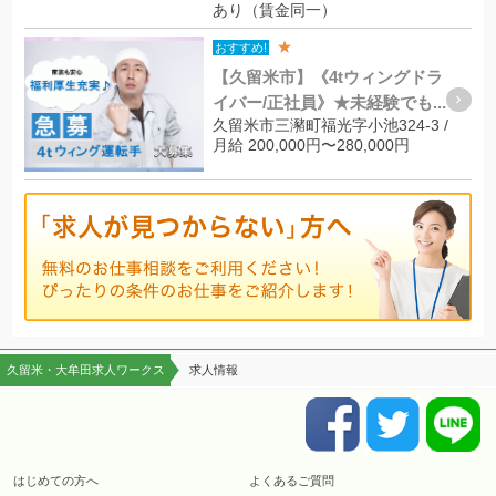
あり（賃金同一）
★
おすすめ!
【久留米市】《4tウィングドラ
イバー/正社員》★未経験でも...
久留米市三瀦町福光字小池324-3 /
月給 200,000円〜280,000円
久留米・大牟田求人ワークス
求人情報
はじめての方へ
よくあるご質問