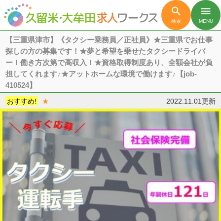

menu
検索
MENU
【三重県津市】《タクシー乗務員／正社員》★三重県でお仕事
探しの方の募集です！★夢と希望を乗せたタクシードライバ
ー！働き方次第で高収入！★資格取得制度あり、全額会社が負
担してくれます♪★アットホームな環境で働けます♪【job-
410524】
おすすめ!
★
2022.11.01更新