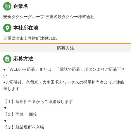
business
企業名
安全タクシーグループ 三重名鉄タクシー株式会社
place
本社所在地
三重県津市上弁財町津興3193
応募方法
description
応募方法
●「WEBから応募」または、「電話で応募」ボタンよりご応募下さ
い
●ご応募後、久留米・大牟田求人ワークスの採用担当者よりご連絡
致します
【１】採用担当者からご連絡致します
▼
【２】面談 ・面接
▼
【３】就業場所へ入職