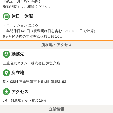
※残業（月平均20時間）
※勤務時間はご相談ください。
calendar_today
休日・休暇
・ローテションによる
・年間休日146日（夜勤明け日を含む・365÷5×2日で計算）
6ヶ月経過後の年次有給休暇日数 10日
所在地・アクセス
person_pin
勤務先
三重名鉄タクシー株式会社 津営業所
place
所在地
514-0884 三重県津市上弁財町津興3193

アクセス
JR「阿漕駅」から徒歩15分
企業情報