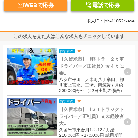


WEBで応募
電話で応募
求人ID：job-410524-exe
この求人を見た人はこんな求人もチェックしています
★
おすすめ!
【久留米市】《軽トラ・２ｔ車
ドライバー／正社員》★４ｔに
乗...
八女市平田、大木町八丁牟田、柳
川市上宮永、三潴、南筑後 / 月給
200,000円〜 （22日出勤の場合）
★
おすすめ!
【久留米市】《２ｔトラックド
ライバー／正社員》★未経験者
大...
久留米市東合川1-2-12 / 月給
210,000円〜270,000円 試用期間