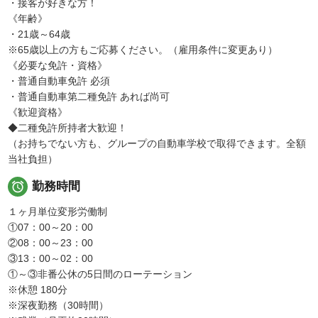
・接客が好きな方！
《年齢》
・21歳～64歳
※65歳以上の方もご応募ください。（雇用条件に変更あり）
《必要な免許・資格》
・普通自動車免許 必須
・普通自動車第二種免許 あれば尚可
《歓迎資格》
◆二種免許所持者大歓迎！
（お持ちでない方も、グループの自動車学校で取得できます。全額
当社負担）

勤務時間
１ヶ月単位変形労働制
①07：00～20：00
②08：00～23：00
③13：00～02：00
①～③非番公休の5日間のローテーション
※休憩 180分
※深夜勤務（30時間）