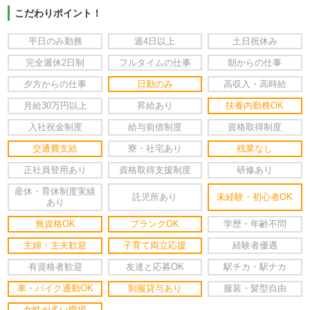
こだわりポイント！
平日のみ勤務
週4日以上
土日祝休み
完全週休2日制
フルタイムの仕事
朝からの仕事
夕方からの仕事
日勤のみ
高収入・高時給
月給30万円以上
昇給あり
扶養内勤務OK
入社祝金制度
給与前借制度
資格取得制度
交通費支給
寮・社宅あり
残業なし
正社員登用あり
資格取得支援制度
研修あり
産休・育休制度実績
託児所あり
未経験・初心者OK
あり
無資格OK
ブランクOK
学歴・年齢不問
主婦・主夫歓迎
子育て両立応援
経験者優遇
有資格者歓迎
友達と応募OK
駅チカ・駅ナカ
車・バイク通勤OK
制服貸与あり
服装・髪型自由