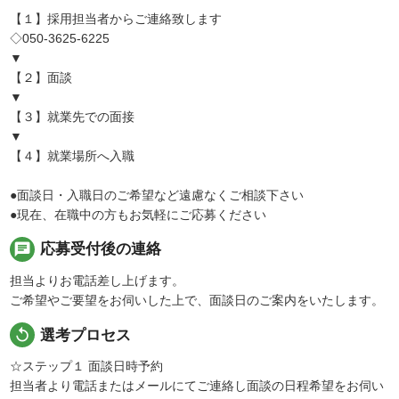
【１】採用担当者からご連絡致します
◇050-3625-6225
▼
【２】面談
▼
【３】就業先での面接
▼
【４】就業場所へ入職
●面談日・入職日のご希望など遠慮なくご相談下さい
●現在、在職中の方もお気軽にご応募ください
chat
応募受付後の連絡
担当よりお電話差し上げます。
ご希望やご要望をお伺いした上で、面談日のご案内をいたします。
replay
選考プロセス
☆ステップ１ 面談日時予約
担当者より電話またはメールにてご連絡し面談の日程希望をお伺い