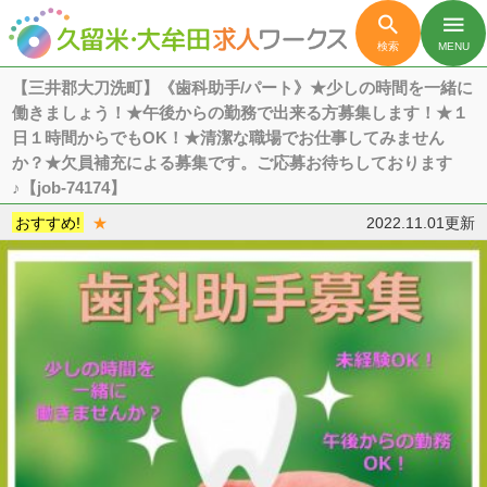

menu
検索
MENU
【三井郡大刀洗町】《歯科助手/パート》★少しの時間を一緒に
働きましょう！★午後からの勤務で出来る方募集します！★１
日１時間からでもOK！★清潔な職場でお仕事してみません
か？★欠員補充による募集です。ご応募お待ちしております
♪【job-74174】
おすすめ!
★
2022.11.01更新