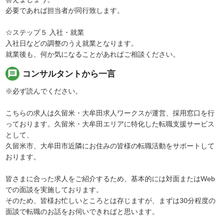
必要であれば担当者が同行致します。
☆ステップ５ 入社・就業
入社日などの調整のうえ就業となります。
就業後も、何か気になることがあればご相談ください。
message
コンサルタントから一言
※必ず読んでください。
こちらの求人は久留米・大牟田求人ワークスが運営、採用窓口を行
っております。久留米・大牟田エリアに特化した転職支援サービス
として、
久留米市、大牟田市近隣にお住みの皆様の転職活動をサポートして
おります。
皆さまに合った求人をご紹介するため、基本的には対面またはWeb
での面談を実施しております。
そのため、皆様お忙しいところとは存じますが、まずは30分程度の
面談で転職のお話をお伺いできればと思います。