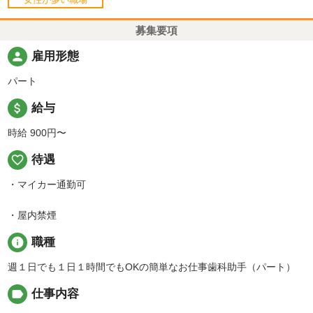
女性が多い職場
募集要項
person
雇用形態
パート
attach_money
給与
時給 900円〜
favorite_border
待遇
・マイカー通勤可
・屋内禁煙
info
職種
週１日でも１日１時間でもOKの簡単なお仕事歯科助手（パート）
label
仕事内容