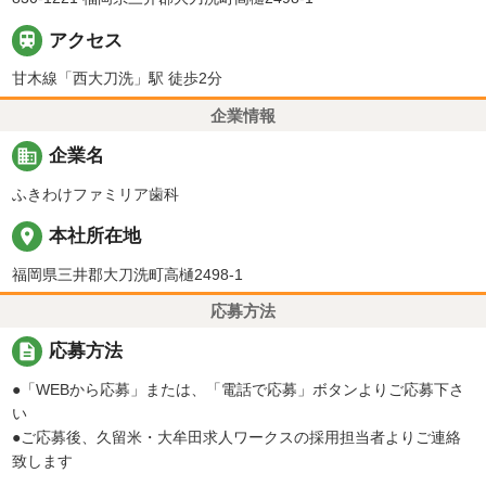

アクセス
甘木線「西大刀洗」駅 徒歩2分
企業情報
business
企業名
ふきわけファミリア歯科
place
本社所在地
福岡県三井郡大刀洗町高樋2498-1
応募方法
description
応募方法
●「WEBから応募」または、「電話で応募」ボタンよりご応募下さ
い
●ご応募後、久留米・大牟田求人ワークスの採用担当者よりご連絡
致します