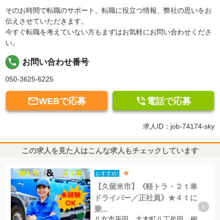
そのお時間で転職のサポート、転職に役立つ情報、弊社の思いをお
伝えさせていただきます。
今すぐ転職を考えていない方もまずはお気軽にお問い合わせくださ
い。
local_phone
お問い合わせ番号
050-3625-6225


WEBで応募
電話で応募
求人ID：job-74174-sky
この求人を見た人はこんな求人もチェックしています
★
おすすめ!
【久留米市】《軽トラ・２ｔ車
ドライバー／正社員》★４ｔに
乗...
八女市平田、大木町八丁牟田、柳