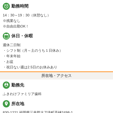

勤務時間
14：30～19：30（休憩なし）
※残業なし
※自由出勤OK！
calendar_today
休日・休暇
週休二日制
・シフト制（月～土のうち１日休み）
・年末年始
・お盆
・祝日ない週は2.5日のお休みあり
所在地・アクセス
person_pin
勤務先
ふきわけファミリア歯科
place
所在地
830-1221 福岡県三井郡大刀洗町高樋2498-1