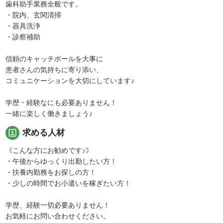
歯科助手業務全般です。
・院内、玄関清掃
・器具洗浄
・診察補助
信頼のキャッチボールを大事に
患者さんの気持ちに寄り添い、
コミュニケーションを大切にしています♪
学歴・経験なにも必要ありません！
一緒に楽しく働きましょう♪
portrait
求める人材
《こんな方にお勧めです♪》
・午後からゆっくり出勤したい方！
・扶養内勤務をお探しの方！
・少しの時間でお小遣いを稼ぎたい方！
学歴、経験一切必要ありません！
お気軽にお問い合わせください。