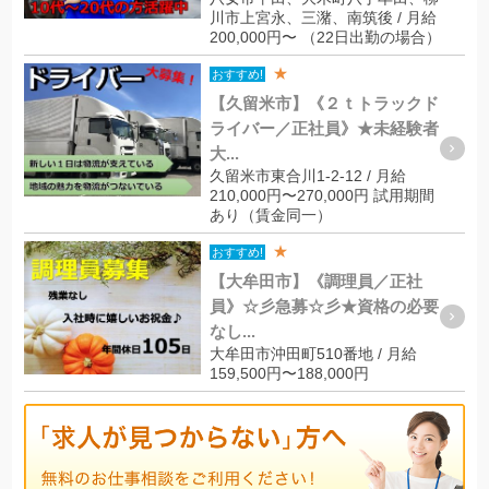
川市上宮永、三潴、南筑後 / 月給
200,000円〜 （22日出勤の場合）
★
おすすめ!
【久留米市】《２ｔトラックド
ライバー／正社員》★未経験者
大...
久留米市東合川1-2-12 / 月給
210,000円〜270,000円 試用期間
あり（賃金同一）
★
おすすめ!
【大牟田市】《調理員／正社
員》☆彡急募☆彡★資格の必要
なし...
大牟田市沖田町510番地 / 月給
159,500円〜188,000円