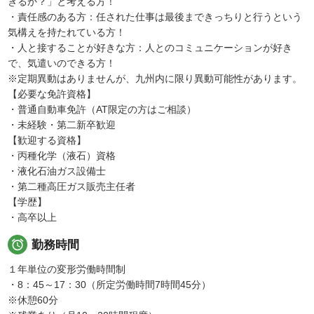
きるか？」と考える方！
・責任感のある方：任された仕事は最後まできっちりと行うという
気構えを持たれている方！
・人と接することが好きな方：人とのコミュニケーションが好き
で、気遣いのできる方！
※定期異動はありませんが、九州内に限り異動可能性があります。
【必要な免許資格】
・普通自動車免許（AT限定の方はご相談）
・未経験・第二新卒歓迎
【歓迎する資格】
・丙種化学（液石）資格
・液化石油ガス設備士
・第二種高圧ガス販売主任者
【学歴】
・高卒以上

勤務時間
１年単位の変形労働時間制
・8：45～17：30（所定労働時間7時間45分）
※休憩60分