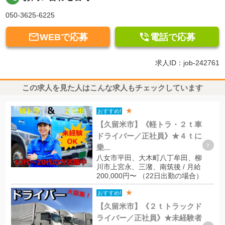
050-3625-6225


WEBで応募
電話で応募
求人ID：job-242761
この求人を見た人はこんな求人もチェックしています
★
おすすめ!
【久留米市】《軽トラ・２ｔ車
ドライバー／正社員》★４ｔに
乗...
八女市平田、大木町八丁牟田、柳
川市上宮永、三潴、南筑後 / 月給
200,000円〜 （22日出勤の場合）
★
おすすめ!
【久留米市】《２ｔトラックド
ライバー／正社員》★未経験者