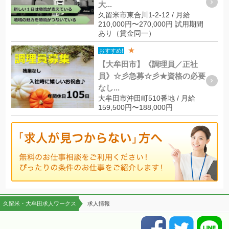
大...
久留米市東合川1-2-12 / 月給
210,000円〜270,000円 試用期間
あり（賃金同一）
★
おすすめ!
【大牟田市】《調理員／正社
員》☆彡急募☆彡★資格の必要
なし...
大牟田市沖田町510番地 / 月給
159,500円〜188,000円
久留米・大牟田求人ワークス
求人情報