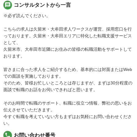
message
コンサルタントから一言
※必ず読んでください。
こちらの求人は久留米・大牟田求人ワークスが運営、採用窓口を行
っております。久留米・大牟田エリアに特化した転職支援サービス
として、
久留米市、大牟田市近隣にお住みの皆様の転職活動をサポートして
おります。
皆さまに合った求人をご紹介するため、基本的には対面またはWeb
での面談を実施しております。
そのため、皆様お忙しいところとは存じますが、まずは30分程度の
面談で転職のお話をお伺いできればと思います。
そのお時間で転職のサポート、転職に役立つ情報、弊社の思いをお
伝えさせていただきます。
今すぐ転職を考えていない方もまずはお気軽にお問い合わせくださ
い。
local_phone
お問い合わせ番号