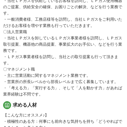
・当社ＬＰガスを供給しているお客様を訪問し、ＬＰガス使用機器
のご提案、供給安全の確保、お困りごとの解決、などを行う業務で
す。
・一般消費者様、工務店様等を訪問し、当社ＬＰガスをご利用いた
だけるお客様を増やす業務も行っていただきます。
〇法人営業職
・当社ＬＰガスを卸しているＬＰガス事業者様を訪問し、ＬＰガス
取引提案、機器他の商品提案、事業拡大のお手伝い、などを行う業
務です。
・ＬＰガス事業者様を訪問し、当社との取引提案も行って頂きま
す。
〇マネジメント職
・主に営業活動に関するマネジメント業務です。
・営業所の所長レベルから部長レベルまで広く募集しています。
・「考える力」「実行する力」、そして「人を動かす力」があれば
業界経験は不問です。
portrait
求める人材
【こんな方にオススメ♪】
・積極性のある方：何事にも前向きな気持ちを持ち「どうやればで