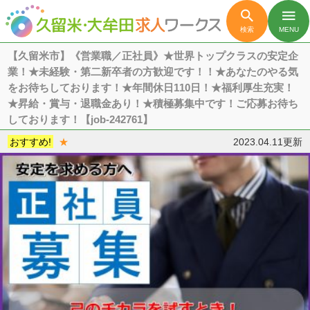

menu
検索
MENU
【久留米市】《営業職／正社員》★世界トップクラスの安定企
業！★未経験・第二新卒者の方歓迎です！！★あなたのやる気
をお待ちしております！★年間休日110日！★福利厚生充実！
★昇給・賞与・退職金あり！★積極募集中です！ご応募お待ち
しております！【job-242761】
おすすめ!
★
2023.04.11更新