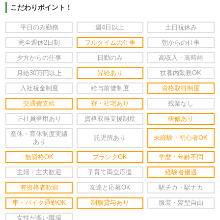
こだわりポイント！
平日のみ勤務
週4日以上
土日祝休み
完全週休2日制
フルタイムの仕事
朝からの仕事
夕方からの仕事
日勤のみ
高収入・高時給
月給30万円以上
昇給あり
扶養内勤務OK
入社祝金制度
給与前借制度
資格取得制度
交通費支給
寮・社宅あり
残業なし
正社員登用あり
資格取得支援制度
研修あり
産休・育休制度実績
託児所あり
未経験・初心者OK
あり
無資格OK
ブランクOK
学歴・年齢不問
主婦・主夫歓迎
子育て両立応援
経験者優遇
有資格者歓迎
友達と応募OK
駅チカ・駅ナカ
車・バイク通勤OK
制服貸与あり
服装・髪型自由
女性が多い職場