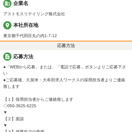
business
企業名
アストモスリテイリング株式会社
place
本社所在地
東京都千代田区丸の内1-7-12
応募方法
description
応募方法
●「WEBから応募」または、「電話で応募」ボタンよりご応募下さ
い
●ご応募後、久留米・大牟田求人ワークスの採用担当者よりご連絡
致します
【１】採用担当者からご連絡致します
◇050-3625-6225
▼
【２】面談
▼
【３】就業先での面接