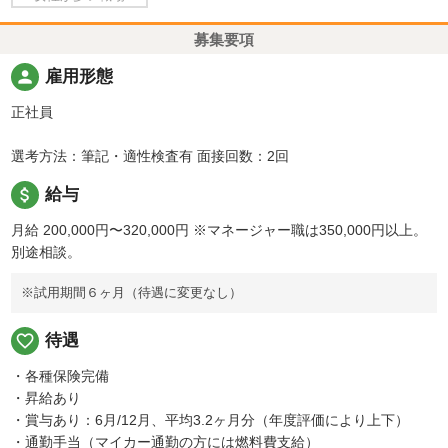
募集要項
person
雇用形態
正社員
選考方法：筆記・適性検査有 面接回数：2回
attach_money
給与
月給 200,000円〜320,000円
※マネージャー職は350,000円以上。
別途相談。
※試用期間６ヶ月（待遇に変更なし）
favorite_border
待遇
・各種保険完備
・昇給あり
・賞与あり：6月/12月、平均3.2ヶ月分（年度評価により上下）
・通勤手当（マイカー通勤の方には燃料費支給）