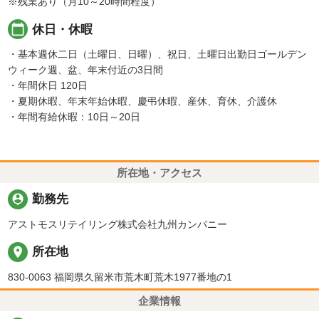
※残業あり（月10～20時間程度）
calendar_today
休日・休暇
・基本週休二日（土曜日、日曜）、祝日、土曜日出勤日ゴールデン
ウィーク週、盆、年末付近の3日間
・年間休日 120日
・夏期休暇、年末年始休暇、慶弔休暇、産休、育休、介護休
・年間有給休暇：10日～20日
所在地・アクセス
person_pin
勤務先
アストモスリテイリング株式会社九州カンパニー
place
所在地
830-0063 福岡県久留米市荒木町荒木1977番地の1
企業情報