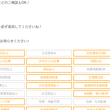
どのご相談もOK！
を必ず送信してくださいね！
をお知らせください♪
4日以上
土日祝休み
完全週休2日制
らの仕事
夕方からの仕事
日勤のみ
0万円以上
昇給あり
扶養内勤務OK
前借制度
資格取得制度
交通費支給
業なし
正社員登用あり
資格取得支援制度
休制度実績あり
託児所あり
未経験・初心者OK
ンクOK
学歴・年齢不問
主婦・主夫歓迎
験者優遇
有資格者歓迎
友達と応募OK