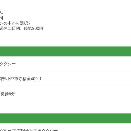
み
制
ンの中から選択）
週休二日制、時給900円
タクシー
 福岡県小郡市寺福童409-1
 徒歩5分
グループ 有限会社下田タクシー