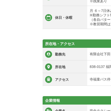
※残業あり
月 ６～7日休
※勤務シフト
休日・休暇
（各自パター
※教習期間は
所在地・アクセス
有限会社下田
勤務先
838-0137
所在地
寺福童バス停
アクセス
企業情報
安全タクシー