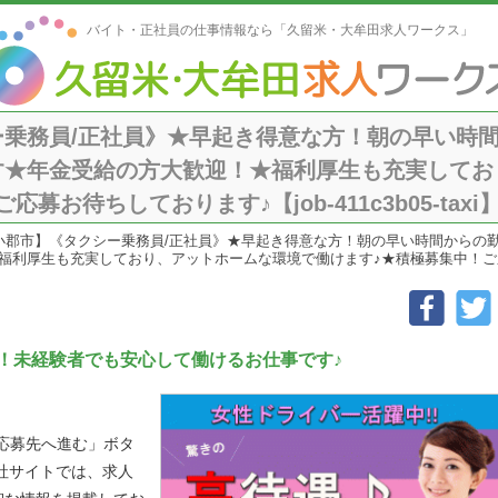
バイト・正社員の仕事情報なら「久留米・大牟田求人ワークス」
ー乗務員/正社員》★早起き得意な方！朝の早い時
す★年金受給の方大歓迎！★福利厚生も充実してお
募お待ちしております♪【job-411c3b05-taxi
小郡市】《タクシー乗務員/正社員》★早起き得意な方！朝の早い時間からの
利厚生も充実しており、アットホームな環境で働けます♪★積極募集中！ご応募お待ちし
！未経験者でも安心して働けるお仕事です♪
「応募先へ進む」ボタ
社サイトでは、求人