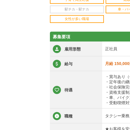
駅チカ・駅ナカ
車・バ
女性が多い職場
募集要項
正社員
雇用形態
月給 150,00
給与
・賞与あり（
・定年後の継
・社会保険完
待遇
・資格支援制
・車、バイク
・受動喫煙対
タクシー乗務
職種
★お客様を安