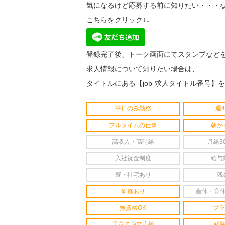
気になるけど応募する前に知りたい・・・な
こちらをクリック↓↓
登録完了後、トーク画面にてスタンプなど
求人情報について知りたい場合は、
タイトルにある【job-求人タイトル番号】
平日のみ勤務
週
フルタイムの仕事
朝か
高収入・高時給
月給3
入社祝金制度
給与
寮・社宅あり
残
研修あり
産休・育
無資格OK
ブラ
子育て両立応援
経