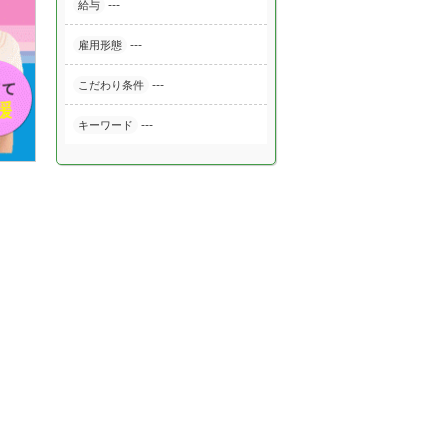
---
給与
---
雇用形態
---
こだわり条件
---
キーワード