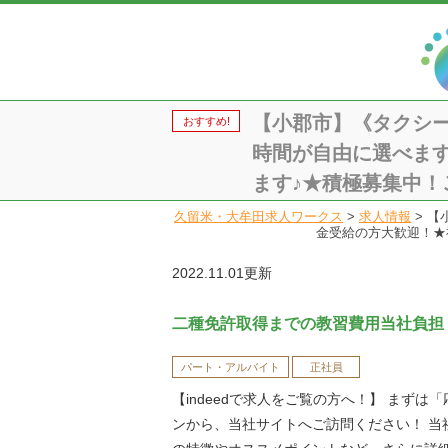
【小郡市】《タクシ
おすすめ!
時間が自由に選べま
ます♪★積極募集中！ご応
久留米・大牟田求人ワークス
>
求人情報
>
【
金受給の方大歓迎！★福
2022.11.01更新
二種免許取得までの教習費用当社負担
パート・アルバイト
正社員
【indeedで求人をご覧の方へ！】 まずは
ンから、当社サイトへご訪問ください！ 当