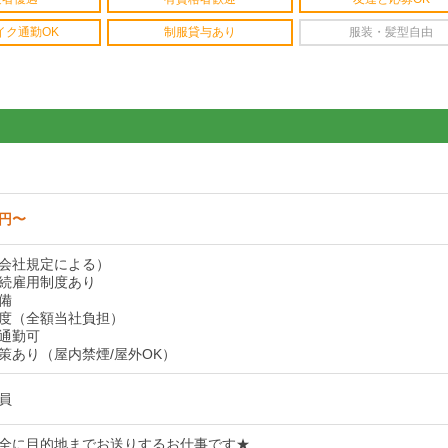
イク通勤OK
制服貸与あり
服装・髪型自由
0円〜
会社規定による）
続雇用制度あり
備
度（全額当社負担）
通勤可
策あり（屋内禁煙/屋外OK）
員
全に目的地までお送りするお仕事です★