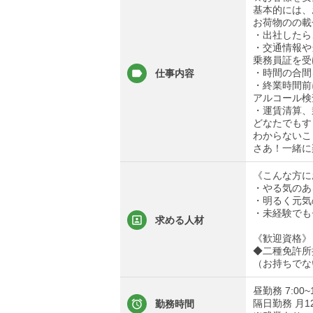
基本的には、
お荷物のの載
・出社したら
・交通情報や
乗務員証を受
・時間の合間
仕事内容
・終業時間前
アルコール検
・運賃清算、
どなたでもす
わからないこ
さあ！一緒に
《こんな方に
・やる気のあ
・明るく元気
・未経験でも
求める人材
《歓迎資格》
◆二種免許所
（お持ちでな
昼勤務 7:00~1
隔日勤務 月12乗
勤務時間