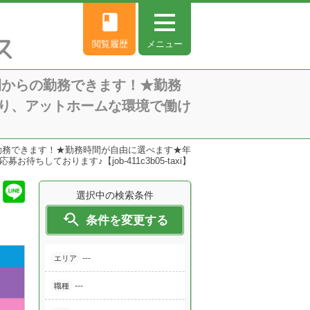
book
閲覧履歴
メニュー
間からの勤務できます！★勤務
り、アットホームな環境で働け
】
勤務できます！★勤務時間が自由に選べます★年
ております♪【job-411c3b05-taxi】
選択中の検索条件

条件を変更する
---
エリア
---
職種