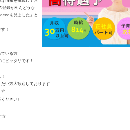
細な情報を掲載してお
の登録がめんどうな
indeedを見ました」と
です！
っている方
方にピッタリです！
ん！
きたい方大歓迎しております！
う☆
ください♪
す☆