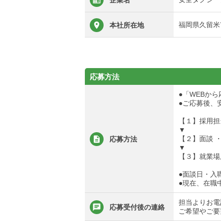
企業名
福岡県久留米市
本社所在地
応募方法
●「WEBか
●ご応募後、
【１】採用担
▼
【２】面談 
応募方法
▼
【３】就業場
●面談日・入
●現在、在職
担当よりお電
応募受付後の連絡
ご希望やご要