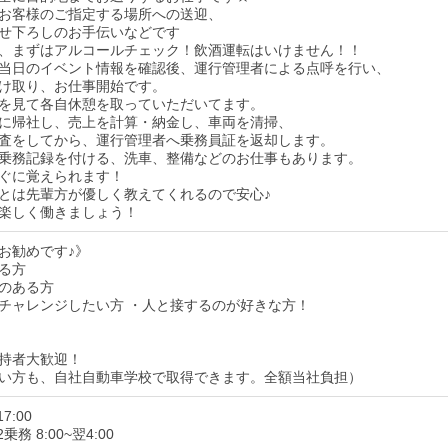
お客様のご指定する場所への送迎、
せ下ろしのお手伝いなどです
、まずはアルコールチェック！飲酒運転はいけません！！
当日のイベント情報を確認後、運行管理者による点呼を行い、
け取り、お仕事開始です。
を見て各自休憩を取っていただいてます。
に帰社し、売上を計算・納金し、車両を清掃、
査をしてから、運行管理者へ乗務員証を返却します。
乗務記録を付ける、洗車、整備などのお仕事もあります。
ぐに覚えられます！
とは先輩方が優しく教えてくれるので安心♪
楽しく働きましょう！
お勧めです♪》
る方
のある方
チャレンジしたい方 ・人と接するのが好きな方！
持者大歓迎！
い方も、自社自動車学校で取得できます。全額当社負担）
7:00
務 8:00~翌4:00