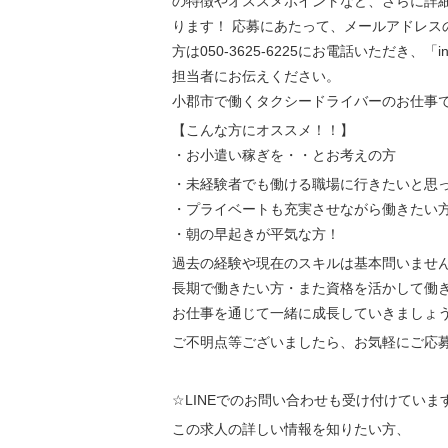
の特徴やオススメポイントなど、さらに詳
ります！ 応募にあたって、メールアドレス
方は050-3625-6225にお電話いただき、「
担当者にお伝えください。
小郡市で働くタクシードライバーのお仕事
【こんな方にオススメ！！】
・お小遣い稼ぎを・・とお考えの方
・未経験者でも働ける職場に行きたいと思
・プライベートも充実させながら働きたい
・朝の早起きが平気な方！
過去の経験や現在のスキルは基本問いませ
長期で働きたい方・また資格を活かして働
お仕事を通じて一緒に成長していきましょ
ご不明点等ございましたら、お気軽にご応募
☆LINEでのお問い合わせも受け付けていま
この求人の詳しい情報を知りたい方、