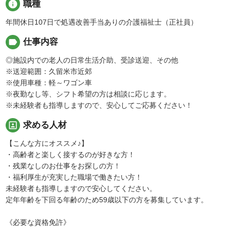
info
職種
年間休日107日で処遇改善手当ありの介護福祉士（正社員）
label
仕事内容
◎施設内での老人の日常生活介助、受診送迎、その他
※送迎範囲：久留米市近郊
※使用車種：軽～ワゴン車
※夜勤なし等、シフト希望の方は相談に応じます。
※未経験者も指導しますので、安心してご応募ください！
portrait
求める人材
【こんな方にオススメ♪】
・高齢者と楽しく接するのが好きな方！
・残業なしのお仕事をお探しの方！
・福利厚生が充実した職場で働きたい方！
未経験者も指導しますので安心してください。
定年年齢を下回る年齢のため59歳以下の方を募集しています。
《必要な資格免許》