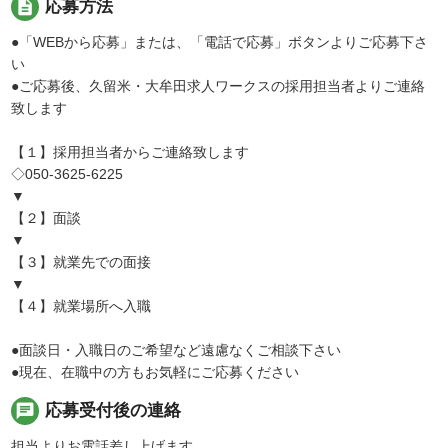
description
応募方法
●「WEBから応募」または、「電話で応募」ボタンよりご応募下さ
い
●ご応募後、久留米・大牟田求人ワークスの採用担当者よりご連絡
致します
【１】採用担当者からご連絡致します
◇050-3625-6225
▼
【２】面談
▼
【３】就業先での面接
▼
【４】就業場所へ入職
●面談日・入職日のご希望など遠慮なくご相談下さい
●現在、在職中の方もお気軽にご応募ください
chat
応募受付後の連絡
担当よりお電話差し上げます。