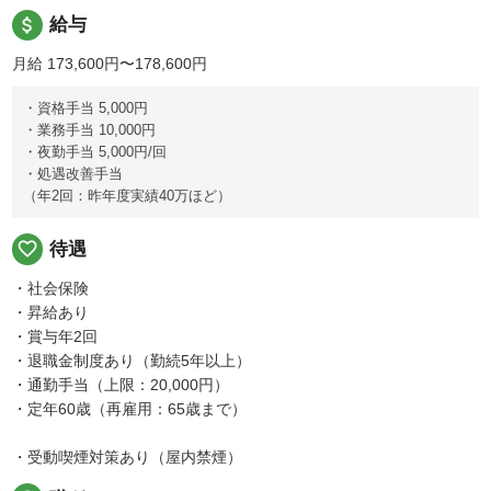
attach_money
給与
月給 173,600円〜178,600円
・資格手当 5,000円
・業務手当 10,000円
・夜勤手当 5,000円/回
・処遇改善手当
（年2回：昨年度実績40万ほど）
favorite_border
待遇
・社会保険
・昇給あり
・賞与年2回
・退職金制度あり（勤続5年以上）
・通勤手当（上限：20,000円）
・定年60歳（再雇用：65歳まで）
・受動喫煙対策あり（屋内禁煙）