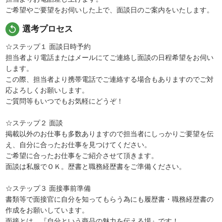
ご希望やご要望をお伺いした上で、面談日のご案内をいたします。
replay
選考プロセス
☆ステップ１ 面談日時予約
担当者より電話またはメールにてご連絡し面談の日程希望をお伺い
します。
この際、担当者より携帯電話でご連絡する場合もありますのでご対
応よろしくお願いします。
ご質問等もいつでもお気軽にどうぞ！
☆ステップ２ 面談
掲載以外のお仕事も多数ありますので担当者にしっかりご要望を伝
え、自分に合ったお仕事を見つけてください。
ご希望に合ったお仕事をご紹介させて頂きます。
面談は私服でＯＫ。歴書と職務経歴書をご準備ください。
☆ステップ３ 面接事前準備
書類等で面接官に自分を知ってもらう為にも履歴書・職務経歴書の
作成をお願いしています。
面接とは、『自分という商品の魅力を伝える場』です！