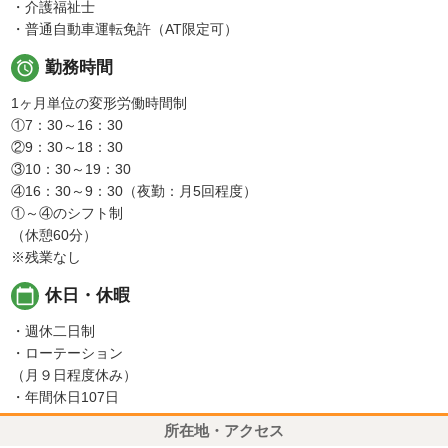
・介護福祉士
・普通自動車運転免許（AT限定可）

勤務時間
1ヶ月単位の変形労働時間制
①7：30～16：30
②9：30～18：30
③10：30～19：30
④16：30～9：30（夜勤：月5回程度）
①～④のシフト制
（休憩60分）
※残業なし
calendar_today
休日・休暇
・週休二日制
・ローテーション
（月９日程度休み）
・年間休日107日
所在地・アクセス