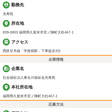
person_pin
勤務先
光寿苑
place
所在地
839-0803 福岡県久留米市宮ノ陣町大杜467-1

アクセス
西鉄甘木線「学校前駅」下車徒歩3分
企業情報
business
企業名
社会福祉法人東合川福祉会光寿苑
place
本社所在地
福岡県久留米市宮ノ陣町大杜467-1
応募方法