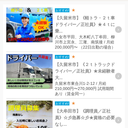
★
おすすめ!
【久留米市】《軽トラ・２ｔ車
ドライバー／正社員》★４ｔに
乗...
八女市平田、大木町八丁牟田、柳
川市上宮永、三潴、南筑後 / 月給
200,000円〜 （22日出勤の場合）
★
おすすめ!
【久留米市】《２ｔトラックド
ライバー／正社員》★未経験者
大...
久留米市東合川1-2-12 / 月給
210,000円〜270,000円 試用期間
あり（賃金同一）
★
おすすめ!
【大牟田市】《調理員／正社
員》☆彡急募☆彡★資格の必要
なし...