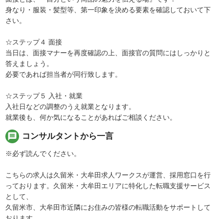
身なり・服装・髪型等、第一印象を決める要素を確認しておいて下
さい。
☆ステップ４ 面接
当日は、面接マナーを再度確認の上、面接官の質問にはしっかりと
答えましょう。
必要であれば担当者が同行致します。
☆ステップ５ 入社・就業
入社日などの調整のうえ就業となります。
就業後も、何か気になることがあればご相談ください。
message
コンサルタントから一言
※必ず読んでください。
こちらの求人は久留米・大牟田求人ワークスが運営、採用窓口を行
っております。久留米・大牟田エリアに特化した転職支援サービス
として、
久留米市、大牟田市近隣にお住みの皆様の転職活動をサポートして
おります。