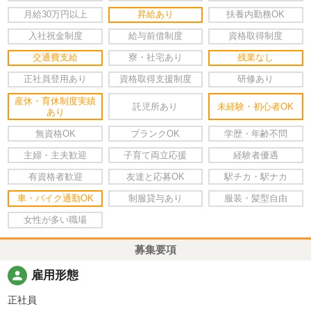
月給30万円以上
昇給あり
扶養内勤務OK
入社祝金制度
給与前借制度
資格取得制度
交通費支給
寮・社宅あり
残業なし
正社員登用あり
資格取得支援制度
研修あり
産休・育休制度実績
託児所あり
未経験・初心者OK
あり
無資格OK
ブランクOK
学歴・年齢不問
主婦・主夫歓迎
子育て両立応援
経験者優遇
有資格者歓迎
友達と応募OK
駅チカ・駅ナカ
車・バイク通勤OK
制服貸与あり
服装・髪型自由
女性が多い職場
募集要項
person
雇用形態
正社員