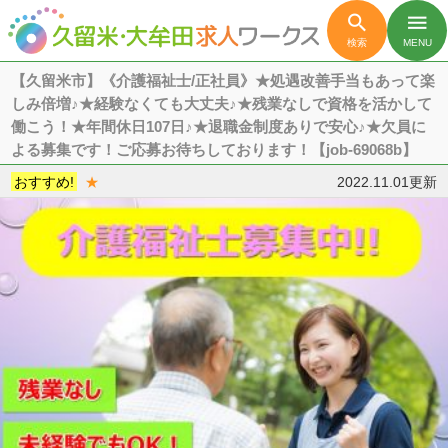

menu
検索
MENU
【久留米市】《介護福祉士/正社員》★処遇改善手当もあって楽
しみ倍増♪★経験なくても大丈夫♪★残業なしで資格を活かして
働こう！★年間休日107日♪★退職金制度ありで安心♪★欠員に
よる募集です！ご応募お待ちしております！【job-69068b】
おすすめ!
★
2022.11.01更新