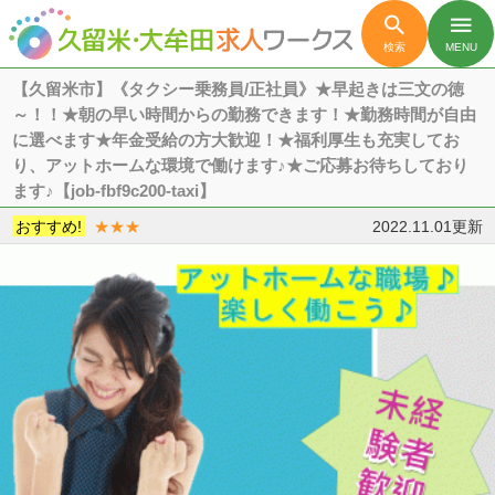

menu
検索
MENU
【久留米市】《タクシー乗務員/正社員》★早起きは三文の徳
～！！★朝の早い時間からの勤務できます！★勤務時間が自由
に選べます★年金受給の方大歓迎！★福利厚生も充実してお
り、アットホームな環境で働けます♪★ご応募お待ちしており
ます♪【job-fbf9c200-taxi】
おすすめ!
★★★
2022.11.01更新