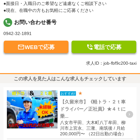
●面接日・入職日のご希望など遠慮なくご相談下さい
●現在、在職中の方もお気軽にご応募ください
local_phone
お問い合わせ番号
0942-32-1891


WEBで応募
電話で応募
求人ID：job-fbf9c200-taxi
この求人を見た人はこんな求人もチェックしています
★
おすすめ!
【久留米市】《軽トラ・２ｔ車
ドライバー／正社員》★４ｔに
乗...
八女市平田、大木町八丁牟田、柳
川市上宮永、三潴、南筑後 / 月給
200,000円〜 （22日出勤の場合）