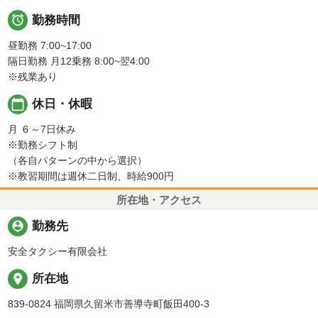

勤務時間
昼勤務 7:00~17:00
隔日勤務 月12乗務 8:00~翌4:00
※残業あり
calendar_today
休日・休暇
月 ６～7日休み
※勤務シフト制
（各自パターンの中から選択）
※教習期間は週休二日制、時給900円
所在地・アクセス
person_pin
勤務先
安全タクシー有限会社
place
所在地
839-0824 福岡県久留米市善導寺町飯田400-3