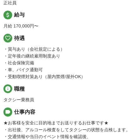
正社員
attach_money
給与
月給 170,000円〜
favorite_border
待遇
・賞与あり（会社規定による）
・定年後の継続雇用制度あり
・社会保険完備
・車、バイク通勤可
・受動喫煙対策あり（屋内禁煙/屋外OK）
info
職種
タクシー乗務員
label
仕事内容
★お客様を安全に目的地までお送りするお仕事です★
・出社後、アルコール検査をしてタクシーの状態を点検します。
・交通情報や当日のイベント情報を確認後、