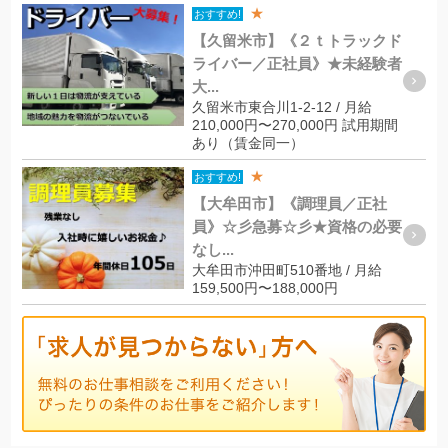
★
おすすめ!
【久留米市】《２ｔトラックド
ライバー／正社員》★未経験者
大...
久留米市東合川1-2-12 / 月給
210,000円〜270,000円 試用期間
あり（賃金同一）
★
おすすめ!
【大牟田市】《調理員／正社
員》☆彡急募☆彡★資格の必要
なし...
大牟田市沖田町510番地 / 月給
159,500円〜188,000円