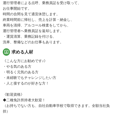
運行管理者による点呼、乗務員証を受け取って、
お仕事開始です。
時間の合間を見て適宜休憩します。
終業時間前に帰社し、売上を計算・納金し、
車両を清掃、アルコール検査をしてから、
運行管理者へ乗務員証を返却します。
・運賃清算、乗務記録を付ける、
洗車、整備などのお仕事もあります。
portrait
求める人材
《こんな方にお勧めです♪》
・やる気のある方
・明るく元気のある方
・未経験でもチャレンジしたい方
・人と接するのが好きな方！
《歓迎資格》
◆二種免許所持者大歓迎！
（お持ちでない方も、自社自動車学校で取得できます。全額当社負
担）