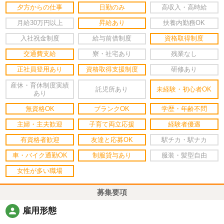
夕方からの仕事
日勤のみ
高収入・高時給
月給30万円以上
昇給あり
扶養内勤務OK
入社祝金制度
給与前借制度
資格取得制度
交通費支給
寮・社宅あり
残業なし
正社員登用あり
資格取得支援制度
研修あり
産休・育休制度実績
託児所あり
未経験・初心者OK
あり
無資格OK
ブランクOK
学歴・年齢不問
主婦・主夫歓迎
子育て両立応援
経験者優遇
有資格者歓迎
友達と応募OK
駅チカ・駅ナカ
車・バイク通勤OK
制服貸与あり
服装・髪型自由
女性が多い職場
募集要項
person
雇用形態