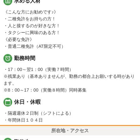
portrait
求める人材
《こんな方にお勧めです♪》
・二種免許をお持ちの方！
・人と接するのが好きな方！
・タクシーに興味のある方！
《必要な免許》
・普通二種免許（AT限定不可）

勤務時間
・17：00～翌1：00（実働７時間）
※残業あり（基本ありませんが、勤務の都合上お願いする時があり
ます。
※8：00～17：00（実働８時間）同時募集
calendar_today
休日・休暇
・隔週週休２日制（シフトによる）
・年間休日１０４日
所在地・アクセス