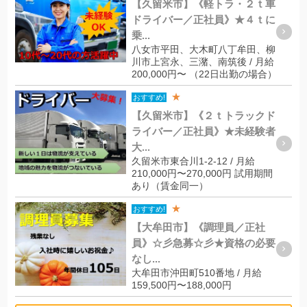
【久留米市】《軽トラ・２ｔ車
ドライバー／正社員》★４ｔに
乗...
八女市平田、大木町八丁牟田、柳
川市上宮永、三潴、南筑後 / 月給
200,000円〜 （22日出勤の場合）
★
おすすめ!
【久留米市】《２ｔトラックド
ライバー／正社員》★未経験者
大...
久留米市東合川1-2-12 / 月給
210,000円〜270,000円 試用期間
あり（賃金同一）
★
おすすめ!
【大牟田市】《調理員／正社
員》☆彡急募☆彡★資格の必要
なし...
大牟田市沖田町510番地 / 月給
159,500円〜188,000円