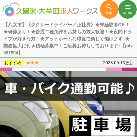

menu
検索
MENU
【八女市】《タクシードライバー／正社員》★未経験者OK！
★研修あり！★普通二種免許をお持ちの方大歓迎！★夜間ドラ
イブが好きな方！★アットホームな環境で楽しく働けます♪★
業務拡大に付き積極募集中！ご応募お待ちしております♪【job-
587894】
おすすめ!
★★★
2023.09.13更新