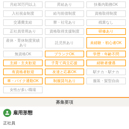
月給30万円以上
昇給あり
扶養内勤務OK
入社祝金制度
給与前借制度
資格取得制度
交通費支給
寮・社宅あり
残業なし
正社員登用あり
資格取得支援制度
研修あり
産休・育休制度実績
託児所あり
未経験・初心者OK
あり
無資格OK
ブランクOK
学歴・年齢不問
主婦・主夫歓迎
子育て両立応援
経験者優遇
有資格者歓迎
友達と応募OK
駅チカ・駅ナカ
車・バイク通勤OK
制服貸与あり
服装・髪型自由
女性が多い職場
募集要項
person
雇用形態
正社員