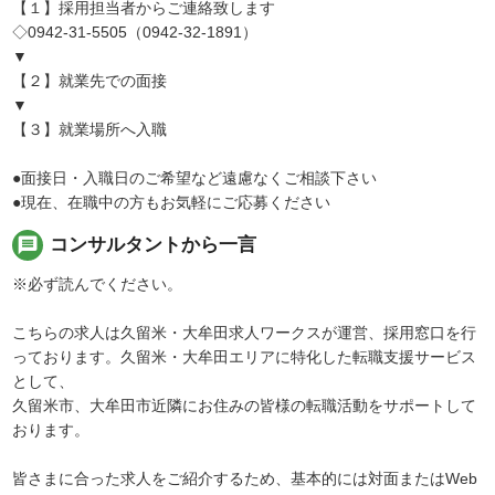
【１】採用担当者からご連絡致します
◇0942-31-5505（0942-32-1891）
▼
【２】就業先での面接
▼
【３】就業場所へ入職
●面接日・入職日のご希望など遠慮なくご相談下さい
●現在、在職中の方もお気軽にご応募ください
message
コンサルタントから一言
※必ず読んでください。
こちらの求人は久留米・大牟田求人ワークスが運営、採用窓口を行
っております。久留米・大牟田エリアに特化した転職支援サービス
として、
久留米市、大牟田市近隣にお住みの皆様の転職活動をサポートして
おります。
皆さまに合った求人をご紹介するため、基本的には対面またはWeb