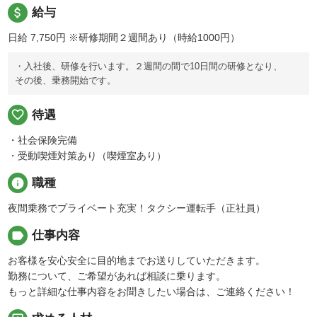
attach_money
給与
日給 7,750円
※研修期間２週間あり（時給1000円）
・入社後、研修を行います。２週間の間で10日間の研修となり、
その後、乗務開始です。
favorite_border
待遇
・社会保険完備
・受動喫煙対策あり（喫煙室あり）
info
職種
夜間乗務でプライベート充実！タクシー運転手（正社員）
label
仕事内容
お客様を安心安全に目的地までお送りしていただきます。
勤務について、ご希望があれば相談に乗ります。
もっと詳細な仕事内容をお聞きしたい場合は、ご連絡ください！