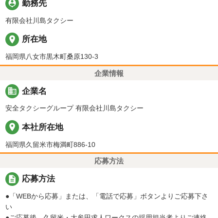
person_pin
勤務先
有限会社川島タクシー
place
所在地
福岡県八女市黒木町桑原130-3
企業情報
business
企業名
安全タクシーグループ 有限会社川島タクシー
place
本社所在地
福岡県久留米市梅満町886-10
応募方法
description
応募方法
●「WEBから応募」または、「電話で応募」ボタンよりご応募下さ
い
●ご応募後、久留米・大牟田求人ワークスの採用担当者よりご連絡