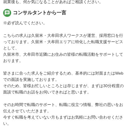
就業後も、何か気になることがあればご相談ください。
message
コンサルタントから一言
※必ず読んでください。
こちらの求人は久留米・大牟田求人ワークスが運営、採用窓口を行
っております。久留米・大牟田エリアに特化した転職支援サービス
として、
久留米市、大牟田市近隣にお住みの皆様の転職活動をサポートして
おります。
皆さまに合った求人をご紹介するため、基本的には対面またはWeb
での面談を実施しております。
そのため、皆様お忙しいところとは存じますが、まずは30分程度の
面談で転職のお話をお伺いできればと思います。
そのお時間で転職のサポート、転職に役立つ情報、弊社の思いをお
伝えさせていただきます。
今すぐ転職を考えていない方もまずはお気軽にお問い合わせくださ
い。