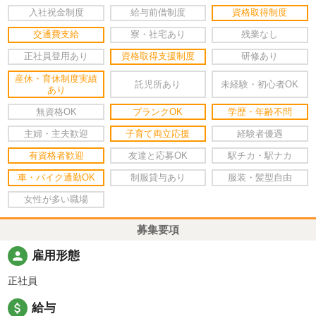
入社祝金制度
給与前借制度
資格取得制度
交通費支給
寮・社宅あり
残業なし
正社員登用あり
資格取得支援制度
研修あり
産休・育休制度実績
託児所あり
未経験・初心者OK
あり
無資格OK
ブランクOK
学歴・年齢不問
主婦・主夫歓迎
子育て両立応援
経験者優遇
有資格者歓迎
友達と応募OK
駅チカ・駅ナカ
車・バイク通勤OK
制服貸与あり
服装・髪型自由
女性が多い職場
募集要項
person
雇用形態
正社員
attach_money
給与