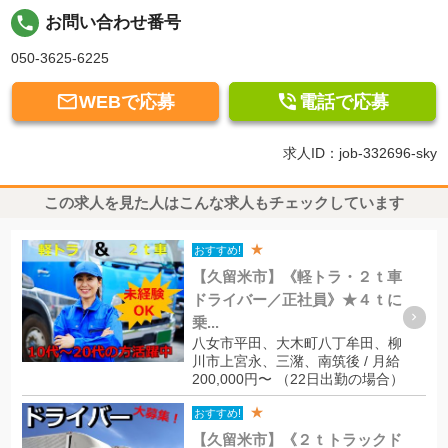
local_phone
お問い合わせ番号
050-3625-6225


WEBで応募
電話で応募
求人ID：job-332696-sky
この求人を見た人はこんな求人もチェックしています
★
おすすめ!
【久留米市】《軽トラ・２ｔ車
ドライバー／正社員》★４ｔに
乗...
八女市平田、大木町八丁牟田、柳
川市上宮永、三潴、南筑後 / 月給
200,000円〜 （22日出勤の場合）
★
おすすめ!
【久留米市】《２ｔトラックド