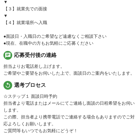
▼
【３】就業先での面接
▼
【４】就業場所へ入職
●面談日・入職日のご希望など遠慮なくご相談下さい
●現在、在職中の方もお気軽にご応募ください
chat
応募受付後の連絡
担当よりお電話差し上げます。
ご希望やご要望をお伺いした上で、面談日のご案内をいたします。
replay
選考プロセス
☆ステップ１ 面談日時予約
担当者より電話またはメールにてご連絡し面談の日程希望をお伺い
します。
この際、担当者より携帯電話でご連絡する場合もありますのでご対
応よろしくお願いします。
ご質問等もいつでもお気軽にどうぞ！