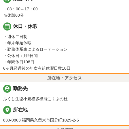
・08：00～17：00
※休憩60分
calendar_today
休日・休暇
・週休二日制
・年末年始休暇
・勤務体系表によるローテーション
・公休日：月9日間
・年間休日108日
6ヶ月経過後の年次有給休暇日数10日
所在地・アクセス
person_pin
勤務先
ふくし生協小規模多機能こくぶの杜
place
所在地
839-0863 福岡県久留米市国分町1029-2-5