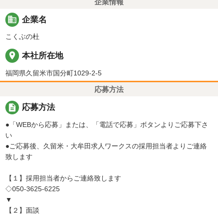
企業情報
business
企業名
こくぶの杜
place
本社所在地
福岡県久留米市国分町1029-2-5
応募方法
description
応募方法
●「WEBから応募」または、「電話で応募」ボタンよりご応募下さ
い
●ご応募後、久留米・大牟田求人ワークスの採用担当者よりご連絡
致します
【１】採用担当者からご連絡致します
◇050-3625-6225
▼
【２】面談