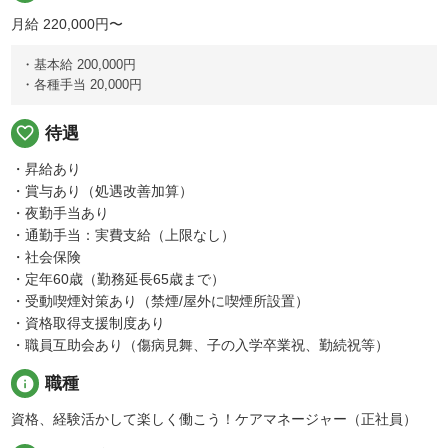
月給 220,000円〜
・基本給 200,000円
・各種手当 20,000円
favorite_border
待遇
・昇給あり
・賞与あり（処遇改善加算）
・夜勤手当あり
・通勤手当：実費支給（上限なし）
・社会保険
・定年60歳（勤務延長65歳まで）
・受動喫煙対策あり（禁煙/屋外に喫煙所設置）
・資格取得支援制度あり
・職員互助会あり（傷病見舞、子の入学卒業祝、勤続祝等）
info
職種
資格、経験活かして楽しく働こう！ケアマネージャー（正社員）