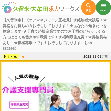

menu
検索
MENU
【久留米市】《ケアマネジャー／正社員》★経験者大歓迎！★
資格をお持ちの方お待ちしております！★あなたの働きたいを
歓迎します♪★子育て応援企業ですのでお子様のいらっしゃる
方にはとても働きやす環境です！★福利厚生充実！★昇給賞与
あり！★積極募集中です！お待ちしております♪【job-
332696】
おすすめ!
★
2022.11.01更新