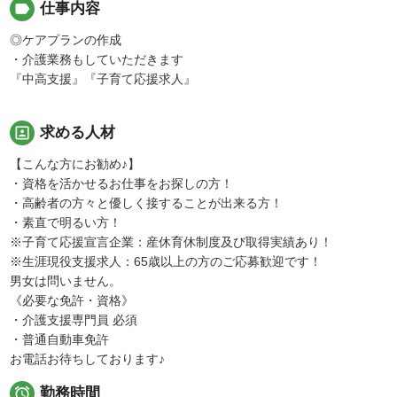
label
仕事内容
◎ケアプランの作成
・介護業務もしていただきます
『中高支援』『子育て応援求人』
portrait
求める人材
【こんな方にお勧め♪】
・資格を活かせるお仕事をお探しの方！
・高齢者の方々と優しく接することが出来る方！
・素直で明るい方！
※子育て応援宣言企業：産休育休制度及び取得実績あり！
※生涯現役支援求人：65歳以上の方のご応募歓迎です！
男女は問いません。
《必要な免許・資格》
・介護支援専門員 必須
・普通自動車免許
お電話お待ちしております♪

勤務時間