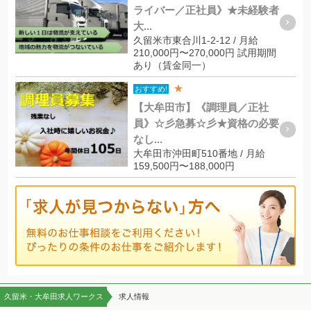
ライバー／正社員》★未経験者
大...
久留米市東合川1-2-12 / 月給
210,000円〜270,000円 試用期間
あり（賃金同一）
★
おすすめ!
【大牟田市】《調理員／正社
員》☆彡急募☆彡★資格の必要
なし...
大牟田市沖田町510番地 / 月給
159,500円〜188,000円
久留米・大牟田求人ワークス
求人情報