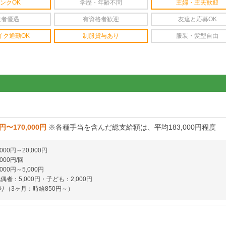
ンクOK
学歴・年齢不問
主婦・主夫歓迎
験者優遇
有資格者歓迎
友達と応募OK
イク通勤OK
制服貸与あり
服装・髪型自由
0円〜170,000円
※各種手当を含んだ総支給額は、平均183,000円程度
000円～20,000円
000円/回
000円～5,000円
偶者：5,000円・子ども：2,000円
り（3ヶ月：時給850円～）