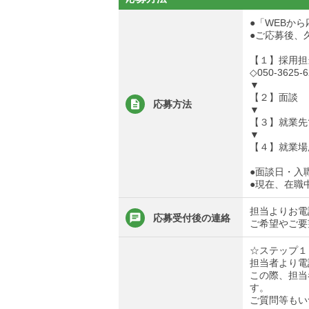
●「WEBか
●ご応募後、
【１】採用担
◇050-3625-6
▼
【２】面談
応募方法
▼
【３】就業先
▼
【４】就業場
●面談日・入
●現在、在職
担当よりお電
応募受付後の連絡
ご希望やご要
☆ステップ１
担当者より電
この際、担当
す。
ご質問等もい