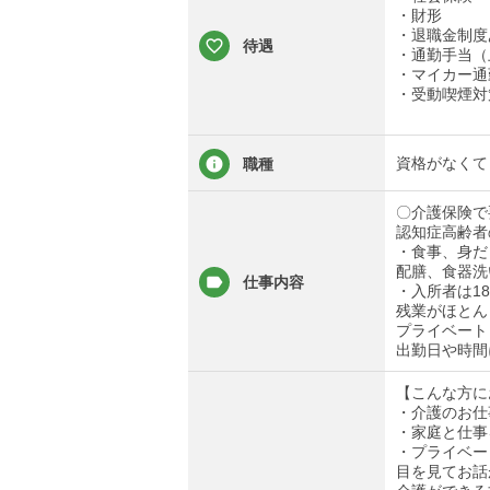
・財形
・退職金制度
待遇
・通勤手当（上
・マイカー通
・受動喫煙対
資格がなくて
職種
〇介護保険で
認知症高齢者
・食事、身だ
配膳、食器洗
仕事内容
・入所者は1
残業がほとん
プライベート
出勤日や時間
【こんな方に
・介護のお仕
・家庭と仕事
・プライベー
目を見てお話