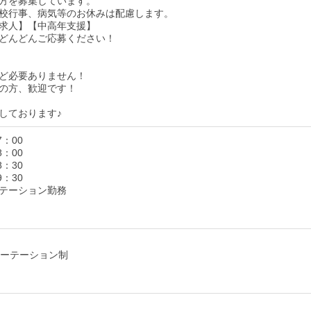
方を募集しています。
校行事、病気等のお休みは配慮します。
求人】【中高年支援】
どんどんご応募ください！
ど必要ありません！
の方、歓迎です！
しております♪
7：00
8：00
8：30
9：30
テーション勤務
ローテーション制