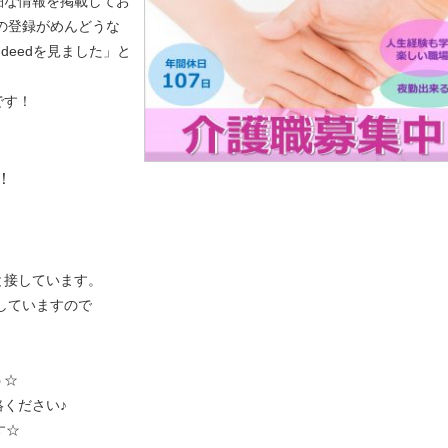
細な情報を掲載してお
の登録がめんどうな
indeedを見ました」と
です！
！
と接しています。
していますので
う☆
ください♪
す☆