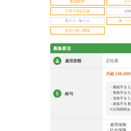
無資格OK
ブラ
子育て両立応援
経
駅チカ・駅ナカ
車・バ
女性が多い職場
募集要項
正社員
雇用形態
月給 146,00
・職能手当 1,
・夜勤手当 5,
給与
・資格手当 1,
・家族手当 配
※試用期間あ
・雇用保険
・社会保険