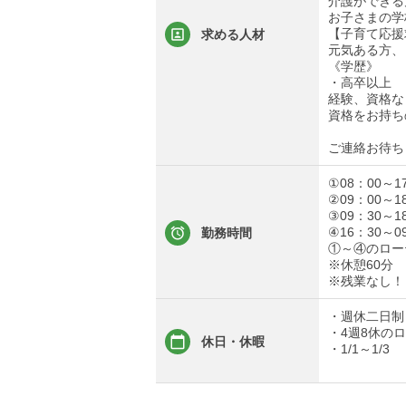
介護ができる
お子さまの学
【子育て応援
求める人材
元気ある方、
《学歴》
・高卒以上
経験、資格な
資格をお持ち
ご連絡お待ち
①08：00～1
②09：00～1
③09：30～1
④16：30～0
勤務時間
①～④のロー
※休憩60分
※残業なし！
・週休二日制
・4週8休の
休日・休暇
・1/1～1/3