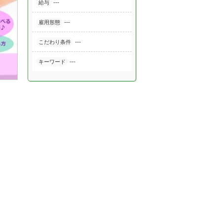
---
給与
---
雇用形態
---
こだわり条件
---
キーワード