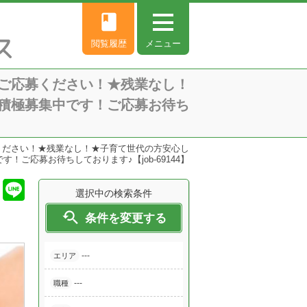
book
閲覧履歴
メニュー
ご応募ください！★残業なし！
積極募集中です！ご応募お待ち
ください！★残業なし！★子育て世代の方安心し
ご応募お待ちしております♪【job-69144】
選択中の検索条件

条件を変更する
---
エリア
---
職種