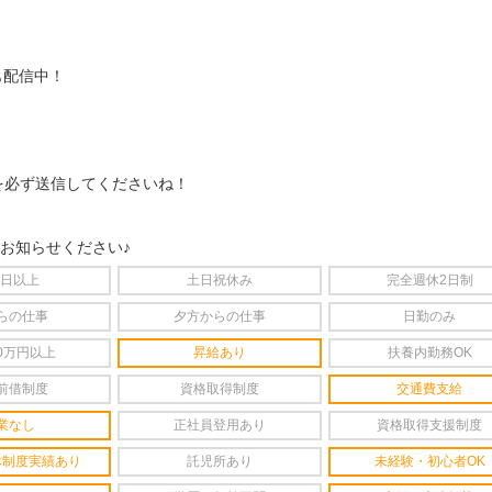
も配信中！
を必ず送信してくださいね！
をお知らせください♪
4日以上
土日祝休み
完全週休2日制
らの仕事
夕方からの仕事
日勤のみ
0万円以上
昇給あり
扶養内勤務OK
前借制度
資格取得制度
交通費支給
業なし
正社員登用あり
資格取得支援制度
休制度実績あり
託児所あり
未経験・初心者OK