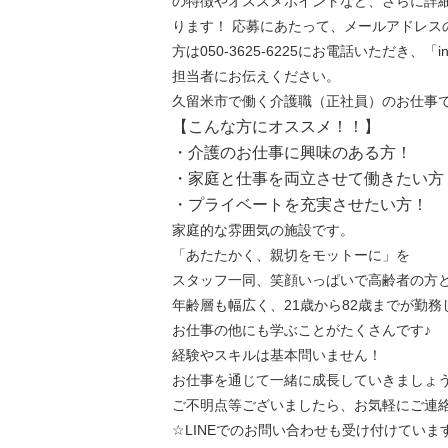
の特徴やオススメポイントなど、さらに詳
ります！ 応募にあたって、メールアドレス
方は050-3625-6225にお電話いただき、「
担当者にお伝えください。
久留米市で働く介護職（正社員）のお仕事
【こんな方にオススメ！！】
・介護のお仕事に興味のある方！
・家庭と仕事を両立させて働きたい方
・プライベートを充実させたい方！
家庭的な雰囲気の施設です。
「あたたかく、親切をモットーに」を
スタッフ一同、笑顔いっぱいで高齢者の方
年齢層も幅広く、21歳から82歳までが勤務
お仕事の他にも学ぶことがたくさんです♪
経験やスキルは基本問いません！
お仕事を通じて一緒に成長していきましょ
ご不明点等ございましたら、お気軽にご連絡
☆LINEでのお問い合わせも受け付けていま