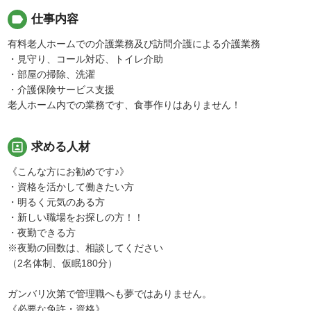
label
仕事内容
有料老人ホームでの介護業務及び訪問介護による介護業務
・見守り、コール対応、トイレ介助
・部屋の掃除、洗濯
・介護保険サービス支援
老人ホーム内での業務です、食事作りはありません！
portrait
求める人材
《こんな方にお勧めです♪》
・資格を活かして働きたい方
・明るく元気のある方
・新しい職場をお探しの方！！
・夜勤できる方
※夜勤の回数は、相談してください
（2名体制、仮眠180分）
ガンバリ次第で管理職へも夢ではありません。
《必要な免許・資格》