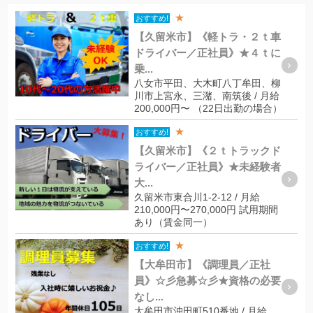
★
おすすめ!
【久留米市】《軽トラ・２ｔ車
ドライバー／正社員》★４ｔに
乗...
八女市平田、大木町八丁牟田、柳
川市上宮永、三潴、南筑後 / 月給
200,000円〜 （22日出勤の場合）
★
おすすめ!
【久留米市】《２ｔトラックド
ライバー／正社員》★未経験者
大...
久留米市東合川1-2-12 / 月給
210,000円〜270,000円 試用期間
あり（賃金同一）
★
おすすめ!
【大牟田市】《調理員／正社
員》☆彡急募☆彡★資格の必要
なし...
大牟田市沖田町510番地 / 月給