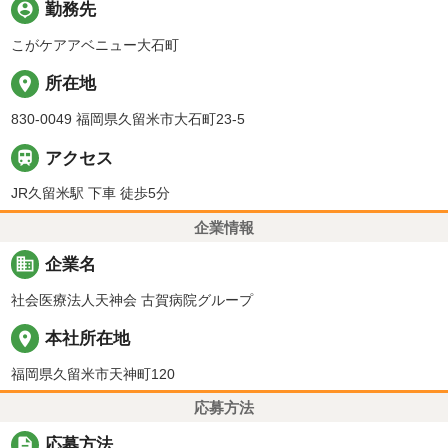
person_pin
勤務先
こがケアアベニュー大石町
place
所在地
830-0049 福岡県久留米市大石町23-5

アクセス
JR久留米駅 下車 徒歩5分
企業情報
business
企業名
社会医療法人天神会 古賀病院グループ
place
本社所在地
福岡県久留米市天神町120
応募方法
description
応募方法