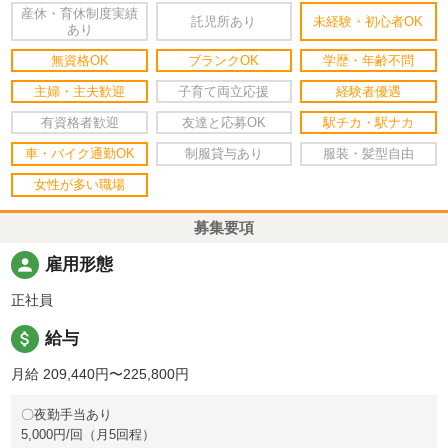
産休・育休制度実績
託児所あり
未経験・初心者OK
あり
無資格OK
ブランクOK
学歴・年齢不問
主婦・主夫歓迎
子育て両立応援
経験者優遇
有資格者歓迎
友達と応募OK
駅チカ・駅ナカ
車・バイク通勤OK
制服貸与あり
服装・髪型自由
女性が多い職場
募集要項
person
雇用形態
正社員
attach_money
給与
月給 209,440円〜225,800円
〇夜勤手当あり
5,000円/回（月5回程）