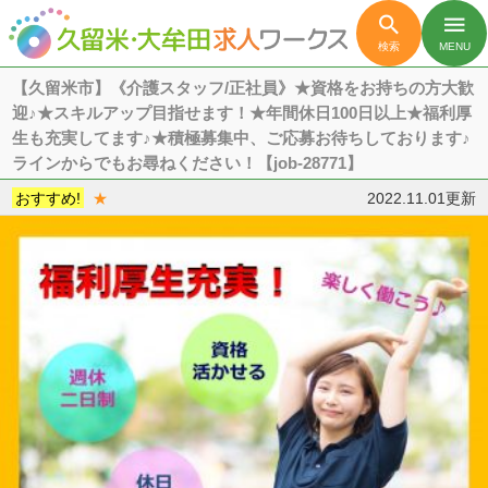

menu
検索
MENU
【久留米市】《介護スタッフ/正社員》★資格をお持ちの方大歓
迎♪★スキルアップ目指せます！★年間休日100日以上★福利厚
生も充実してます♪★積極募集中、ご応募お待ちしております♪
ラインからでもお尋ねください！【job-28771】
おすすめ!
★
2022.11.01更新