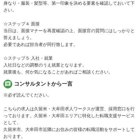
身なり・服装・髪型等、第一印象を決める要素を確認しておいて下
さい。
☆ステップ４ 面接
当日は、面接マナーを再度確認の上、面接官の質問にはしっかりと
答えましょう。
必要であれば担当者が同行致します。
☆ステップ５ 入社・就業
入社日などの調整のうえ就業となります。
就業後も、何か気になることがあればご相談ください。
message
コンサルタントから一言
※必ず読んでください。
こちらの求人は久留米・大牟田求人ワークスが運営、採用窓口を行
っております。久留米・大牟田エリアに特化した転職支援サービス
として、
久留米市、大牟田市近隣にお住みの皆様の転職活動をサポートして
おります。