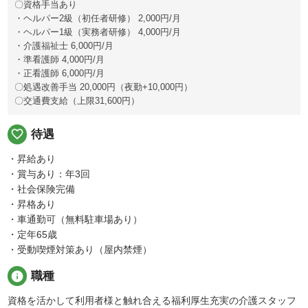
〇資格手当あり
・ヘルパー2級（初任者研修） 2,000円/月
・ヘルパー1級（実務者研修） 4,000円/月
・介護福祉士 6,000円/月
・準看護師 4,000円/月
・正看護師 6,000円/月
〇処遇改善手当 20,000円（夜勤+10,000円）
〇交通費支給（上限31,600円）
favorite_border
待遇
・昇給あり
・賞与あり：年3回
・社会保険完備
・昇格あり
・車通勤可（無料駐車場あり）
・定年65歳
・受動喫煙対策あり（屋内禁煙）
info
職種
資格を活かして利用者様と触れ合える福利厚生充実の介護スタッフ