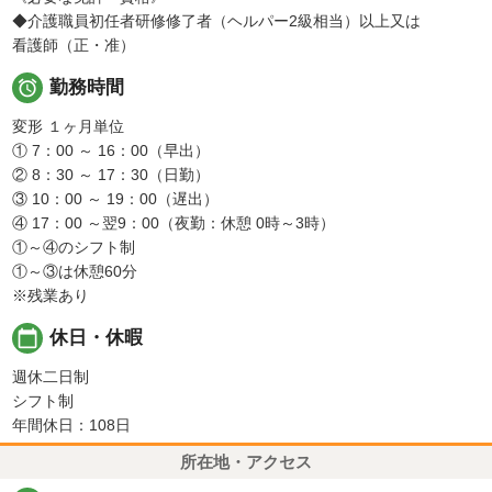
◆介護職員初任者研修修了者（ヘルパー2級相当）以上又は
看護師（正・准）

勤務時間
変形 １ヶ月単位
① 7：00 ～ 16：00（早出）
② 8：30 ～ 17：30（日勤）
③ 10：00 ～ 19：00（遅出）
④ 17：00 ～翌9：00（夜勤：休憩 0時～3時）
①～④のシフト制
①～③は休憩60分
※残業あり
calendar_today
休日・休暇
週休二日制
シフト制
年間休日：108日
所在地・アクセス