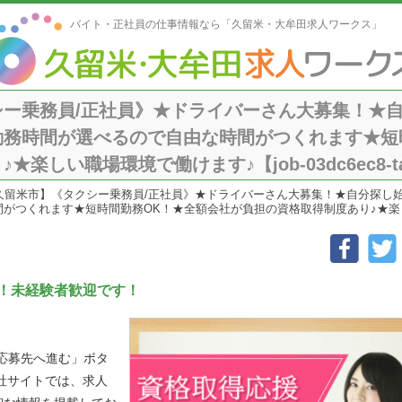
バイト・正社員の仕事情報なら「久留米・大牟田求人ワークス」
シー乗務員/正社員》★ドライバーさん大募集！★
勤務時間が選べるので自由な時間がつくれます★短
楽しい職場環境で働けます♪【job-03dc6ec8-ta
久留米市】《タクシー乗務員/正社員》★ドライバーさん大募集！★自分探し
つくれます★短時間勤務OK！★全額会社が負担の資格取得制度あり♪★楽しい職場環境
！未経験者歓迎です！
「応募先へ進む」ボタ
社サイトでは、求人