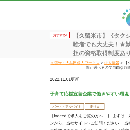
【久留米市】《タク
おすすめ!
験者でも大丈夫！★
担の資格取得制度あり♪★
久留米・大牟田求人ワークス
>
求人情報
>
【
間が選べるので自由な時間が
2022.11.01更新
子育て応援宣言企業で働きやすい環境
パート・アルバイト
正社員
【indeedで求人をご覧の方へ！】 まずは
ンから、当社サイトへご訪問ください！ 当