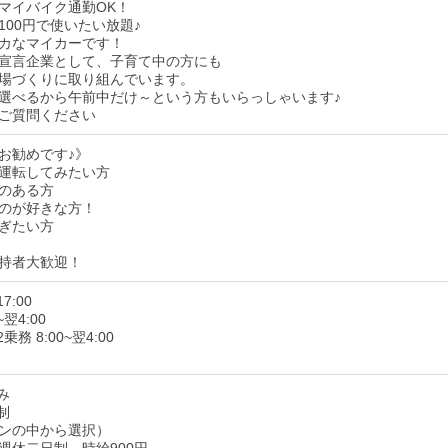
マイバイク通勤OK！
100円で使いたい放題♪
カなマイカーです！
宣言企業として、子育て中の方にも
場づくりに取り組んでいます。
選べるから午前中だけ～という方もいらっしゃいます♪
ご質問ください
お勧めです♪》
運転してみたい方
のある方
のが好きな方！
ぎたい方
持者大歓迎！
7:00
~翌4:00
務 8:00~翌4:00
み
制
ンの中から選択）