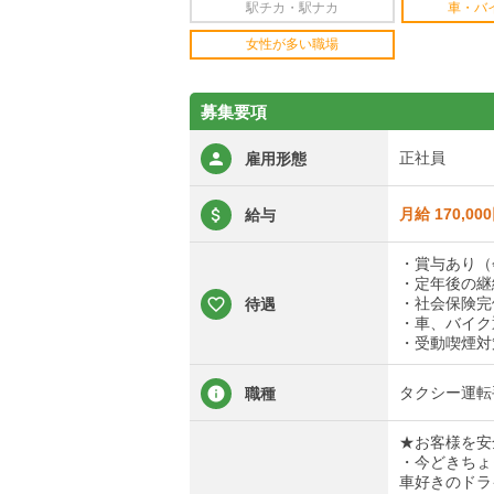
駅チカ・駅ナカ
車・バ
女性が多い職場
募集要項
正社員
雇用形態
月給 170,00
給与
・賞与あり（
・定年後の継
・社会保険完
待遇
・車、バイク
・受動喫煙対
タクシー運転
職種
★お客様を安
・今どきちょ
車好きのドラ