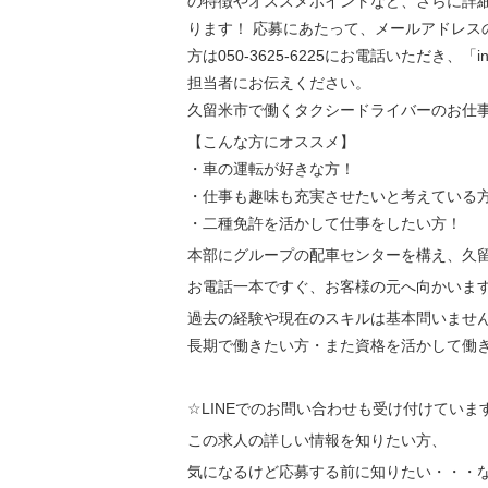
の特徴やオススメポイントなど、さらに詳
ります！ 応募にあたって、メールアドレス
方は050-3625-6225にお電話いただき、「
担当者にお伝えください。
久留米市で働くタクシードライバーのお仕
【こんな方にオススメ】
・車の運転が好きな方！
・仕事も趣味も充実させたいと考えている
・二種免許を活かして仕事をしたい方！
本部にグループの配車センターを構え、久
お電話一本ですぐ、お客様の元へ向かいま
過去の経験や現在のスキルは基本問いませ
長期で働きたい方・また資格を活かして働
☆LINEでのお問い合わせも受け付けていま
この求人の詳しい情報を知りたい方、
気になるけど応募する前に知りたい・・・な