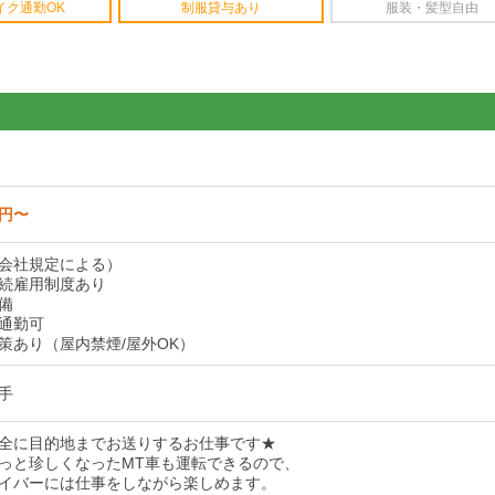
イク通勤OK
制服貸与あり
服装・髪型自由
0円〜
会社規定による）
続雇用制度あり
備
通勤可
策あり（屋内禁煙/屋外OK）
手
全に目的地までお送りするお仕事です★
っと珍しくなったMT車も運転できるので、
イバーには仕事をしながら楽しめます。