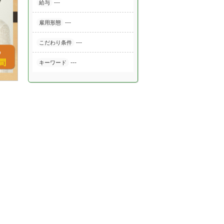
---
給与
---
雇用形態
---
こだわり条件
---
キーワード