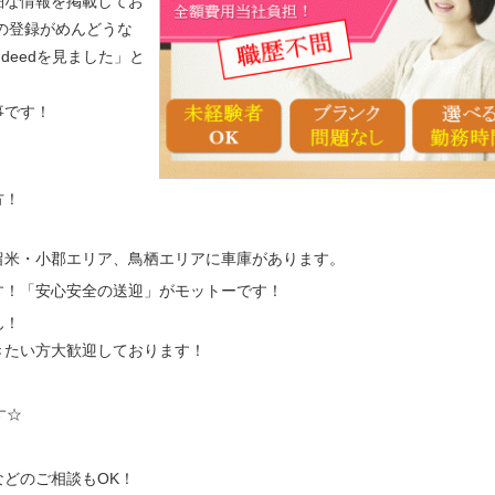
細な情報を掲載してお
の登録がめんどうな
indeedを見ました」と
事です！
方！
留米・小郡エリア、鳥栖エリアに車庫があります。
す！「安心安全の送迎」がモットーです！
ん！
きたい方大歓迎しております！
す☆
どのご相談もOK！