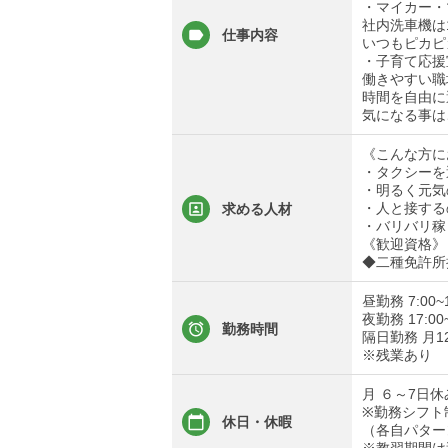
・マイカー・
社内洗車機は
仕事内容
いつもピカピ
・子育て応援
働きやすい職
時間を自由に
気になる事は
《こんな方に
・タクシーを
・明るく元気
・人と接する
求める人材
・バリバリ稼
《歓迎資格》
◆二種免許所
昼勤務 7:00~1
夜勤務 17:00
勤務時間
隔日勤務 月12乗
※残業あり
月 ６～7日休
※勤務シフト
休日・休暇
（各自パター