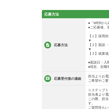
応募方法
●「WEBか
●ご応募後、
【１】採用担
▼
【２】面談 
応募方法
▼
【３】就業場
●面談日・入
●現在、在職
担当よりお電
応募受付後の連絡
ご希望やご要
☆ステップ１
担当者より電
この際、担当
す。
ご質問等もい