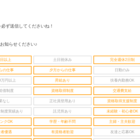
を必ず送信してくださいね！
をお知らせください♪
4日以上
土日祝休み
完全週休2日制
らの仕事
夕方からの仕事
日勤のみ
0万円以上
昇給あり
扶養内勤務OK
前借制度
資格取得制度
交通費支給
業なし
正社員登用あり
資格取得支援制度
休制度実績あり
託児所あり
未経験・初心者OK
ンクOK
学歴・年齢不問
主婦・主夫歓迎
験者優遇
有資格者歓迎
友達と応募OK