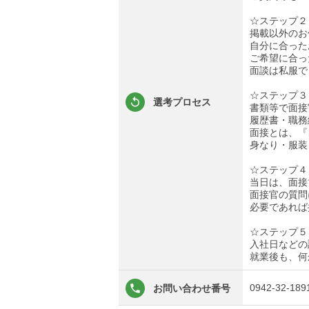
☆ステップ２
掲載以外のお
自分に合った
ご希望に合っ
面談は私服で
☆ステップ３
選考プロセス
書類等で面接
履歴書・職務
面接とは、『
身なり・服装
☆ステップ４
当日は、面接
面接官の質問
必要であれば
☆ステップ５
入社日などの
就業後も、何
0942-32-189
お問い合わせ番号