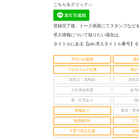
こちらをクリック↓↓
登録完了後、トーク画面にてスタンプなど
求人情報について知りたい場合は、
タイトルにある【job-求人タイトル番号】
平日のみ勤務
週
フルタイムの仕事
朝か
高収入・高時給
月給3
入社祝金制度
給与
寮・社宅あり
残
研修あり
産休・育
無資格OK
ブラ
子育て両立応援
経