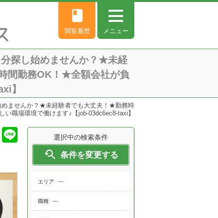
book
閲覧履歴
メニュー
自分探し始めませんか？★未経
時間勤務OK！★全額会社が負
xi】
始めませんか？★未経験者でも大丈夫！★勤務時
で働けます♪【job-03dc6ec8-taxi】
選択中の検索条件

条件を変更する
---
エリア
---
職種