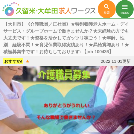

menu
検索
MENU
【大川市】《介護職員／正社員》★特別養護老人ホーム・デイ
サービス・グループホームで働きませんか？★未経験の方でも
大丈夫です！★資格を活かしてガッツリ稼ごう！★年齢、性
別、経験不問！★育児休業取得実績あり！★昇給賞与あり！★
積極募集中です！お待ちしております♪【job-100436】
おすすめ!
★
2022.11.01更新