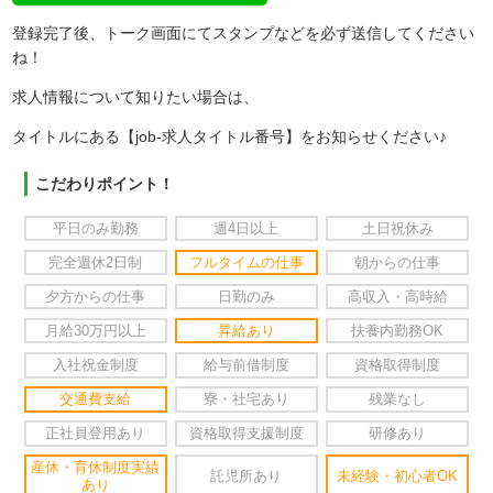
登録完了後、トーク画面にてスタンプなどを必ず送信してください
ね！
求人情報について知りたい場合は、
タイトルにある【job-求人タイトル番号】をお知らせください♪
こだわりポイント！
平日のみ勤務
週4日以上
土日祝休み
完全週休2日制
フルタイムの仕事
朝からの仕事
夕方からの仕事
日勤のみ
高収入・高時給
月給30万円以上
昇給あり
扶養内勤務OK
入社祝金制度
給与前借制度
資格取得制度
交通費支給
寮・社宅あり
残業なし
正社員登用あり
資格取得支援制度
研修あり
産休・育休制度実績
託児所あり
未経験・初心者OK
あり