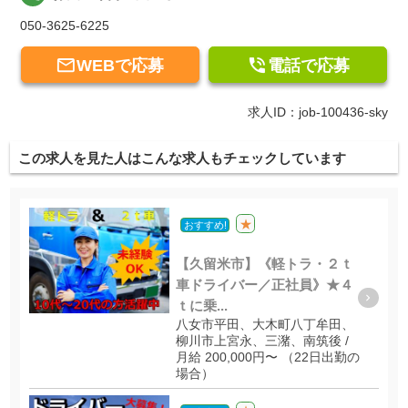
050-3625-6225


WEBで応募
電話で応募
求人ID：job-100436-sky
この求人を見た人はこんな求人もチェックしています
★
おすすめ!
【久留米市】《軽トラ・２ｔ
車ドライバー／正社員》★４
ｔに乗...
八女市平田、大木町八丁牟田、
柳川市上宮永、三潴、南筑後 /
月給 200,000円〜 （22日出勤の
場合）