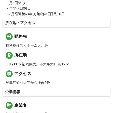
・月8回休み
・年間休日96日
6ヶ月経過後の年次有給休暇日数10日
所在地・アクセス
person_pin
勤務先
特別養護老人ホーム大川荘
place
所在地
831-0045 福岡県大川市大字大野島857-1

アクセス
早津江橋バス停から徒歩2分
企業情報
business
企業名