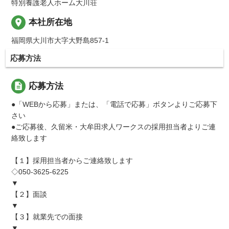
特別養護老人ホーム大川荘
place
本社所在地
福岡県大川市大字大野島857-1
応募方法
description
応募方法
●「WEBから応募」または、「電話で応募」ボタンよりご応募下
さい
●ご応募後、久留米・大牟田求人ワークスの採用担当者よりご連
絡致します
【１】採用担当者からご連絡致します
◇050-3625-6225
▼
【２】面談
▼
【３】就業先での面接
▼