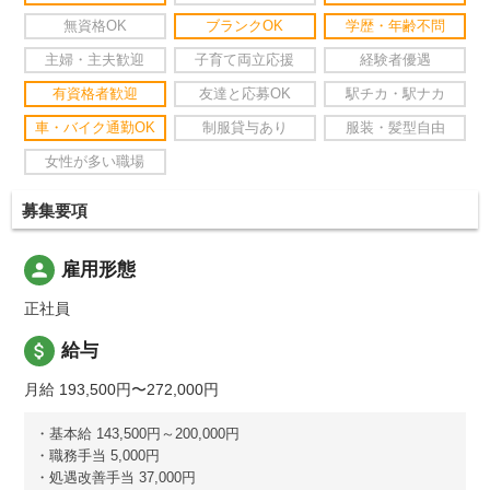
無資格OK
ブランクOK
学歴・年齢不問
主婦・主夫歓迎
子育て両立応援
経験者優遇
有資格者歓迎
友達と応募OK
駅チカ・駅ナカ
車・バイク通勤OK
制服貸与あり
服装・髪型自由
女性が多い職場
募集要項
person
雇用形態
正社員
attach_money
給与
月給 193,500円〜272,000円
・基本給 143,500円～200,000円
・職務手当 5,000円
・処遇改善手当 37,000円