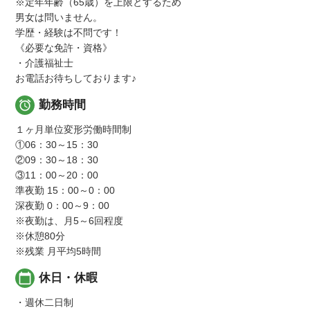
※定年年齢（65歳）を上限とするため
男女は問いません。
学歴・経験は不問です！
《必要な免許・資格》
・介護福祉士
お電話お待ちしております♪

勤務時間
１ヶ月単位変形労働時間制
①06：30～15：30
②09：30～18：30
③11：00～20：00
準夜勤 15：00～0：00
深夜勤 0：00～9：00
※夜勤は、月5～6回程度
※休憩80分
※残業 月平均5時間
calendar_today
休日・休暇
・週休二日制