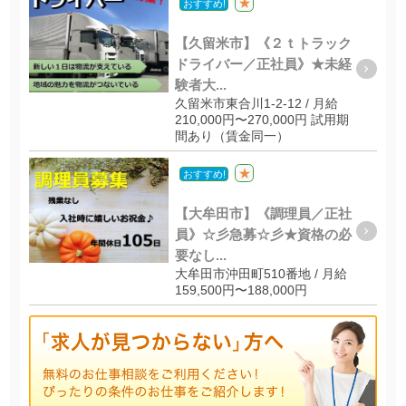
★
おすすめ!
【久留米市】《２ｔトラック
ドライバー／正社員》★未経
験者大...
久留米市東合川1-2-12 / 月給
210,000円〜270,000円 試用期
間あり（賃金同一）
★
おすすめ!
【大牟田市】《調理員／正社
員》☆彡急募☆彡★資格の必
要なし...
大牟田市沖田町510番地 / 月給
159,500円〜188,000円