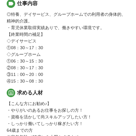
label
仕事内容
◎特養、デイサービス、グループホームでの利用者の身体的、
精神的介護。
・育児休業取得実績ありで、働きやすい環境です。
【終業時間の補足】
◇デイサービス
①08：30～17：30
◇グループホーム
①06：30～15：30
②08：30～17：30
③11：00～20：00
④15：30～08：30
portrait
求める人材
【こんな方にお勧め♪】
・やりがいのあるお仕事をお探しの方！
・資格を活かして尚スキルアップしたい方！
・しっかり働いてしっかり稼ぎたい方！
64歳までの方