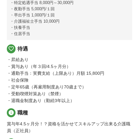
・特定処遇手当 8,000円～30,000円
・夜勤手当 5,000円/１回
・早出手当 1,000円/１回
・介護福祉士手当 10,000円
・扶養手当
・住居手当
favorite_border
待遇
・昇給あり
・賞与あり（年３回/4.5ヶ月分）
・通勤手当：実費支給（上限あり）月額 15,800円
・社会保険
・定年65歳（再雇用制度あり70歳まで）
・受動喫煙対策あり（禁煙）
・退職金制度あり（勤続3年以上）
info
職種
賞与年4.5ヶ月分！？資格を活かせてスキルアップ出来る介護職
員（正社員）