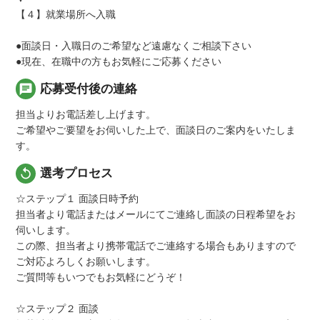
【４】就業場所へ入職
●面談日・入職日のご希望など遠慮なくご相談下さい
●現在、在職中の方もお気軽にご応募ください
chat
応募受付後の連絡
担当よりお電話差し上げます。
ご希望やご要望をお伺いした上で、面談日のご案内をいたしま
す。
replay
選考プロセス
☆ステップ１ 面談日時予約
担当者より電話またはメールにてご連絡し面談の日程希望をお
伺いします。
この際、担当者より携帯電話でご連絡する場合もありますので
ご対応よろしくお願いします。
ご質問等もいつでもお気軽にどうぞ！
☆ステップ２ 面談