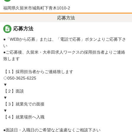
福岡県久留米市城島町下青木1010-2
応募方法
description
応募方法
●「WEBから応募」または、「電話で応募」ボタンよりご応募下さ
い
●ご応募後、久留米・大牟田求人ワークスの採用担当者よりご連絡
致します
【１】採用担当者からご連絡致します
◇050-3625-6225
▼
【２】面談
▼
【３】就業先での面接
▼
【４】就業場所へ入職
●面談日・入職日のご希望など遠慮なくご相談下さい