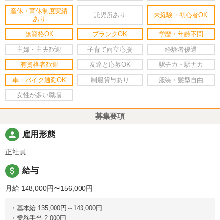
産休・育休制度実績
託児所あり
未経験・初心者OK
あり
無資格OK
ブランクOK
学歴・年齢不問
主婦・主夫歓迎
子育て両立応援
経験者優遇
有資格者歓迎
友達と応募OK
駅チカ・駅ナカ
車・バイク通勤OK
制服貸与あり
服装・髪型自由
女性が多い職場
募集要項
person
雇用形態
正社員
attach_money
給与
月給 148,000円〜156,000円
・基本給 135,000円～143,000円
・業務手当 2,000円