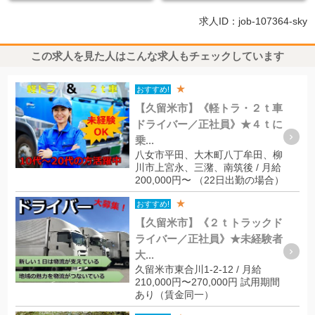
求人ID：job-107364-sky
この求人を見た人はこんな求人もチェックしています
★
おすすめ!
【久留米市】《軽トラ・２ｔ車
ドライバー／正社員》★４ｔに
乗...
八女市平田、大木町八丁牟田、柳
川市上宮永、三潴、南筑後 / 月給
200,000円〜 （22日出勤の場合）
★
おすすめ!
【久留米市】《２ｔトラックド
ライバー／正社員》★未経験者
大...
久留米市東合川1-2-12 / 月給
210,000円〜270,000円 試用期間
あり（賃金同一）