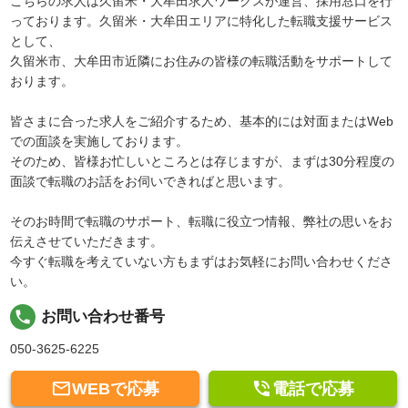
こちらの求人は久留米・大牟田求人ワークスが運営、採用窓口を行
っております。久留米・大牟田エリアに特化した転職支援サービス
として、
久留米市、大牟田市近隣にお住みの皆様の転職活動をサポートして
おります。
皆さまに合った求人をご紹介するため、基本的には対面またはWeb
での面談を実施しております。
そのため、皆様お忙しいところとは存じますが、まずは30分程度の
面談で転職のお話をお伺いできればと思います。
そのお時間で転職のサポート、転職に役立つ情報、弊社の思いをお
伝えさせていただきます。
今すぐ転職を考えていない方もまずはお気軽にお問い合わせくださ
い。
local_phone
お問い合わせ番号
050-3625-6225


WEBで応募
電話で応募