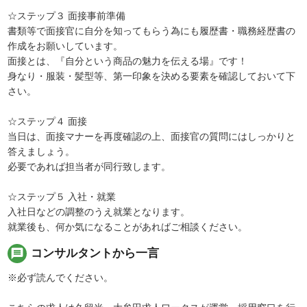
☆ステップ３ 面接事前準備
書類等で面接官に自分を知ってもらう為にも履歴書・職務経歴書の
作成をお願いしています。
面接とは、『自分という商品の魅力を伝える場』です！
身なり・服装・髪型等、第一印象を決める要素を確認しておいて下
さい。
☆ステップ４ 面接
当日は、面接マナーを再度確認の上、面接官の質問にはしっかりと
答えましょう。
必要であれば担当者が同行致します。
☆ステップ５ 入社・就業
入社日などの調整のうえ就業となります。
就業後も、何か気になることがあればご相談ください。
message
コンサルタントから一言
※必ず読んでください。