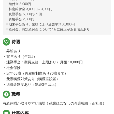
・給付金 8,000円
・特定給付金 3,000円～3,000円
・夜勤手当 5,000円/１回
・資格手当 2,000円
※期末手当あり、業績により過去平均50,000円
※給付金、特定給付金について4月に改正がある場合あり
favorite_border
待遇
・昇給あり
・賞与あり（年2回）
・通勤手当：実費支給（上限あり）月額 10,000円
・社会保険
・定年65歳（再雇用制度あり70歳まで）
・受動喫煙対策あり（喫煙室設置）
・退職金制度あり（勤続3年以上）
info
職種
有給休暇が取りやすい職場！残業ほぼなしの介護職員（正社員）
label
仕事内容