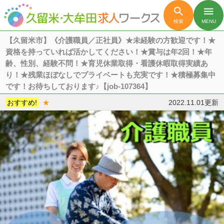

menu
検索
MENU
【久留米市】《介護職員／正社員》★未経験の方歓迎です！★
資格を持っていれば活かしてください！★賞与は年2回！★年
齢、性別、経験不問！★育児休業取得・看護休暇取得実績あ
り！★残業ほぼなしでプライベートも充実です！★積極募集中
です！お待ちしております♪【job-107364】
おすすめ!
★
2022.11.01更新