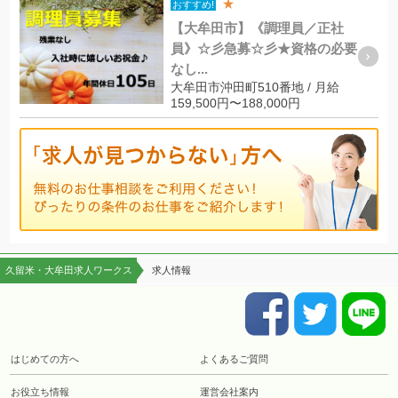
★
おすすめ!
【大牟田市】《調理員／正社
員》☆彡急募☆彡★資格の必要
なし...
大牟田市沖田町510番地 / 月給
159,500円〜188,000円
久留米・大牟田求人ワークス
求人情報
はじめての方へ
よくあるご質問
お役立ち情報
運営会社案内