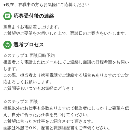
●現在、在職中の方もお気軽にご応募ください
chat
応募受付後の連絡
担当よりお電話差し上げます。
ご希望やご要望をお伺いした上で、面談日のご案内をいたします。
replay
選考プロセス
☆ステップ１ 面談日時予約
担当者より電話またはメールにてご連絡し面談の日程希望をお伺い
します。
この際、担当者より携帯電話でご連絡する場合もありますのでご対
応よろしくお願いします。
ご質問等もいつでもお気軽にどうぞ！
☆ステップ２ 面談
掲載以外のお仕事も多数ありますので担当者にしっかりご要望を伝
え、自分に合ったお仕事を見つけてください。
ご希望に合ったお仕事をご紹介させて頂きます。
面談は私服でＯＫ。歴書と職務経歴書をご準備ください。