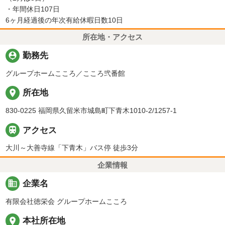
・年間休日107日
6ヶ月経過後の年次有給休暇日数10日
所在地・アクセス
person_pin
勤務先
グループホームこころ／こころ弐番館
place
所在地
830-0225 福岡県久留米市城島町下青木1010-2/1257-1

アクセス
大川～大善寺線「下青木」バス停 徒歩3分
企業情報
business
企業名
有限会社徳栄会 グループホームこころ
place
本社所在地