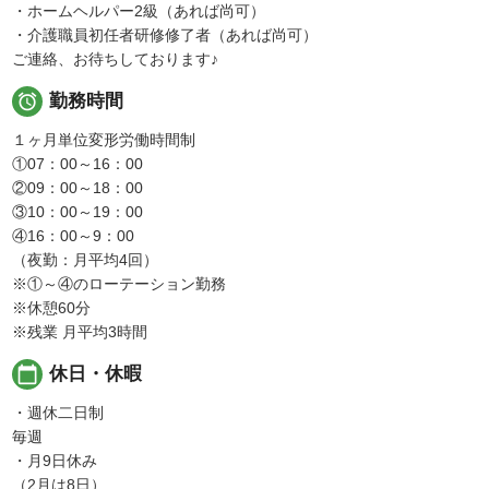
・ホームヘルパー2級（あれば尚可）
・介護職員初任者研修修了者（あれば尚可）
ご連絡、お待ちしております♪

勤務時間
１ヶ月単位変形労働時間制
①07：00～16：00
②09：00～18：00
③10：00～19：00
④16：00～9：00
（夜勤：月平均4回）
※①～④のローテーション勤務
※休憩60分
※残業 月平均3時間
calendar_today
休日・休暇
・週休二日制
毎週
・月9日休み
（2月は8日）