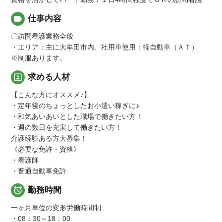
label
仕事内容
〇訪問看護業務全般
・エリア：主に大牟田市内、社用車使用：軽自動車（ＡＴ）
※制服あります。
portrait
求める人材
【こんな方にオススメ♪】
・定年後のちょっとしたお小遣い稼ぎに♪
・和気あいあいとした職場で働きたい方！
・週の数日を充実して働きたい方！
介護経験ある方大募集！
《必要な免許・資格》
・看護師
・普通自動車免許

勤務時間
一ヶ月単位の変形労働時間制
・08：30～18：00