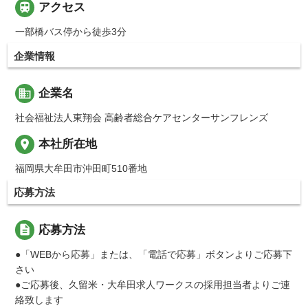

アクセス
一部橋バス停から徒歩3分
企業情報
business
企業名
社会福祉法人東翔会 高齢者総合ケアセンターサンフレンズ
place
本社所在地
福岡県大牟田市沖田町510番地
応募方法
description
応募方法
●「WEBから応募」または、「電話で応募」ボタンよりご応募下
さい
●ご応募後、久留米・大牟田求人ワークスの採用担当者よりご連
絡致します