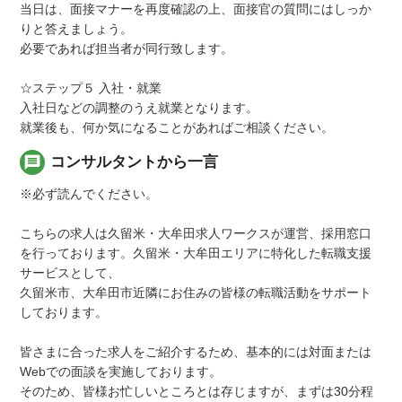
当日は、面接マナーを再度確認の上、面接官の質問にはしっか
りと答えましょう。
必要であれば担当者が同行致します。
☆ステップ５ 入社・就業
入社日などの調整のうえ就業となります。
就業後も、何か気になることがあればご相談ください。
message
コンサルタントから一言
※必ず読んでください。
こちらの求人は久留米・大牟田求人ワークスが運営、採用窓口
を行っております。久留米・大牟田エリアに特化した転職支援
サービスとして、
久留米市、大牟田市近隣にお住みの皆様の転職活動をサポート
しております。
皆さまに合った求人をご紹介するため、基本的には対面または
Webでの面談を実施しております。
そのため、皆様お忙しいところとは存じますが、まずは30分程