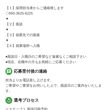
【１】採用担当者からご連絡致します
◇050-3625-6225
▼
【２】面談
▼
【３】就業先での面接
▼
【４】就業場所へ入職
●面談日・入職日のご希望など遠慮なくご相談下さい
●現在、在職中の方もお気軽にご応募ください
chat
応募受付後の連絡
担当よりお電話差し上げます。
ご希望やご要望をお伺いした上で、面談日のご案内をいたしま
す。
replay
選考プロセス
☆ステップ１ 面談日時予約