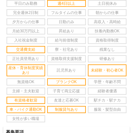
平日のみ勤務
週4日以上
土日祝休み
完全週休2日制
フルタイムの仕事
朝からの仕事
夕方からの仕事
日勤のみ
高収入・高時給
月給30万円以上
昇給あり
扶養内勤務OK
入社祝金制度
給与前借制度
資格取得制度
交通費支給
寮・社宅あり
残業なし
正社員登用あり
資格取得支援制度
研修あり
産休・育休制度実績
託児所あり
未経験・初心者OK
あり
無資格OK
ブランクOK
学歴・年齢不問
主婦・主夫歓迎
子育て両立応援
経験者優遇
有資格者歓迎
友達と応募OK
駅チカ・駅ナカ
車・バイク通勤OK
制服貸与あり
服装・髪型自由
女性が多い職場
募集要項