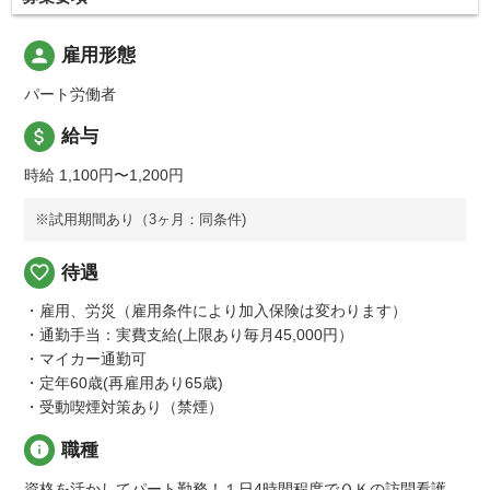
person
雇用形態
パート労働者
attach_money
給与
時給 1,100円〜1,200円
※試用期間あり（3ヶ月：同条件)
favorite_border
待遇
・雇用、労災（雇用条件により加入保険は変わります）
・通勤手当：実費支給(上限あり毎月45,000円）
・マイカー通勤可
・定年60歳(再雇用あり65歳)
・受動喫煙対策あり（禁煙）
info
職種
資格を活かしてパート勤務！１日4時間程度でＯＫの訪問看護