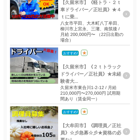
【久留米市】《軽トラ・２ｔ
車ドライバー／正社員》★４
ｔに乗...
八女市平田、大木町八丁牟田、
柳川市上宮永、三潴、南筑後 /
月給 200,000円〜 （22日出勤の
場合）
★
おすすめ!
【久留米市】《２ｔトラック
ドライバー／正社員》★未経
験者大...
久留米市東合川1-2-12 / 月給
210,000円〜270,000円 試用期
間あり（賃金同一）
★
おすすめ!
【大牟田市】《調理員／正社
員》☆彡急募☆彡★資格の必
要なし...