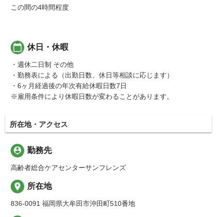
この間の4時間程度
calendar_today
休日・休暇
・週休二日制 その他
・勤務表による（出勤日数、休日等相談に応じます）
・6ヶ月経過後の年次有給休暇日数7日
※雇用条件により休暇日数が変わることがあります。
所在地・アクセス
person_pin
勤務先
高齢者総合ケアセンターサンフレンズ
place
所在地
836-0091 福岡県大牟田市沖田町510番地