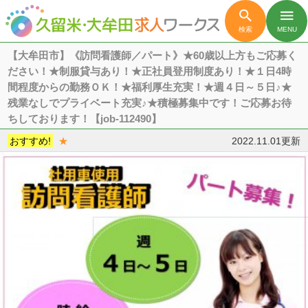

menu
検索
MENU
【大牟田市】《訪問看護師／パート》★60歳以上方もご応募く
ださい！★制服貸与あり！★正社員登用制度あり！★１日4時
間程度からの勤務ＯＫ！★福利厚生充実！★週４日～５日♪★
残業なしでプライベート充実♪★積極募集中です！ご応募お待
ちしております！【job-112490】
おすすめ!
★
2022.11.01更新