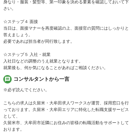
身なり・服装・髪型等、第一印象を決める要素を確認しておいて下
さい。
☆ステップ４ 面接
当日は、面接マナーを再度確認の上、面接官の質問にはしっかりと
答えましょう。
必要であれば担当者が同行致します。
☆ステップ５ 入社・就業
入社日などの調整のうえ就業となります。
就業後も、何か気になることがあればご相談ください。
message
コンサルタントから一言
※必ず読んでください。
こちらの求人は久留米・大牟田求人ワークスが運営、採用窓口を行
っております。久留米・大牟田エリアに特化した転職支援サービス
として、
久留米市、大牟田市近隣にお住みの皆様の転職活動をサポートして
おります。