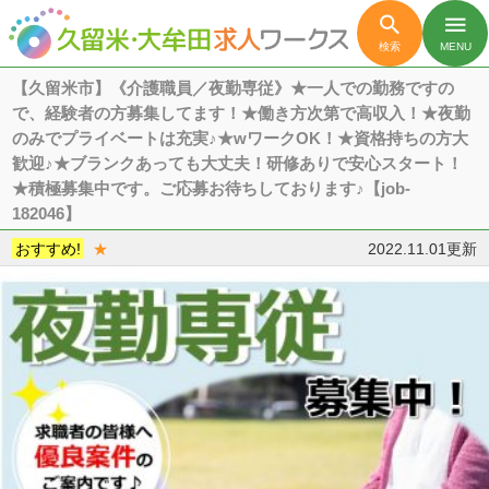

menu
検索
MENU
【久留米市】《介護職員／夜勤専従》★一人での勤務ですの
で、経験者の方募集してます！★働き方次第で高収入！★夜勤
のみでプライベートは充実♪★wワークOK！★資格持ちの方大
歓迎♪★ブランクあっても大丈夫！研修ありで安心スタート！
★積極募集中です。ご応募お待ちしております♪【job-
182046】
おすすめ!
★
2022.11.01更新