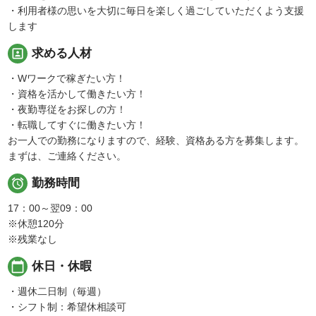
・利用者様の思いを大切に毎日を楽しく過ごしていただくよう支援
します
portrait
求める人材
・Wワークで稼ぎたい方！
・資格を活かして働きたい方！
・夜勤専従をお探しの方！
・転職してすぐに働きたい方！
お一人での勤務になりますので、経験、資格ある方を募集します。
まずは、ご連絡ください。

勤務時間
17：00～翌09：00
※休憩120分
※残業なし
calendar_today
休日・休暇
・週休二日制（毎週）
・シフト制：希望休相談可