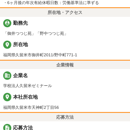
・6ヶ月後の年次有給休暇日数：労働基準法に準ずる
所在地・アクセス
person_pin
勤務先
「御井つつじ苑」「野中つつじ苑」
place
所在地
福岡県久留米市御井町2011/野中町771-1
企業情報
business
企業名
学校法人久留米ゼミナール
place
本社所在地
福岡県久留米市天神町2丁目56
応募方法
description
応募方法