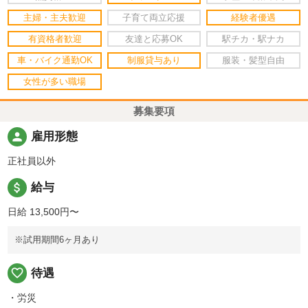
主婦・主夫歓迎
子育て両立応援
経験者優遇
有資格者歓迎
友達と応募OK
駅チカ・駅ナカ
車・バイク通勤OK
制服貸与あり
服装・髪型自由
女性が多い職場
募集要項
person
雇用形態
正社員以外
attach_money
給与
日給 13,500円〜
※試用期間6ヶ月あり
favorite_border
待遇
・労災