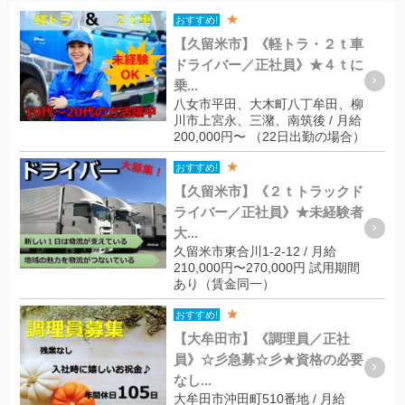
★
おすすめ!
【久留米市】《軽トラ・２ｔ車
ドライバー／正社員》★４ｔに
乗...
八女市平田、大木町八丁牟田、柳
川市上宮永、三潴、南筑後 / 月給
200,000円〜 （22日出勤の場合）
★
おすすめ!
【久留米市】《２ｔトラックド
ライバー／正社員》★未経験者
大...
久留米市東合川1-2-12 / 月給
210,000円〜270,000円 試用期間
あり（賃金同一）
★
おすすめ!
【大牟田市】《調理員／正社
員》☆彡急募☆彡★資格の必要
なし...
大牟田市沖田町510番地 / 月給