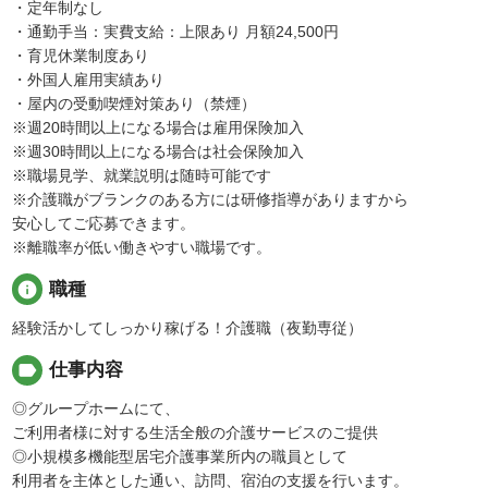
・定年制なし
・通勤手当：実費支給：上限あり 月額24,500円
・育児休業制度あり
・外国人雇用実績あり
・屋内の受動喫煙対策あり（禁煙）
※週20時間以上になる場合は雇用保険加入
※週30時間以上になる場合は社会保険加入
※職場見学、就業説明は随時可能です
※介護職がブランクのある方には研修指導がありますから
安心してご応募できます。
※離職率が低い働きやすい職場です。
info
職種
経験活かしてしっかり稼げる！介護職（夜勤専従）
label
仕事内容
◎グループホームにて、
ご利用者様に対する生活全般の介護サービスのご提供
◎小規模多機能型居宅介護事業所内の職員として
利用者を主体とした通い、訪問、宿泊の支援を行います。