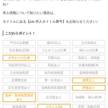
ね！
求人情報について知りたい場合は、
タイトルにある【job-求人タイトル番号】をお知らせください♪
こだわりポイント！
平日のみ勤務
週4日以上
土日祝休み
完全週休2日制
フルタイムの仕事
朝からの仕事
夕方からの仕事
日勤のみ
高収入・高時給
月給30万円以上
昇給あり
扶養内勤務OK
入社祝金制度
給与前借制度
資格取得制度
交通費支給
寮・社宅あり
残業なし
正社員登用あり
資格取得支援制度
研修あり
産休・育休制度実績
託児所あり
未経験・初心者OK
あり
無資格OK
ブランクOK
学歴・年齢不問