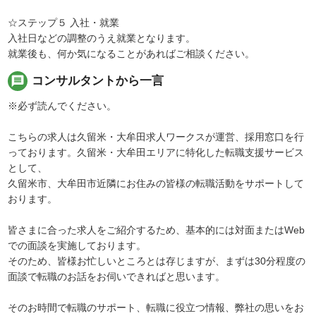
☆ステップ５ 入社・就業
入社日などの調整のうえ就業となります。
就業後も、何か気になることがあればご相談ください。
message
コンサルタントから一言
※必ず読んでください。
こちらの求人は久留米・大牟田求人ワークスが運営、採用窓口を行
っております。久留米・大牟田エリアに特化した転職支援サービス
として、
久留米市、大牟田市近隣にお住みの皆様の転職活動をサポートして
おります。
皆さまに合った求人をご紹介するため、基本的には対面またはWeb
での面談を実施しております。
そのため、皆様お忙しいところとは存じますが、まずは30分程度の
面談で転職のお話をお伺いできればと思います。
そのお時間で転職のサポート、転職に役立つ情報、弊社の思いをお