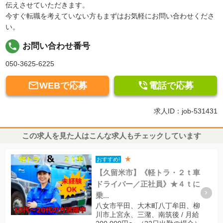
伝えさせていただきます。
今すぐ転職を考えていない方もまずはお気軽にお問い合わせくださ
い。
local_phone
お問い合わせ番号
050-3625-6225


WEBで応募
電話で応募
求人ID：job-531431
この求人を見た人はこんな求人もチェックしています
★
おすすめ!
【久留米市】《軽トラ・２ｔ車
ドライバー／正社員》★４ｔに
乗...
八女市平田、大木町八丁牟田、柳
川市上宮永、三潴、南筑後 / 月給