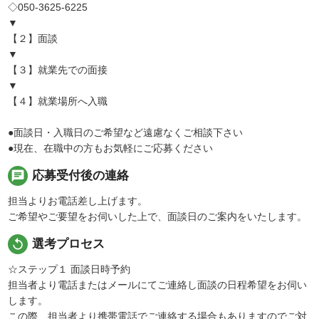
◇050-3625-6225
▼
【２】面談
▼
【３】就業先での面接
▼
【４】就業場所へ入職
●面談日・入職日のご希望など遠慮なくご相談下さい
●現在、在職中の方もお気軽にご応募ください
chat
応募受付後の連絡
担当よりお電話差し上げます。
ご希望やご要望をお伺いした上で、面談日のご案内をいたします。
replay
選考プロセス
☆ステップ１ 面談日時予約
担当者より電話またはメールにてご連絡し面談の日程希望をお伺い
します。
この際、担当者より携帯電話でご連絡する場合もありますのでご対