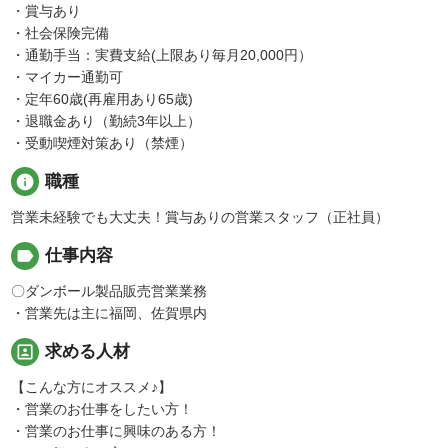
・賞与あり
・社会保険完備
・通勤手当：実費支給(上限あり毎月20,000円）
・マイカー通勤可
・定年60歳(再雇用あり65歳)
・退職金あり（勤続3年以上）
・受動喫煙対策あり（禁煙）
info
職種
営業未経験でも大丈夫！賞与ありの営業スタッフ（正社員）
label
仕事内容
〇ダンボール製品販売営業業務
・営業先は主に福岡、佐賀県内
portrait
求める人材
【こんな方にオススメ♪】
・営業のお仕事をしたい方！
・営業のお仕事に興味のある方！