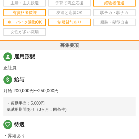
主婦・主夫歓迎
子育て両立応援
経験者優遇
有資格者歓迎
友達と応募OK
駅チカ・駅ナカ
車・バイク通勤OK
制服貸与あり
服装・髪型自由
女性が多い職場
募集要項
person
雇用形態
正社員
attach_money
給与
月給 200,000円〜250,000円
・皆勤手当：5,000円
※試用期間あり（3ヶ月：同条件)
favorite_border
待遇
・昇給あり