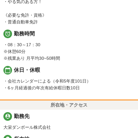
・やる気のある方！
《必要な免許・資格》
・普通自動車免許

勤務時間
・08：30～17：30
※休憩60分
※残業あり 月平均30~50時間
calendar_today
休日・休暇
・会社カレンダーによる（令和5年度101日）
・6ヶ月経過後の年次有給休暇日数10日
所在地・アクセス
person_pin
勤務先
大栄ダンボール株式会社