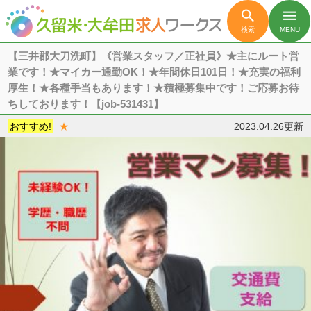

menu
検索
MENU
【三井郡大刀洗町】《営業スタッフ／正社員》★主にルート営
業です！★マイカー通勤OK！★年間休日101日！★充実の福利
厚生！★各種手当もあります！★積極募集中です！ご応募お待
ちしております！【job-531431】
おすすめ!
★
2023.04.26更新