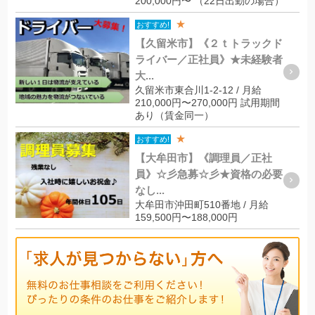
200,000円〜 （22日出勤の場合）
★
おすすめ!
【久留米市】《２ｔトラックド
ライバー／正社員》★未経験者
大...
久留米市東合川1-2-12 / 月給
210,000円〜270,000円 試用期間
あり（賃金同一）
★
おすすめ!
【大牟田市】《調理員／正社
員》☆彡急募☆彡★資格の必要
なし...
大牟田市沖田町510番地 / 月給
159,500円〜188,000円