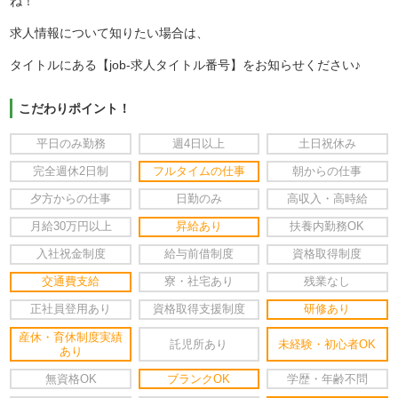
ね！
求人情報について知りたい場合は、
タイトルにある【job-求人タイトル番号】をお知らせください♪
こだわりポイント！
平日のみ勤務
週4日以上
土日祝休み
完全週休2日制
フルタイムの仕事
朝からの仕事
夕方からの仕事
日勤のみ
高収入・高時給
月給30万円以上
昇給あり
扶養内勤務OK
入社祝金制度
給与前借制度
資格取得制度
交通費支給
寮・社宅あり
残業なし
正社員登用あり
資格取得支援制度
研修あり
産休・育休制度実績
託児所あり
未経験・初心者OK
あり
無資格OK
ブランクOK
学歴・年齢不問