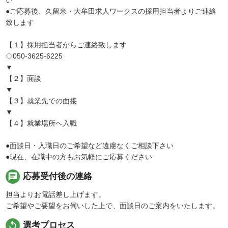
●ご応募後、久留米・大牟田求人ワークスの採用担当者よりご連絡
致します
【１】採用担当者からご連絡致します
◇050-3625-6225
▼
【２】面談
▼
【３】就業先での面接
▼
【４】就業場所へ入職
●面談日・入職日のご希望など遠慮なくご相談下さい
●現在、在職中の方もお気軽にご応募ください
chat
応募受付後の連絡
担当よりお電話差し上げます。
ご希望やご要望をお伺いした上で、面談日のご案内をいたします。
replay
選考プロセス