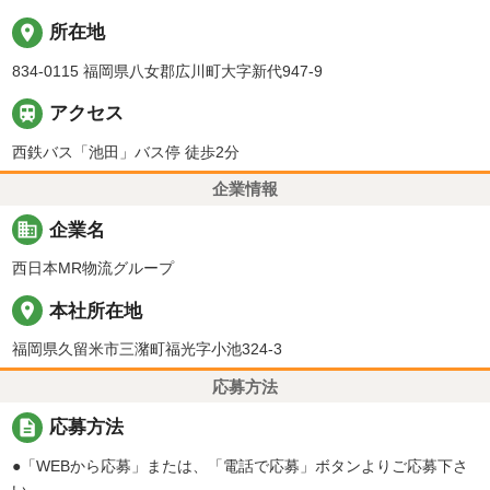
place
所在地
834-0115 福岡県八女郡広川町大字新代947-9

アクセス
西鉄バス「池田」バス停 徒歩2分
企業情報
business
企業名
西日本MR物流グループ
place
本社所在地
福岡県久留米市三潴町福光字小池324-3
応募方法
description
応募方法
●「WEBから応募」または、「電話で応募」ボタンよりご応募下さ
い