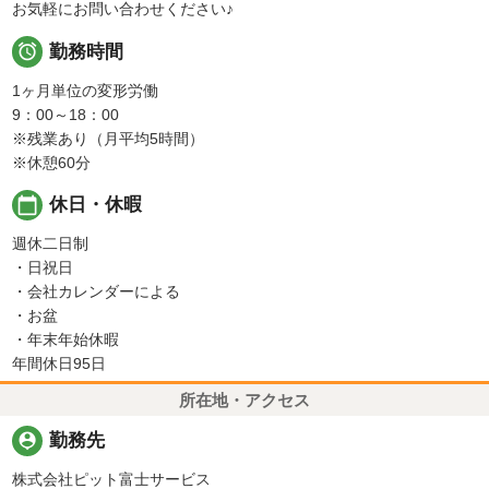
お気軽にお問い合わせください♪

勤務時間
1ヶ月単位の変形労働
9：00～18：00
※残業あり（月平均5時間）
※休憩60分
calendar_today
休日・休暇
週休二日制
・日祝日
・会社カレンダーによる
・お盆
・年末年始休暇
年間休日95日
所在地・アクセス
person_pin
勤務先
株式会社ピット富士サービス