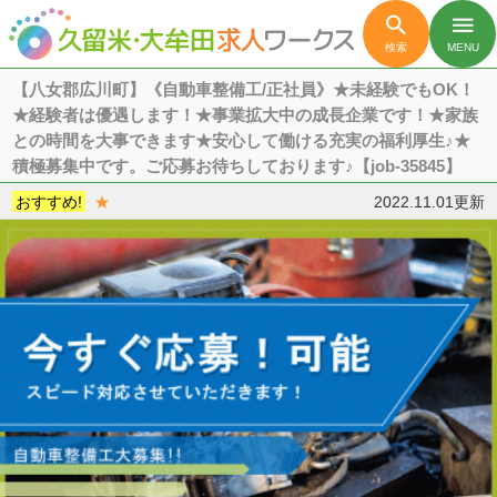

menu
検索
MENU
【八女郡広川町】《自動車整備工/正社員》★未経験でもOK！
★経験者は優遇します！★事業拡大中の成長企業です！★家族
との時間を大事できます★安心して働ける充実の福利厚生♪★
積極募集中です。ご応募お待ちしております♪【job-35845】
おすすめ!
★
2022.11.01更新