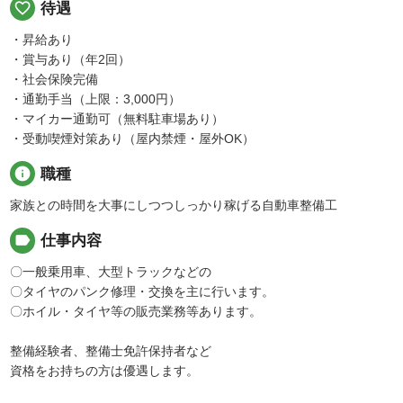
favorite_border
待遇
・昇給あり
・賞与あり（年2回）
・社会保険完備
・通勤手当（上限：3,000円）
・マイカー通勤可（無料駐車場あり）
・受動喫煙対策あり（屋内禁煙・屋外OK）
info
職種
家族との時間を大事にしつつしっかり稼げる自動車整備工
label
仕事内容
〇一般乗用車、大型トラックなどの
〇タイヤのパンク修理・交換を主に行います。
〇ホイル・タイヤ等の販売業務等あります。
整備経験者、整備士免許保持者など
資格をお持ちの方は優遇します。