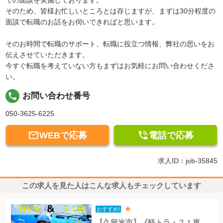
そのため、皆様お忙しいところとは存じますが、まずは30分程度の
面談で転職のお話をお伺いできればと思います。
そのお時間で転職のサポート、転職に役立つ情報、弊社の思いをお
伝えさせていただきます。
今すぐ転職を考えていない方もまずはお気軽にお問い合わせくださ
い。
local_phone
お問い合わせ番号
050-3625-6225


WEBで応募
電話で応募
求人ID：job-35845
この求人を見た人はこんな求人もチェックしています
★
おすすめ!
【久留米市】《軽トラ・２ｔ車