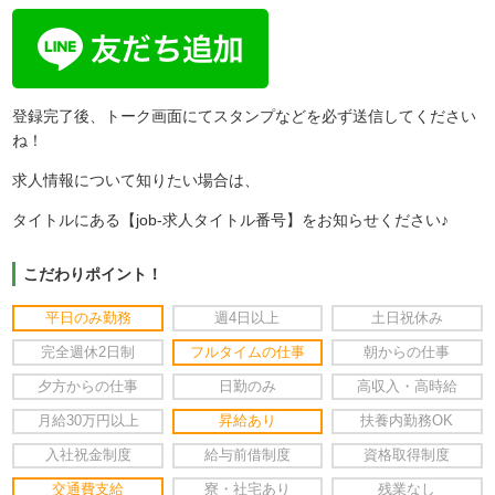
登録完了後、トーク画面にてスタンプなどを必ず送信してください
ね！
求人情報について知りたい場合は、
タイトルにある【job-求人タイトル番号】をお知らせください♪
こだわりポイント！
平日のみ勤務
週4日以上
土日祝休み
完全週休2日制
フルタイムの仕事
朝からの仕事
夕方からの仕事
日勤のみ
高収入・高時給
月給30万円以上
昇給あり
扶養内勤務OK
入社祝金制度
給与前借制度
資格取得制度
交通費支給
寮・社宅あり
残業なし