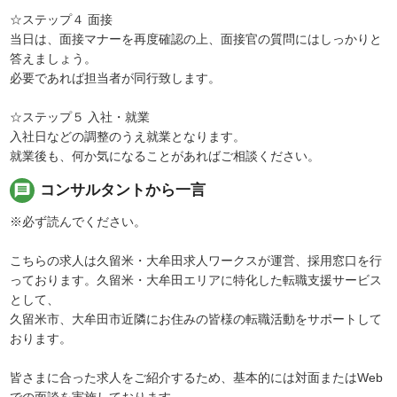
☆ステップ４ 面接
当日は、面接マナーを再度確認の上、面接官の質問にはしっかりと
答えましょう。
必要であれば担当者が同行致します。
☆ステップ５ 入社・就業
入社日などの調整のうえ就業となります。
就業後も、何か気になることがあればご相談ください。
message
コンサルタントから一言
※必ず読んでください。
こちらの求人は久留米・大牟田求人ワークスが運営、採用窓口を行
っております。久留米・大牟田エリアに特化した転職支援サービス
として、
久留米市、大牟田市近隣にお住みの皆様の転職活動をサポートして
おります。
皆さまに合った求人をご紹介するため、基本的には対面またはWeb
での面談を実施しております。