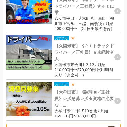
ドライバー／正社員》★４ｔに
乗...
八女市平田、大木町八丁牟田、柳
川市上宮永、三潴、南筑後 / 月給
200,000円〜 （22日出勤の場合）
★
おすすめ!
【久留米市】《２ｔトラックド
ライバー／正社員》★未経験者
大...
久留米市東合川1-2-12 / 月給
210,000円〜270,000円 試用期間
あり（賃金同一）
★
おすすめ!
【大牟田市】《調理員／正社
員》☆彡急募☆彡★資格の必要
なし...
大牟田市沖田町510番地 / 月給
159,500円〜188,000円