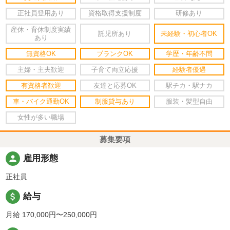
正社員登用あり
資格取得支援制度
研修あり
産休・育休制度実績
託児所あり
未経験・初心者OK
あり
無資格OK
ブランクOK
学歴・年齢不問
主婦・主夫歓迎
子育て両立応援
経験者優遇
有資格者歓迎
友達と応募OK
駅チカ・駅ナカ
車・バイク通勤OK
制服貸与あり
服装・髪型自由
女性が多い職場
募集要項
person
雇用形態
正社員
attach_money
給与
月給 170,000円〜250,000円