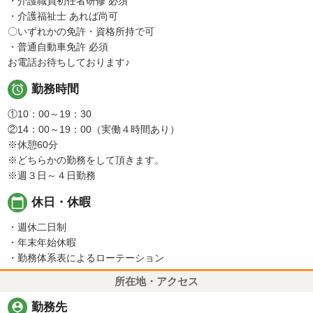
・介護職員初任者研修 必須
・介護福祉士 あれば尚可
〇いずれかの免許・資格所持で可
・普通自動車免許 必須
お電話お待ちしております♪

勤務時間
①10：00～19：30
②14：00～19：00（実働４時間あり）
※休憩60分
※どちらかの勤務をして頂きます。
※週３日～４日勤務
calendar_today
休日・休暇
・週休二日制
・年末年始休暇
・勤務体系表によるローテーション
所在地・アクセス
person_pin
勤務先