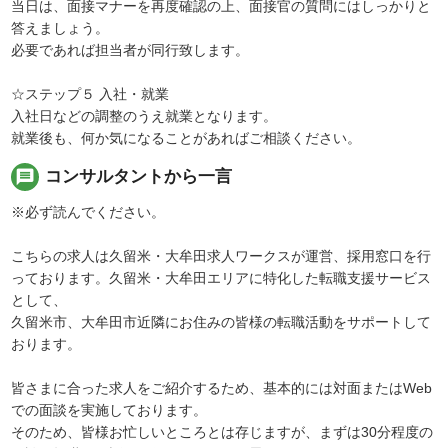
当日は、面接マナーを再度確認の上、面接官の質問にはしっかりと
答えましょう。
必要であれば担当者が同行致します。
☆ステップ５ 入社・就業
入社日などの調整のうえ就業となります。
就業後も、何か気になることがあればご相談ください。
message
コンサルタントから一言
※必ず読んでください。
こちらの求人は久留米・大牟田求人ワークスが運営、採用窓口を行
っております。久留米・大牟田エリアに特化した転職支援サービス
として、
久留米市、大牟田市近隣にお住みの皆様の転職活動をサポートして
おります。
皆さまに合った求人をご紹介するため、基本的には対面またはWeb
での面談を実施しております。
そのため、皆様お忙しいところとは存じますが、まずは30分程度の