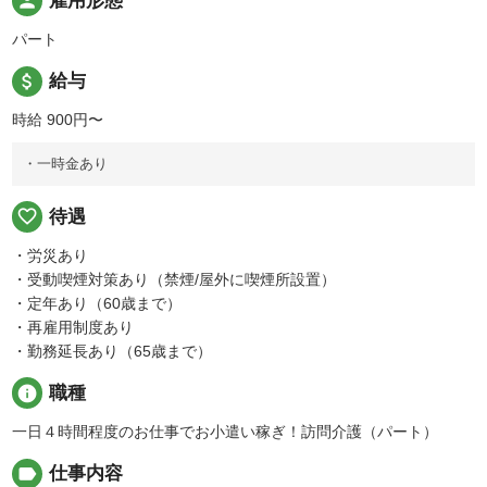
person
雇用形態
パート
attach_money
給与
時給 900円〜
・一時金あり
favorite_border
待遇
・労災あり
・受動喫煙対策あり（禁煙/屋外に喫煙所設置）
・定年あり（60歳まで）
・再雇用制度あり
・勤務延長あり（65歳まで）
info
職種
一日４時間程度のお仕事でお小遣い稼ぎ！訪問介護（パート）
label
仕事内容