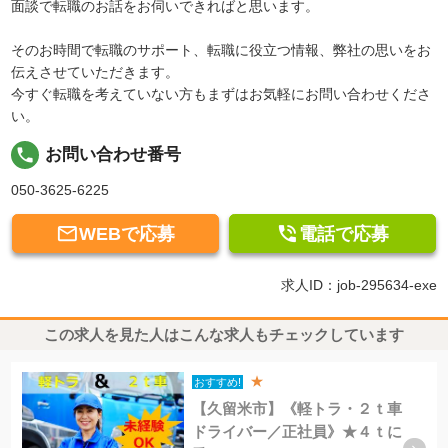
面談で転職のお話をお伺いできればと思います。
そのお時間で転職のサポート、転職に役立つ情報、弊社の思いをお
伝えさせていただきます。
今すぐ転職を考えていない方もまずはお気軽にお問い合わせくださ
い。
local_phone
お問い合わせ番号
050-3625-6225


WEBで応募
電話で応募
求人ID：job-295634-exe
この求人を見た人はこんな求人もチェックしています
★
おすすめ!
【久留米市】《軽トラ・２ｔ車
ドライバー／正社員》★４ｔに