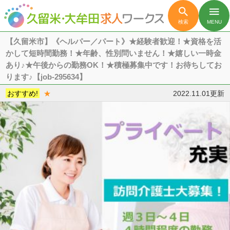

menu
検索
MENU
【久留米市】《ヘルパー／パート》★経験者歓迎！★資格を活
かして短時間勤務！★年齢、性別問いません！★嬉しい一時金
あり♪★午後からの勤務OK！★積極募集中です！お待ちしてお
ります♪【job-295634】
おすすめ!
★
2022.11.01更新