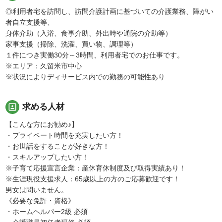
◎利用者宅を訪問し、訪問介護計画に基づいての介護業務、障がい
者自立支援等、
身体介助（入浴、食事介助、外出時や通院の介助等）
家事支援（掃除、洗濯、買い物、調理等）
１件につき実働30分～3時間、利用者宅でのお仕事です。
※エリア：久留米市中心
※状況によりディサービス内での勤務の可能性あり
portrait
求める人材
【こんな方にお勧め♪】
・プライベート時間を充実したい方！
・お世話をすることが好きな方！
・スキルアップしたい方！
※子育て応援宣言企業：産休育休制度及び取得実績あり！
※生涯現役支援求人：65歳以上の方のご応募歓迎です！
男女は問いません。
《必要な免許・資格》
・ホームヘルパー2級 必須