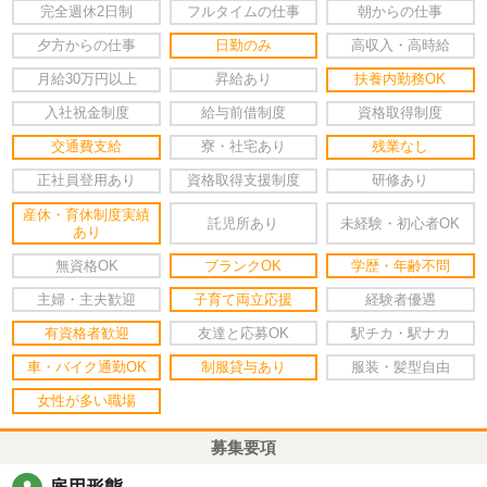
完全週休2日制
フルタイムの仕事
朝からの仕事
夕方からの仕事
日勤のみ
高収入・高時給
月給30万円以上
昇給あり
扶養内勤務OK
入社祝金制度
給与前借制度
資格取得制度
交通費支給
寮・社宅あり
残業なし
正社員登用あり
資格取得支援制度
研修あり
産休・育休制度実績
託児所あり
未経験・初心者OK
あり
無資格OK
ブランクOK
学歴・年齢不問
主婦・主夫歓迎
子育て両立応援
経験者優遇
有資格者歓迎
友達と応募OK
駅チカ・駅ナカ
車・バイク通勤OK
制服貸与あり
服装・髪型自由
女性が多い職場
募集要項