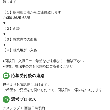
致します
【１】採用担当者からご連絡致します
◇050-3625-6225
▼
【２】面談
▼
【３】就業先での面接
▼
【４】就業場所へ入職
●面談日・入職日のご希望など遠慮なくご相談下さい
●現在、在職中の方もお気軽にご応募ください
chat
応募受付後の連絡
担当よりお電話差し上げます。
ご希望やご要望をお伺いした上で、面談日のご案内をいたします。
replay
選考プロセス
☆ステップ１ 面談日時予約