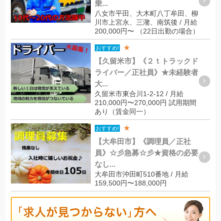
乗...
八女市平田、大木町八丁牟田、柳
川市上宮永、三潴、南筑後 / 月給
200,000円〜 （22日出勤の場合）
★
おすすめ!
【久留米市】《２ｔトラックド
ライバー／正社員》★未経験者
大...
久留米市東合川1-2-12 / 月給
210,000円〜270,000円 試用期間
あり（賃金同一）
★
おすすめ!
【大牟田市】《調理員／正社
員》☆彡急募☆彡★資格の必要
なし...
大牟田市沖田町510番地 / 月給
159,500円〜188,000円