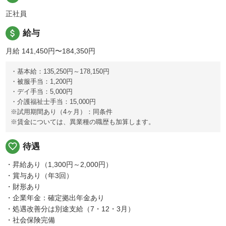
正社員
attach_money
給与
月給 141,450円〜184,350円
・基本給：135,250円～178,150円
・被服手当：1,200円
・デイ手当：5,000円
・介護福祉士手当：15,000円
※試用期間あり（4ヶ月）：同条件
※賃金については、異業種の職歴も加算します。
favorite_border
待遇
・昇給あり（1,300円～2,000円）
・賞与あり（年3回）
・財形あり
・企業年金：確定拠出年金あり
・処遇改善分は別途支給（7・12・3月）
・社会保険完備