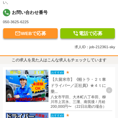
い。
local_phone
お問い合わせ番号
050-3625-6225


WEBで応募
電話で応募
求人ID：job-212361-sky
この求人を見た人はこんな求人もチェックしています
★
おすすめ!
【久留米市】《軽トラ・２ｔ車
ドライバー／正社員》★４ｔに
乗...
八女市平田、大木町八丁牟田、柳
川市上宮永、三潴、南筑後 / 月給
200,000円〜 （22日出勤の場合）
★
おすすめ!