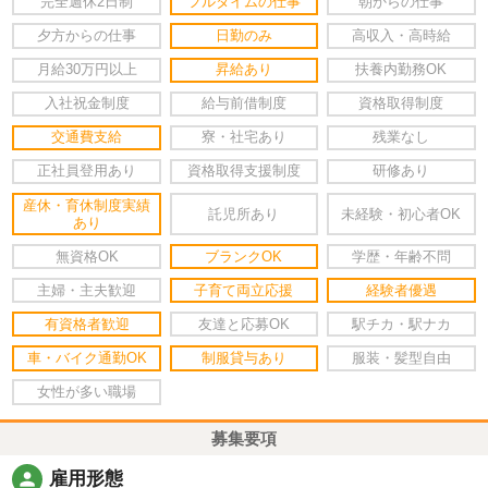
完全週休2日制
フルタイムの仕事
朝からの仕事
夕方からの仕事
日勤のみ
高収入・高時給
月給30万円以上
昇給あり
扶養内勤務OK
入社祝金制度
給与前借制度
資格取得制度
交通費支給
寮・社宅あり
残業なし
正社員登用あり
資格取得支援制度
研修あり
産休・育休制度実績
託児所あり
未経験・初心者OK
あり
無資格OK
ブランクOK
学歴・年齢不問
主婦・主夫歓迎
子育て両立応援
経験者優遇
有資格者歓迎
友達と応募OK
駅チカ・駅ナカ
車・バイク通勤OK
制服貸与あり
服装・髪型自由
女性が多い職場
募集要項
person
雇用形態