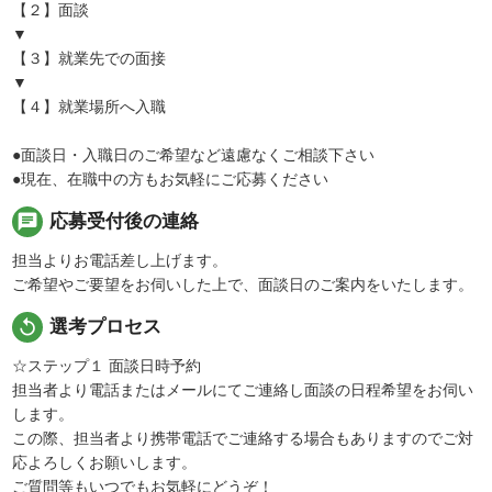
【２】面談
▼
【３】就業先での面接
▼
【４】就業場所へ入職
●面談日・入職日のご希望など遠慮なくご相談下さい
●現在、在職中の方もお気軽にご応募ください
chat
応募受付後の連絡
担当よりお電話差し上げます。
ご希望やご要望をお伺いした上で、面談日のご案内をいたします。
replay
選考プロセス
☆ステップ１ 面談日時予約
担当者より電話またはメールにてご連絡し面談の日程希望をお伺い
します。
この際、担当者より携帯電話でご連絡する場合もありますのでご対
応よろしくお願いします。
ご質問等もいつでもお気軽にどうぞ！