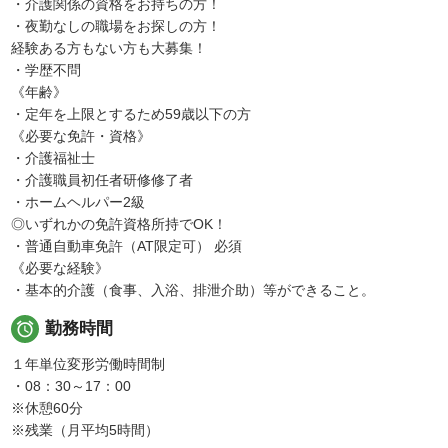
・介護関係の資格をお持ちの方！
・夜勤なしの職場をお探しの方！
経験ある方もない方も大募集！
・学歴不問
《年齢》
・定年を上限とするため59歳以下の方
《必要な免許・資格》
・介護福祉士
・介護職員初任者研修修了者
・ホームヘルパー2級
◎いずれかの免許資格所持でOK！
・普通自動車免許（AT限定可） 必須
《必要な経験》
・基本的介護（食事、入浴、排泄介助）等ができること。

勤務時間
１年単位変形労働時間制
・08：30～17：00
※休憩60分
※残業（月平均5時間）