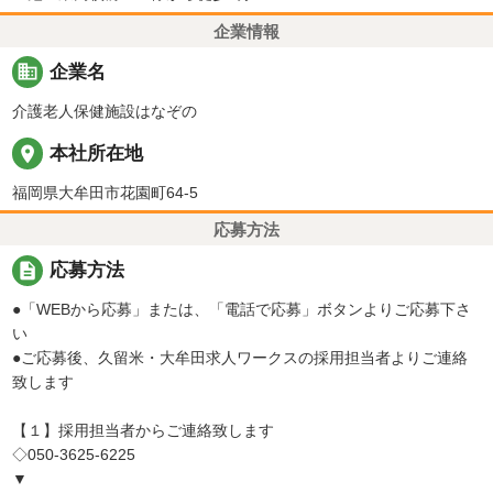
企業情報
business
企業名
介護老人保健施設はなぞの
place
本社所在地
福岡県大牟田市花園町64-5
応募方法
description
応募方法
●「WEBから応募」または、「電話で応募」ボタンよりご応募下さ
い
●ご応募後、久留米・大牟田求人ワークスの採用担当者よりご連絡
致します
【１】採用担当者からご連絡致します
◇050-3625-6225
▼