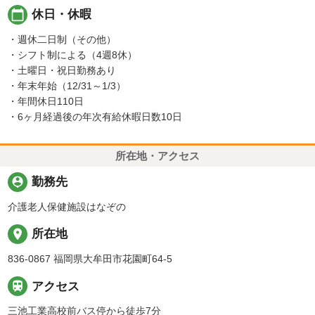
calendar_today
休日・休暇
・週休二日制（その他）
・シフト制による（4週8休）
・土曜日・祝日勤務あり
・年末年始（12/31～1/3）
・年間休日110日
・6ヶ月経過後の年次有給休暇日数10日
所在地・アクセス
person_pin
勤務先
介護老人保健施設はなぞの
place
所在地
836-0867 福岡県大牟田市花園町64-5

アクセス
三池工業高校前バス停から徒歩7分