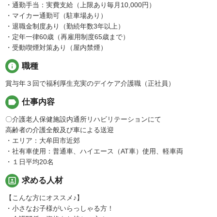
・通勤手当：実費支給（上限あり毎月10,000円）
・マイカー通勤可（駐車場あり）
・退職金制度あり（勤続年数3年以上）
・定年一律60歳（再雇用制度65歳まで）
・受動喫煙対策あり（屋内禁煙）
info
職種
賞与年３回で福利厚生充実のデイケア介護職（正社員）
label
仕事内容
〇介護老人保健施設内通所リハビリテーションにて
高齢者の介護全般及び車による送迎
・エリア：大牟田市近郊
・社有車使用：普通車、ハイエース（AT車）使用、軽車両
・１日平均20名
portrait
求める人材
【こんな方にオススメ♪】
・小さなお子様がいらっしゃる方！