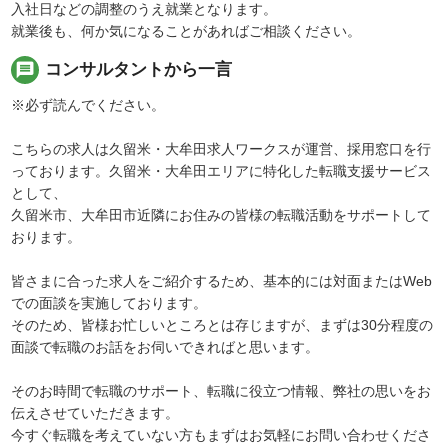
入社日などの調整のうえ就業となります。
就業後も、何か気になることがあればご相談ください。
message
コンサルタントから一言
※必ず読んでください。
こちらの求人は久留米・大牟田求人ワークスが運営、採用窓口を行
っております。久留米・大牟田エリアに特化した転職支援サービス
として、
久留米市、大牟田市近隣にお住みの皆様の転職活動をサポートして
おります。
皆さまに合った求人をご紹介するため、基本的には対面またはWeb
での面談を実施しております。
そのため、皆様お忙しいところとは存じますが、まずは30分程度の
面談で転職のお話をお伺いできればと思います。
そのお時間で転職のサポート、転職に役立つ情報、弊社の思いをお
伝えさせていただきます。
今すぐ転職を考えていない方もまずはお気軽にお問い合わせくださ