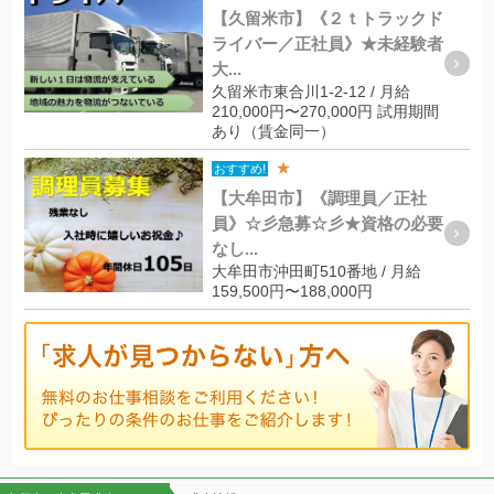
【久留米市】《２ｔトラックド
ライバー／正社員》★未経験者
大...
久留米市東合川1-2-12 / 月給
210,000円〜270,000円 試用期間
あり（賃金同一）
★
おすすめ!
【大牟田市】《調理員／正社
員》☆彡急募☆彡★資格の必要
なし...
大牟田市沖田町510番地 / 月給
159,500円〜188,000円