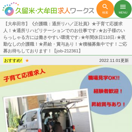

menu
検索
MENU
【大牟田市】《介護職：通所リハ／正社員》★子育て応援求
人！★通所リハビリテーションでのお仕事です♪★お子様のい
らっしゃる方には働きやすい環境です♪★年間休日110日♪★夜
勤なしの介護職！★昇給・賞与あり！★積極募集中です！ご応
募お待ちしております！【job-212361】
おすすめ!
★
2022.11.01更新