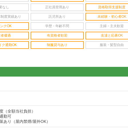
業なし
正社員登用あり
資格取得支援制度
休制度実績あり
託児所あり
未経験・初心者OK
ンクOK
学歴・年齢不問
主婦・主夫歓迎
験者優遇
有資格者歓迎
友達と応募OK
イク通勤OK
制服貸与あり
服装・髪型自由
度（全額当社負担）
通勤可
策あり（屋内禁煙/屋外OK）