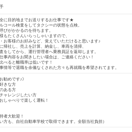
手
全に目的地までお送りするお仕事です★
ルコール検査をしてタクシーの状態を点検。
呼びがかかるのを待ちます。
様もたくさんいらっしゃいますので、
・お客様のお好みなど、覚えていただけると思います♪
に帰社し、売上を計算、納金し、車両を清掃、
査をしてから、運行管理者へ乗務員証を返却します。
仕事内容をお聞きしたい場合は、ご連絡ください！
比べると離職率は低いです！
事情等で退職を余儀なくされた方々も再就職を希望されてます。
お勧めです♪》
好きな方
のある方
チャレンジしたい方
おしゃべりで楽しく運転！
持者大歓迎！
い方も、自社自動車学校で取得できます。全額当社負担）