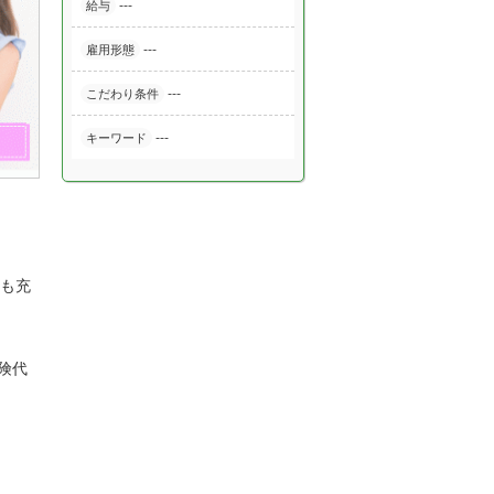
---
給与
---
雇用形態
---
こだわり条件
---
キーワード
スも充
代