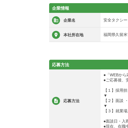
企業情報
安全タクシー
企業名
福岡県久留米市
本社所在地
応募方法
●「WEBか
●ご応募後、
【１】採用担
▼
【２】面談 
応募方法
▼
【３】就業場
●面談日・入
●現在、在職