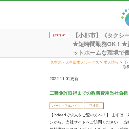
【小郡市】《タクシー
おすすめ!
★短時間勤務OK！
ットホームな環境で働けます
久留米・大牟田求人ワークス
>
求人情報
>
【
取
2022.11.01更新
二種免許取得までの教習費用当社負担
パート・アルバイト
正社員
【indeedで求人をご覧の方へ！】 まずは
ンから、当社サイトへご訪問ください！ 当