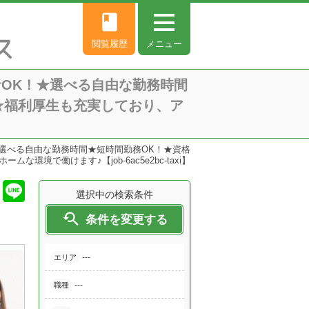
book
閲覧履歴
メニュー
OK！★選べる自由な勤務時間
★福利厚生も充実しており、ア
選べる自由な勤務時間★短時間勤務OK！★資格
で働けます♪【job-6ac5e2bc-taxi】
選択中の検索条件

条件を変更する
---
エリア
---
職種