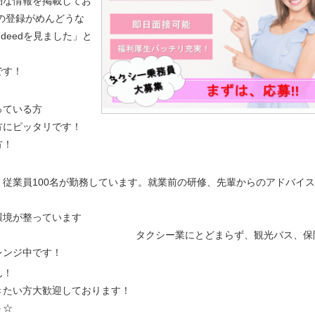
細な情報を掲載してお
の登録がめんどうな
indeedを見ました」と
です！
っている方
方にピッタリです！
方！
従業員100名が勤務しています。就業前の研修、先輩からのアドバイ
環境が整っています
とどまらず、観光バス、保険
レンジ中です！
ん！
きたい方大歓迎しております！
う☆