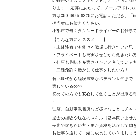
の特徴やオススメポイントなど、さらに詳
ります！ 応募にあたって、メールアドレス
方は050-3625-6225にお電話いただき、「
担当者にお伝えください。
小郡市で働くタクシードライバーのお仕事
【こんな方にオススメ！！】
・未経験者でも働ける職場に行きたいと思
・プライベートも充実させながら働きたい
・仕事も趣味も充実させたいと考えている
・二種免許を活かして仕事をしたい方！
若い世代から経験豊富なベテラン世代まで、
実しているので
初めての方でも安心して働くことが出来る
♪ タクシー業に
理店、自動車教習所など様々なことにチャ
過去の経験や現在のスキルは基本問いませ
長期で働きたい方・また資格を活かして働
お仕事を通じて一緒に成長していきましょ