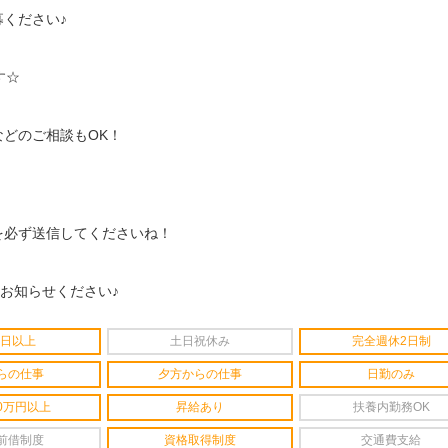
ください♪
す☆
どのご相談もOK！
を必ず送信してくださいね！
をお知らせください♪
4日以上
土日祝休み
完全週休2日制
らの仕事
夕方からの仕事
日勤のみ
0万円以上
昇給あり
扶養内勤務OK
前借制度
資格取得制度
交通費支給