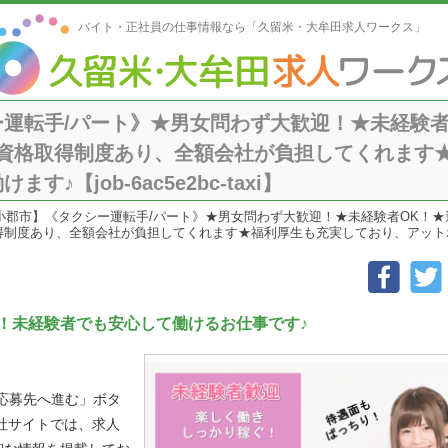
バイト・正社員の仕事情報なら「久留米・大牟田求人ワークス」
運転手/パート》★男女問わず大歓迎！★未経験者
★資格取得制度あり、全額会社が負担してくれます
♪【job-6ac5e2bc-taxi】
小郡市】《タクシー運転手/パート》★男女問わず大歓迎！★未経験者OK！★
得制度あり、全額会社が負担してくれます★福利厚生も充実しており、アットホームな環境
！未経験者でも安心して働けるお仕事です♪
「応募先へ進む」ボタ
社サイトでは、求人