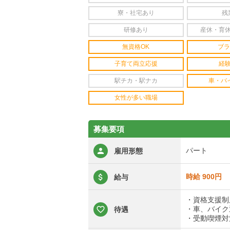
寮・社宅あり
残
研修あり
産休・育
無資格OK
ブラ
子育て両立応援
経
駅チカ・駅ナカ
車・バ
女性が多い職場
募集要項
パート
雇用形態
時給 900円
給与
・資格支援制
・車、バイク
待遇
・受動喫煙対