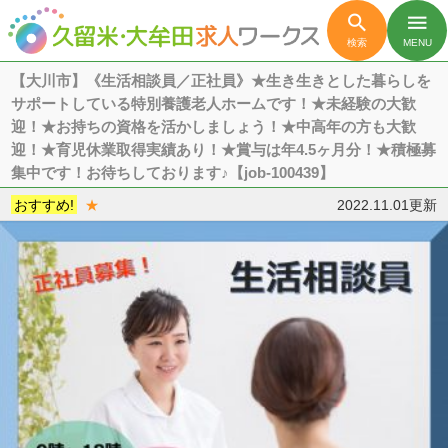

menu
検索
MENU
【大川市】《生活相談員／正社員》★生き生きとした暮らしを
サポートしている特別養護老人ホームです！★未経験の大歓
迎！★お持ちの資格を活かしましょう！★中高年の方も大歓
迎！★育児休業取得実績あり！★賞与は年4.5ヶ月分！★積極募
集中です！お待ちしております♪【job-100439】
おすすめ!
★
2022.11.01更新