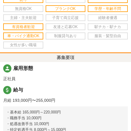
無資格OK
ブランクOK
学歴・年齢不問
主婦・主夫歓迎
子育て両立応援
経験者優遇
有資格者歓迎
友達と応募OK
駅チカ・駅ナカ
車・バイク通勤OK
制服貸与あり
服装・髪型自由
女性が多い職場
募集要項
person
雇用形態
正社員
attach_money
給与
月給 193,000円〜255,000円
・基本給 165,000円～220,000円
・職務手当 10,000円
・処遇改善手当 10,000円
・特定処遇手当 8,000円～15,000円