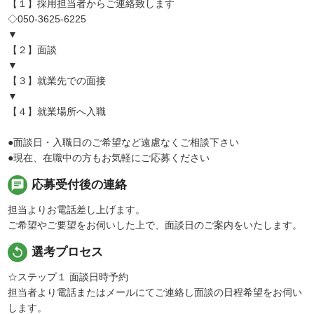
【１】採用担当者からご連絡致します
◇050-3625-6225
▼
【２】面談
▼
【３】就業先での面接
▼
【４】就業場所へ入職
●面談日・入職日のご希望など遠慮なくご相談下さい
●現在、在職中の方もお気軽にご応募ください
chat
応募受付後の連絡
担当よりお電話差し上げます。
ご希望やご要望をお伺いした上で、面談日のご案内をいたします。
replay
選考プロセス
☆ステップ１ 面談日時予約
担当者より電話またはメールにてご連絡し面談の日程希望をお伺い
します。