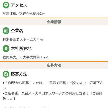

アクセス
早津江橋バス停から徒歩2分
企業情報
business
企業名
特別養護老人ホーム大川荘
place
本社所在地
福岡県大川市大字大野島857-1
応募方法
description
応募方法
●「WEBから応募」または、「電話で応募」ボタンよりご応募下さ
い
●ご応募後、久留米・大牟田求人ワークスの採用担当者よりご連絡
致します