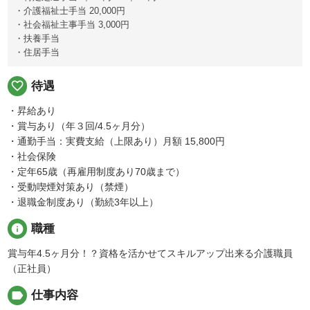
・介護福祉士手当 20,000円
・社会福祉主事手当 3,000円
・扶養手当
・住居手当
favorite_border
待遇
・昇給あり
・賞与あり（年３回/4.5ヶ月分）
・通勤手当：実費支給（上限あり）月額 15,800円
・社会保険
・定年65歳（再雇用制度あり70歳まで）
・受動喫煙対策あり（禁煙）
・退職金制度あり（勤続3年以上）
info
職種
賞与年4.5ヶ月分！？資格を活かせてスキルアップ出来る介護職員
（正社員）
label
仕事内容