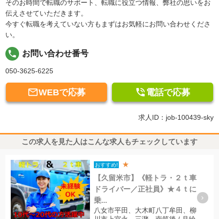
そのお時間で転職のサポート、転職に役立つ情報、弊社の思いをお
伝えさせていただきます。
今すぐ転職を考えていない方もまずはお気軽にお問い合わせくださ
い。
local_phone
お問い合わせ番号
050-3625-6225


WEBで応募
電話で応募
求人ID：job-100439-sky
この求人を見た人はこんな求人もチェックしています
★
おすすめ!
【久留米市】《軽トラ・２ｔ車
ドライバー／正社員》★４ｔに
乗...
八女市平田、大木町八丁牟田、柳