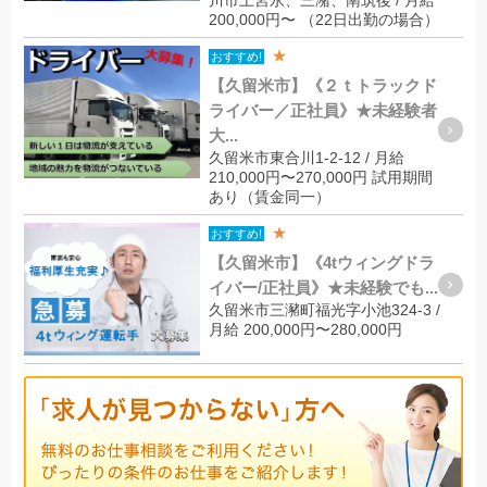
川市上宮永、三潴、南筑後 / 月給
200,000円〜 （22日出勤の場合）
★
おすすめ!
【久留米市】《２ｔトラックド
ライバー／正社員》★未経験者
大...
久留米市東合川1-2-12 / 月給
210,000円〜270,000円 試用期間
あり（賃金同一）
★
おすすめ!
【久留米市】《4tウィングドラ
イバー/正社員》★未経験でも...
久留米市三瀦町福光字小池324-3 /
月給 200,000円〜280,000円