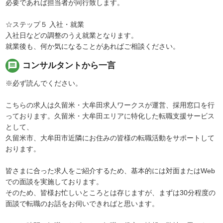
必要であれば担当者が同行致します。
☆ステップ５ 入社・就業
入社日などの調整のうえ就業となります。
就業後も、何か気になることがあればご相談ください。
message
コンサルタントから一言
※必ず読んでください。
こちらの求人は久留米・大牟田求人ワークスが運営、採用窓口を行
っております。久留米・大牟田エリアに特化した転職支援サービス
として、
久留米市、大牟田市近隣にお住みの皆様の転職活動をサポートして
おります。
皆さまに合った求人をご紹介するため、基本的には対面またはWeb
での面談を実施しております。
そのため、皆様お忙しいところとは存じますが、まずは30分程度の
面談で転職のお話をお伺いできればと思います。