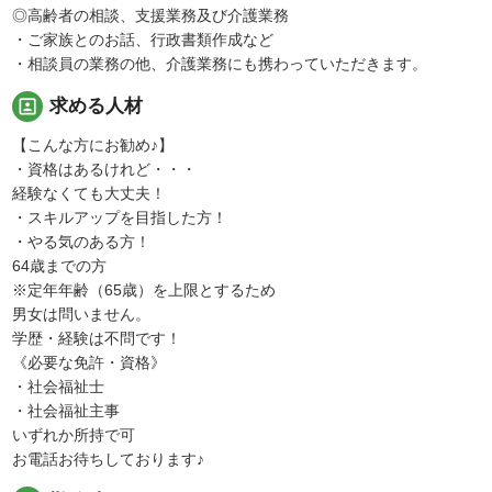
◎高齢者の相談、支援業務及び介護業務
・ご家族とのお話、行政書類作成など
・相談員の業務の他、介護業務にも携わっていただきます。
portrait
求める人材
【こんな方にお勧め♪】
・資格はあるけれど・・・
経験なくても大丈夫！
・スキルアップを目指した方！
・やる気のある方！
64歳までの方
※定年年齢（65歳）を上限とするため
男女は問いません。
学歴・経験は不問です！
《必要な免許・資格》
・社会福祉士
・社会福祉主事
いずれか所持で可
お電話お待ちしております♪