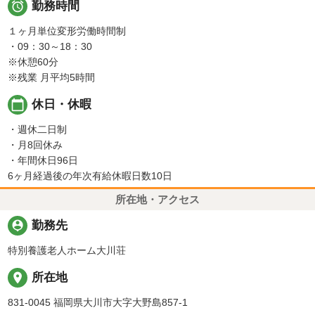

勤務時間
１ヶ月単位変形労働時間制
・09：30～18：30
※休憩60分
※残業 月平均5時間
calendar_today
休日・休暇
・週休二日制
・月8回休み
・年間休日96日
6ヶ月経過後の年次有給休暇日数10日
所在地・アクセス
person_pin
勤務先
特別養護老人ホーム大川荘
place
所在地
831-0045 福岡県大川市大字大野島857-1