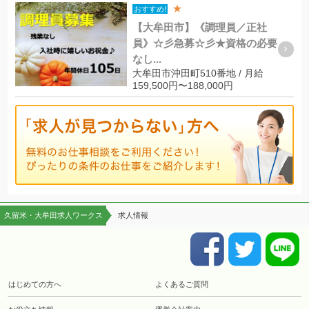
★
おすすめ!
【大牟田市】《調理員／正社
員》☆彡急募☆彡★資格の必要
なし...
大牟田市沖田町510番地 / 月給
159,500円〜188,000円
久留米・大牟田求人ワークス
求人情報
はじめての方へ
よくあるご質問