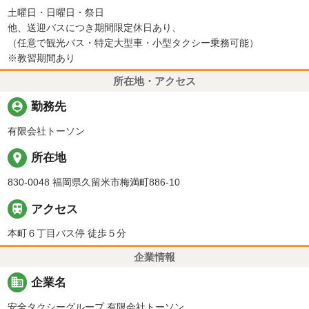
土曜日・日曜日・祭日
他、送迎バスにつき期間限定休日あり、
（任意で観光バス・特定大型車・小型タクシー乗務可能）
※教習期間あり
所在地・アクセス
person_pin
勤務先
有限会社トーソン
place
所在地
830-0048 福岡県久留米市梅満町886-10

アクセス
本町６丁目バス停 徒歩５分
企業情報
business
企業名
安全タクシーグループ 有限会社トーソン