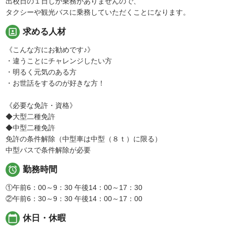
出校日の１日しか乗務がありませんので、
タクシーや観光バスに乗務していただくことになります。
portrait
求める人材
《こんな方にお勧めです♪》
・違うことにチャレンジしたい方
・明るく元気のある方
・お世話をするのが好きな方！
《必要な免許・資格》
◆大型二種免許
◆中型二種免許
免許の条件解除（中型車は中型（８ｔ）に限る）
中型バスで条件解除が必要

勤務時間
①午前6：00～9：30 午後14：00～17：30
②午前6：30～9：30 午後14：00～17：00
calendar_today
休日・休暇