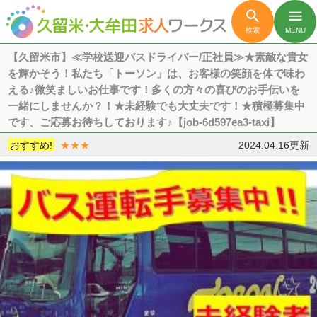

menu
検索
MENU
【久留米市】≪学校送迎バスドライバー/正社員≫★素敵な貴女
を輝かそう！私たち「トーソン」は、お客様の笑顔を体で味わ
える♪微笑ましいお仕事です！多くの方々の喜びのお手伝いを
一緒にしませんか？！★未経験でも大丈夫です！★積極募集中
です、ご応募お待ちしております♪【job-6d597ea3-taxi】
おすすめ!
★★★
2024.04.16更新