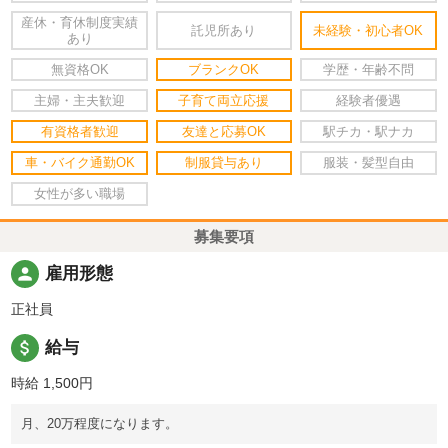
産休・育休制度実績
託児所あり
未経験・初心者OK
あり
無資格OK
ブランクOK
学歴・年齢不問
主婦・主夫歓迎
子育て両立応援
経験者優遇
有資格者歓迎
友達と応募OK
駅チカ・駅ナカ
車・バイク通勤OK
制服貸与あり
服装・髪型自由
女性が多い職場
募集要項
person
雇用形態
正社員
attach_money
給与
時給 1,500円
月、20万程度になります。