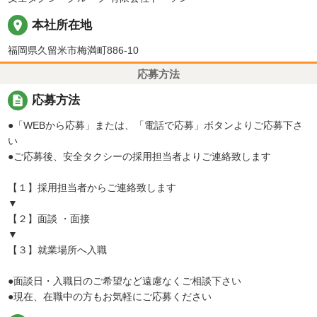
place
本社所在地
福岡県久留米市梅満町886-10
応募方法
description
応募方法
●「WEBから応募」または、「電話で応募」ボタンよりご応募下さ
い
●ご応募後、安全タクシーの採用担当者よりご連絡致します
【１】採用担当者からご連絡致します
▼
【２】面談 ・面接
▼
【３】就業場所へ入職
●面談日・入職日のご希望など遠慮なくご相談下さい
●現在、在職中の方もお気軽にご応募ください