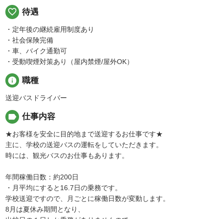
favorite_border
待遇
・定年後の継続雇用制度あり
・社会保険完備
・車、バイク通勤可
・受動喫煙対策あり（屋内禁煙/屋外OK）
info
職種
送迎バスドライバー
label
仕事内容
★お客様を安全に目的地まで送迎するお仕事です★
主に、学校の送迎バスの運転をしていただきます。
時には、観光バスのお仕事もあります。
年間稼働日数：約200日
・月平均にすると16.7日の乗務です。
学校送迎ですので、月ごとに稼働日数が変動します。
8月は夏休み期間となり、