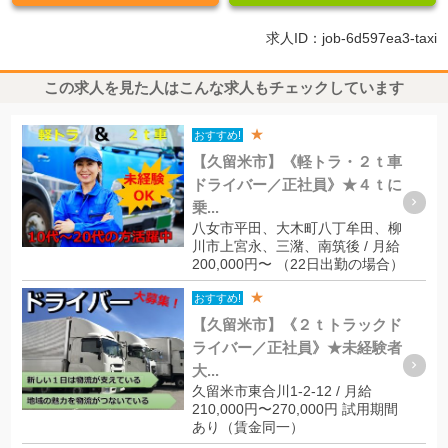
求人ID：job-6d597ea3-taxi
この求人を見た人はこんな求人もチェックしています
★
おすすめ!
【久留米市】《軽トラ・２ｔ車
ドライバー／正社員》★４ｔに
乗...
八女市平田、大木町八丁牟田、柳
川市上宮永、三潴、南筑後 / 月給
200,000円〜 （22日出勤の場合）
★
おすすめ!
【久留米市】《２ｔトラックド
ライバー／正社員》★未経験者
大...
久留米市東合川1-2-12 / 月給
210,000円〜270,000円 試用期間
あり（賃金同一）