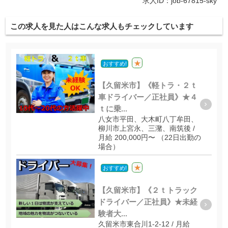
求人ID：job-67815-sky
この求人を見た人はこんな求人もチェックしています
★
おすすめ!
【久留米市】《軽トラ・２ｔ
車ドライバー／正社員》★４
ｔに乗...
八女市平田、大木町八丁牟田、
柳川市上宮永、三潴、南筑後 /
月給 200,000円〜 （22日出勤の
場合）
★
おすすめ!
【久留米市】《２ｔトラック
ドライバー／正社員》★未経
験者大...
久留米市東合川1-2-12 / 月給