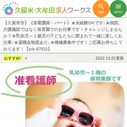

menu
検索
MENU
【久留米市】《准看護師・パート》★未経験OKです♪★病院、
介護施設ではなく保育園でのお仕事です！チャレンジしません
か？★乳幼児～１歳児の子どもたちに囲まれて一緒に楽しくお
仕事♪★退職金制度あり♪★積極募集中です！ご応募お待ちして
おります！【job-67815】
おすすめ!
★
2022.11.01更新