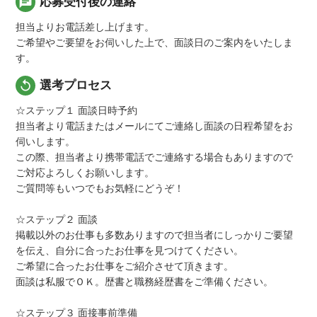
chat
応募受付後の連絡
担当よりお電話差し上げます。
ご希望やご要望をお伺いした上で、面談日のご案内をいたしま
す。
replay
選考プロセス
☆ステップ１ 面談日時予約
担当者より電話またはメールにてご連絡し面談の日程希望をお
伺いします。
この際、担当者より携帯電話でご連絡する場合もありますので
ご対応よろしくお願いします。
ご質問等もいつでもお気軽にどうぞ！
☆ステップ２ 面談
掲載以外のお仕事も多数ありますので担当者にしっかりご要望
を伝え、自分に合ったお仕事を見つけてください。
ご希望に合ったお仕事をご紹介させて頂きます。
面談は私服でＯＫ。歴書と職務経歴書をご準備ください。
☆ステップ３ 面接事前準備