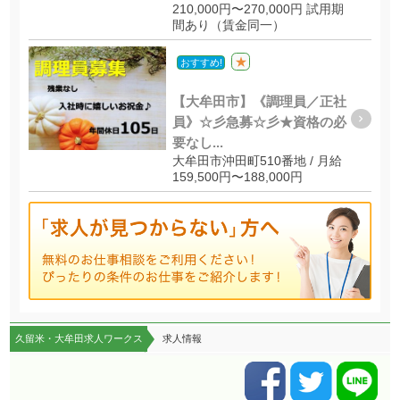
210,000円〜270,000円 試用期
間あり（賃金同一）
★
おすすめ!
【大牟田市】《調理員／正社
員》☆彡急募☆彡★資格の必
要なし...
大牟田市沖田町510番地 / 月給
159,500円〜188,000円
久留米・大牟田求人ワークス
求人情報