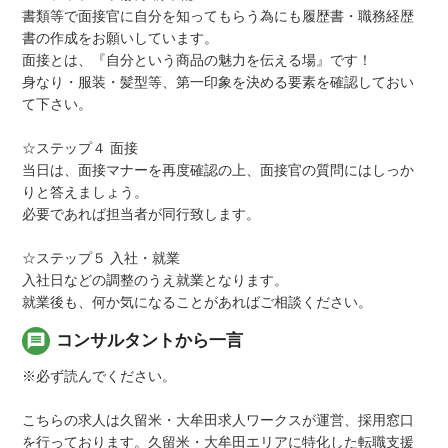
書類等で面接官に自分を知ってもらう為にも履歴書・職務経歴
書の作成をお願いしています。
面接とは、『自分という商品の魅力を伝える場』です！
身なり・服装・髪型等、第一印象を決める要素を確認しておい
て下さい。
☆ステップ４ 面接
当日は、面接マナーを再度確認の上、面接官の質問にはしっか
りと答えましょう。
必要であれば担当者が同行致します。
☆ステップ５ 入社・就業
入社日などの調整のうえ就業となります。
就業後も、何か気になることがあればご相談ください。
message
コンサルタントから一言
※必ず読んでください。
こちらの求人は久留米・大牟田求人ワークスが運営、採用窓口
を行っております。久留米・大牟田エリアに特化した転職支援