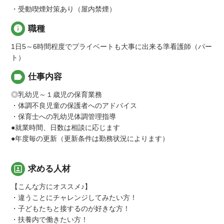
・受動喫煙対策あり（屋内禁煙）
info
職種
1日5～6時間程度でプライベートも大事に出来る準看護師（パー
ト）
label
仕事内容
◎乳幼児～１歳児の保育業務
・体調不良児童の保護者へのアドバイス
・保育士への乳幼児体調管理指導
●就業時間、日数は相談に応じます
●年度毎の更新（更新条件は勤務状況によります）
portrait
求める人材
【こんな方にオススメ♪】
・違うことにチャレンジしてみたい方！
・子どもたちと接するのが好きな方！
・扶養内で働きたい方！