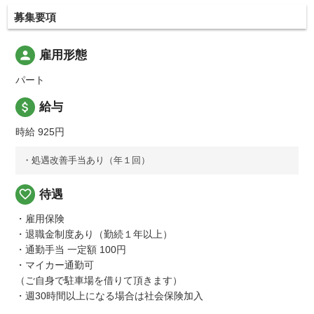
募集要項
person
雇用形態
パート
attach_money
給与
時給 925円
・処遇改善手当あり（年１回）
favorite_border
待遇
・雇用保険
・退職金制度あり（勤続１年以上）
・通勤手当 一定額 100円
・マイカー通勤可
（ご自身で駐車場を借りて頂きます）
・週30時間以上になる場合は社会保険加入