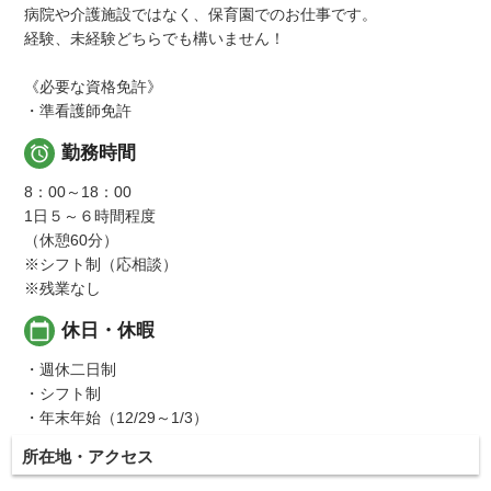
病院や介護施設ではなく、保育園でのお仕事です。
経験、未経験どちらでも構いません！
《必要な資格免許》
・準看護師免許

勤務時間
8：00～18：00
1日５～６時間程度
（休憩60分）
※シフト制（応相談）
※残業なし
calendar_today
休日・休暇
・週休二日制
・シフト制
・年末年始（12/29～1/3）
所在地・アクセス