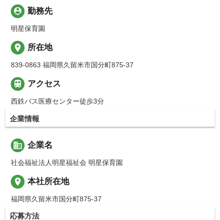
person_pin
勤務先
明星保育園
place
所在地
839-0863 福岡県久留米市国分町875-37

アクセス
西鉄バス医療センター徒歩3分
企業情報
business
企業名
社会福祉法人明星福祉会 明星保育園
place
本社所在地
福岡県久留米市国分町875-37
応募方法