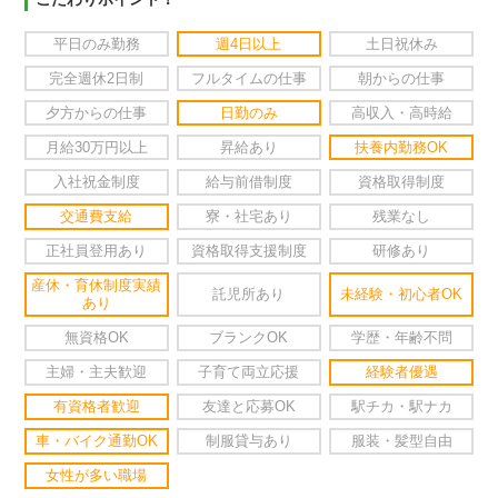
平日のみ勤務
週4日以上
土日祝休み
完全週休2日制
フルタイムの仕事
朝からの仕事
夕方からの仕事
日勤のみ
高収入・高時給
月給30万円以上
昇給あり
扶養内勤務OK
入社祝金制度
給与前借制度
資格取得制度
交通費支給
寮・社宅あり
残業なし
正社員登用あり
資格取得支援制度
研修あり
産休・育休制度実績
託児所あり
未経験・初心者OK
あり
無資格OK
ブランクOK
学歴・年齢不問
主婦・主夫歓迎
子育て両立応援
経験者優遇
有資格者歓迎
友達と応募OK
駅チカ・駅ナカ
車・バイク通勤OK
制服貸与あり
服装・髪型自由
女性が多い職場