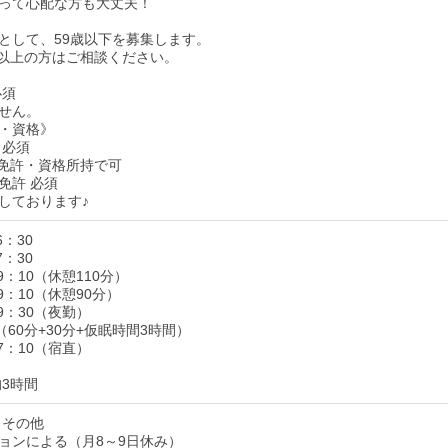
って心配な方も大丈夫！
として、59歳以下を募集します。
以上の方はご相談ください。
必須
せん。
・資格》
 必須
免許・資格所持で可
免許 必須
しております♪
6：30
7：30
9：10（休憩110分）
19：10（休憩90分）
09：30（夜勤）
（60分+30分+仮眠時間3時間）
07：10（宿直）
均3時間
 その他
ョンによる（月8～9日休み）