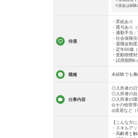
※賃金は経験
・昇給あり
・賞与あり（
・通勤手当：
・社会保険完
待遇
・退職金制度
・定年60歳
・受動喫煙対
・試用期間6
未経験でも働
職種
◎入所者の日
◎入所者の自
◎入所者の環
仕事内容
◎その他管理
◎送迎など（
【こんな方に
・スキルアッ
・高齢者と触