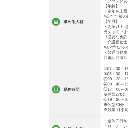
・ブランクあ
【年齢】
・定年を上限
※定年年齢の
【学歴】
求める人材
・高卒以上 
男女は問いま
《必要な免許
・介護福祉士
※いずれかの
・普通自動車
お電話お待ち
①07：30～1
②08：30～1
③09：20～1
④09：40～
⑤17：00～
勤務時間
※休憩270分
⑥19：30～
※休憩60分
※残業 月平
・週休二日制
・ローテーシ