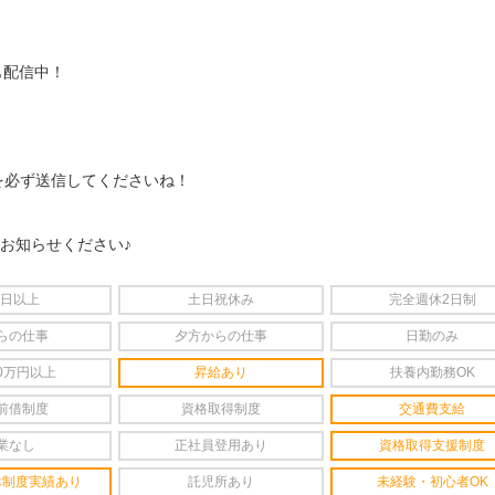
も配信中！
を必ず送信してくださいね！
をお知らせください♪
4日以上
土日祝休み
完全週休2日制
らの仕事
夕方からの仕事
日勤のみ
0万円以上
昇給あり
扶養内勤務OK
前借制度
資格取得制度
交通費支給
業なし
正社員登用あり
資格取得支援制度
休制度実績あり
託児所あり
未経験・初心者OK