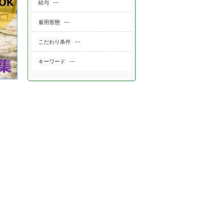
---
給与
---
雇用形態
---
こだわり条件
---
キーワード