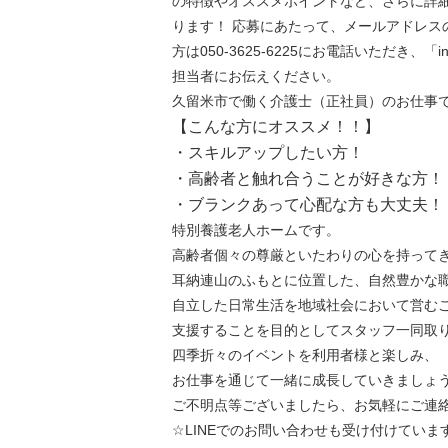
の特徴やオススメポイントなど、さらに詳
ります！ 応募にあたって、メールアドレス
方は050-3625-6225にお電話いただき、「
担当者にお伝えください。
久留米市で働く介護士（正社員）のお仕事
【こんな方にオススメ！！】
・スキルアップしたい方！
・高齢者と触れ合うことが好きな方！
・ブランクあって心配な方も大丈夫！
特別養護老人ホームです。
高齢者個々の尊厳といたわりの心を持って
耳納連山のふもとに位置した、自然豊かな
自立した日常生活を地域社会において営む
支援することを目的としてスタッフ一同取
四季折々のイベントを利用者様と楽しみ、
お仕事を通じて一緒に成長していきましょ
ご不明点等ございましたら、お気軽にご連絡
☆LINEでのお問い合わせも受け付けていま