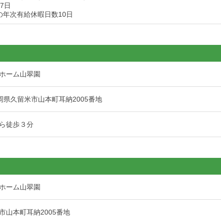
7日
の年次有給休暇日数10日
ホーム山翠園
6 福岡県久留米市山本町耳納2005番地
ら徒歩３分
ホーム山翠園
市山本町耳納2005番地