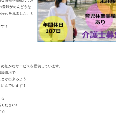
細な情報を掲載してお
の登録がめんどうな
indeedを見ました」と
です！
きめ細かなサービスを提供しています。
職場環境で
ことが出来るよう
り組んでいます！
う☆
ください♪
す☆