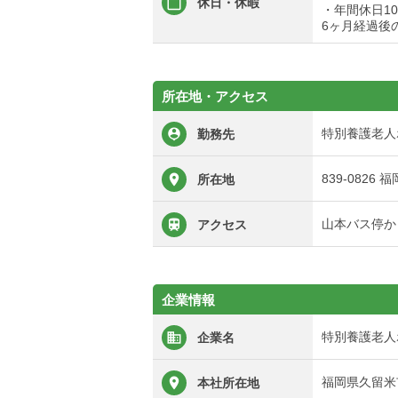
休日・休暇
・年間休日10
6ヶ月経過後
所在地・アクセス
特別養護老人
勤務先
839-082
所在地
山本バス停か
アクセス
企業情報
特別養護老人
企業名
福岡県久留米
本社所在地