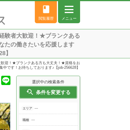
book
閲覧履歴
メニュー
経験者大歓迎！★ブランクある
なたの働きたいを応援します
28】
大歓迎！★ブランクある方も大丈夫！★資格をお
す！お待ちしております♪【job-256628】
選択中の検索条件

条件を変更する
---
エリア
---
職種