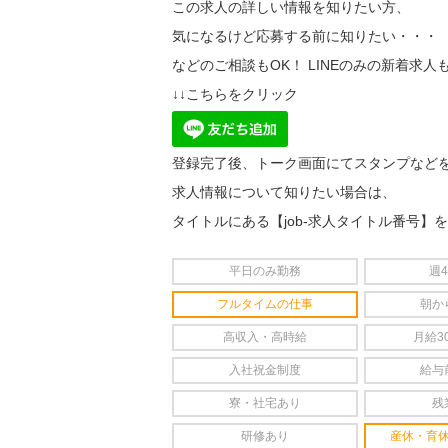
この求人の詳しい情報を知りたい方、
気になるけど応募する前に知りたい・・・
などのご相談もOK！ LINEのみの新着求人
↓↓こちらをクリック
登録完了後、トーク画面にてスタンプなど
求人情報について知りたい場合は、
タイトルにある【job-求人タイトル番号】
平日のみ勤務
週
フルタイムの仕事
朝か
高収入・高時給
月給3
入社祝金制度
給与
寮・社宅あり
残
研修あり
産休・育