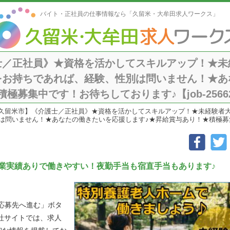
バイト・正社員の仕事情報なら「久留米・大牟田求人ワークス」
士／正社員》★資格を活かしてスキルアップ！★未
をお持ちであれば、経験、性別は問いません！★あ
極募集中です！お待ちしております♪【job-2566
久留米市】《介護士／正社員》★資格を活かしてスキルアップ！★未経験者
問いません！★あなたの働きたいを応援します♪★昇給賞与あり！★積極募集中で
業実績ありで働きやすい！夜勤手当も宿直手当もあります♪
「応募先へ進む」ボタ
社サイトでは、求人