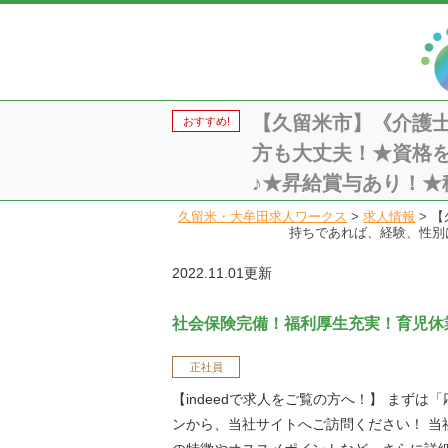
【久留米市】《介護
おすすめ!
方も大丈夫！★資格
♪★昇給賞与あり！★積
久留米・大牟田求人ワークス
>
求人情報
>
【
持ちであれば、経験、性別は
2022.11.01更新
社会保険完備！福利厚生充実！育児休
正社員
【indeedで求人をご覧の方へ！】 まずは
ンから、当社サイトへご訪問ください！ 当