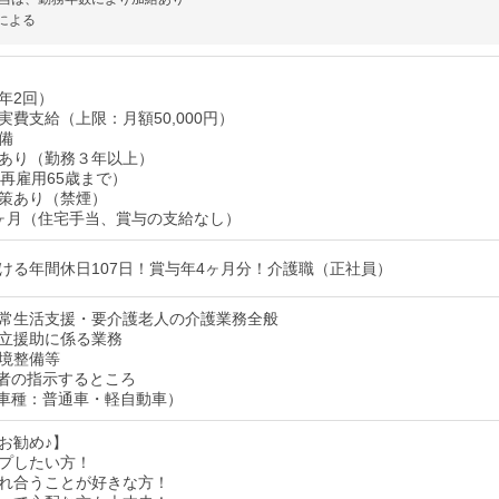
による
年2回）
実費支給（上限：月額50,000円）
備
あり（勤務３年以上）
（再雇用65歳まで）
策あり（禁煙）
ヶ月（住宅手当、賞与の支給なし）
ける年間休日107日！賞与年4ヶ月分！介護職（正社員）
常生活支援・要介護老人の介護業務全般
立援助に係る業務
境整備等
者の指示するところ
車種：普通車・軽自動車）
お勧め♪】
プしたい方！
れ合うことが好きな方！