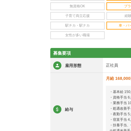
無資格OK
ブラ
子育て両立応援
経
駅チカ・駅ナカ
車・バ
女性が多い職場
募集要項
正社員
雇用形態
月給 168,00
・基本給 150,
・資格手当 6,
・業務手当 10
・処遇改善手当
給与
・夜勤手当 5
・宿直手当 4
・扶養手当、
※処遇改善手