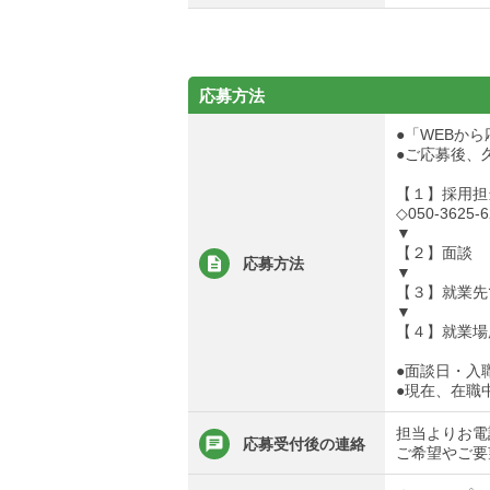
応募方法
●「WEBか
●ご応募後、
【１】採用担
◇050-3625-6
▼
【２】面談
応募方法
▼
【３】就業先
▼
【４】就業場
●面談日・入
●現在、在職
担当よりお電
応募受付後の連絡
ご希望やご要