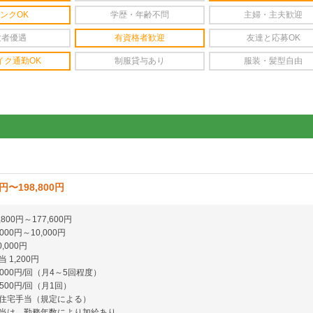
ンクOK
学歴・年齢不問
主婦・主夫歓迎
験者優遇
有資格者歓迎
友達と応募OK
イク通勤OK
制服貸与あり
服装・髪型自由
0円〜198,800円
800円～177,600円
000円～10,000円
,000円
 1,200円
,000円/回（月4～5回程度）
,500円/回（月1回）
住宅手当（規定による）
当は、勤務年数により加給あり