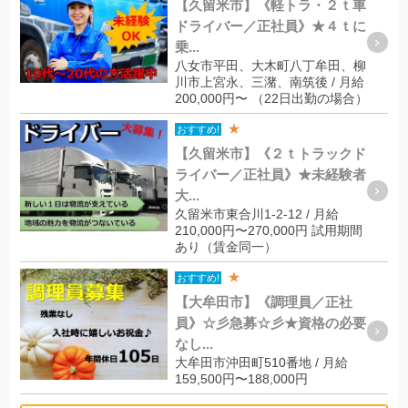
【久留米市】《軽トラ・２ｔ車
ドライバー／正社員》★４ｔに
乗...
八女市平田、大木町八丁牟田、柳
川市上宮永、三潴、南筑後 / 月給
200,000円〜 （22日出勤の場合）
★
おすすめ!
【久留米市】《２ｔトラックド
ライバー／正社員》★未経験者
大...
久留米市東合川1-2-12 / 月給
210,000円〜270,000円 試用期間
あり（賃金同一）
★
おすすめ!
【大牟田市】《調理員／正社
員》☆彡急募☆彡★資格の必要
なし...
大牟田市沖田町510番地 / 月給
159,500円〜188,000円