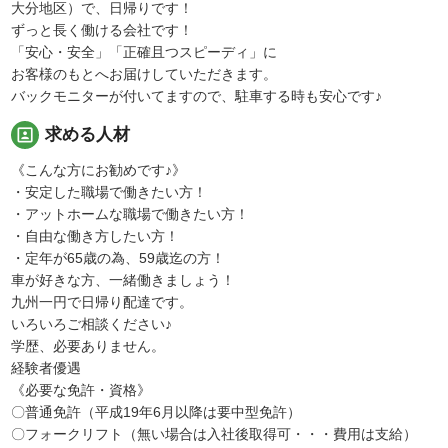
大分地区）で、日帰りです！
ずっと長く働ける会社です！
「安心・安全」「正確且つスピーディ」に
お客様のもとへお届けしていただきます。
バックモニターが付いてますので、駐車する時も安心です♪
portrait
求める人材
《こんな方にお勧めです♪》
・安定した職場で働きたい方！
・アットホームな職場で働きたい方！
・自由な働き方したい方！
・定年が65歳の為、59歳迄の方！
車が好きな方、一緒働きましょう！
九州一円で日帰り配達です。
いろいろご相談ください♪
学歴、必要ありません。
経験者優遇
《必要な免許・資格》
〇普通免許（平成19年6月以降は要中型免許）
〇フォークリフト（無い場合は入社後取得可・・・費用は支給）