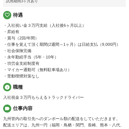
試用期間3ヶ月あり
favorite_border
待遇
・入社祝い金３万円支給（入社後6ヶ月以上）
・昇給有
・賞与（2回/年間）
・仕事を覚えて頂く期間(2週間～1ヶ月）は日給支払（9,000円）
・社会保険完備
・永年勤続手当（5年・10年）
・功労金支給制度有
・マイカー通勤可（無料駐車場あり）
・受動喫煙対策なし
info
職種
入社祝金３万円もらえるトラックドライバー
label
仕事内容
九州管内の取引先へのダンボール類の配送をしていただきます。
配送エリアは、九州一円（福岡・鳥栖・関門、長崎、熊本・八代、