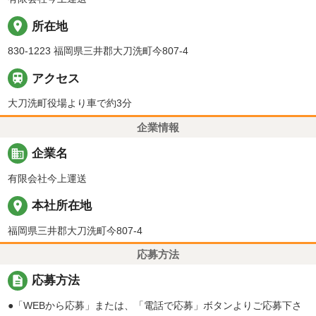
place
所在地
830-1223 福岡県三井郡大刀洗町今807-4

アクセス
大刀洗町役場より車で約3分
企業情報
business
企業名
有限会社今上運送
place
本社所在地
福岡県三井郡大刀洗町今807-4
応募方法
description
応募方法
●「WEBから応募」または、「電話で応募」ボタンよりご応募下さ