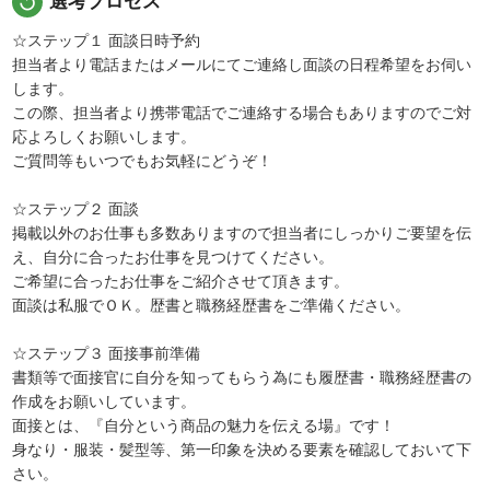
replay
選考プロセス
☆ステップ１ 面談日時予約
担当者より電話またはメールにてご連絡し面談の日程希望をお伺い
します。
この際、担当者より携帯電話でご連絡する場合もありますのでご対
応よろしくお願いします。
ご質問等もいつでもお気軽にどうぞ！
☆ステップ２ 面談
掲載以外のお仕事も多数ありますので担当者にしっかりご要望を伝
え、自分に合ったお仕事を見つけてください。
ご希望に合ったお仕事をご紹介させて頂きます。
面談は私服でＯＫ。歴書と職務経歴書をご準備ください。
☆ステップ３ 面接事前準備
書類等で面接官に自分を知ってもらう為にも履歴書・職務経歴書の
作成をお願いしています。
面接とは、『自分という商品の魅力を伝える場』です！
身なり・服装・髪型等、第一印象を決める要素を確認しておいて下
さい。