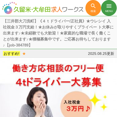

menu
検索
MENU
【三井郡大刀洗町】《４ｔドライバー/正社員》★ウレシイ 入
社祝金３万円支給！★お休みが取りやすくプライベー ト大事に
出来ます♪★未経験でも大歓迎！★家庭的な職場で長く働くこ
とが出来ます♪★積極募集中です。ご応募お待ちしております
♪【job-384789】
おすすめ!
★
2025.08.25更新