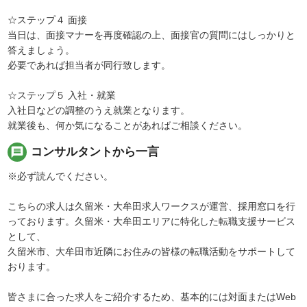
☆ステップ４ 面接
当日は、面接マナーを再度確認の上、面接官の質問にはしっかりと
答えましょう。
必要であれば担当者が同行致します。
☆ステップ５ 入社・就業
入社日などの調整のうえ就業となります。
就業後も、何か気になることがあればご相談ください。
message
コンサルタントから一言
※必ず読んでください。
こちらの求人は久留米・大牟田求人ワークスが運営、採用窓口を行
っております。久留米・大牟田エリアに特化した転職支援サービス
として、
久留米市、大牟田市近隣にお住みの皆様の転職活動をサポートして
おります。
皆さまに合った求人をご紹介するため、基本的には対面またはWeb