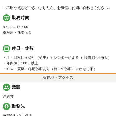
ご不明な点などございましたら、お気軽にお問い合わせください♪

勤務時間
8：00～17：00
※早出・残業あり
calendar_today
休日・休暇
・土・日祝日＋会社（荷主）カレンダーによる（土曜日勤務有り）
・年間休日100日以上
・ＧＷ・夏期・冬期休暇あり（荷主の休暇に合わせる形）
所在地・アクセス
people
業態
運送業
person_pin
勤務先
有限会社今上運送