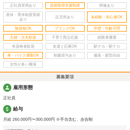
正社員登用あり
資格取得支援制度
研修あり
産休・育休制度実績
託児所あり
未経験・初心者OK
あり
無資格OK
ブランクOK
学歴・年齢不問
主婦・主夫歓迎
子育て両立応援
経験者優遇
有資格者歓迎
友達と応募OK
駅チカ・駅ナカ
車・バイク通勤OK
制服貸与あり
服装・髪型自由
女性が多い職場
募集要項
person
雇用形態
正社員
attach_money
給与
月給 260,000円〜300,000円
※手当含む、歩合制