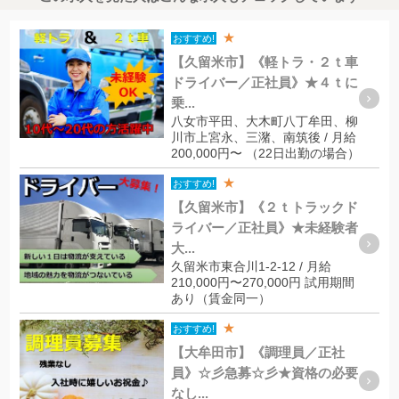
★
おすすめ!
【久留米市】《軽トラ・２ｔ車
ドライバー／正社員》★４ｔに
乗...
八女市平田、大木町八丁牟田、柳
川市上宮永、三潴、南筑後 / 月給
200,000円〜 （22日出勤の場合）
★
おすすめ!
【久留米市】《２ｔトラックド
ライバー／正社員》★未経験者
大...
久留米市東合川1-2-12 / 月給
210,000円〜270,000円 試用期間
あり（賃金同一）
★
おすすめ!
【大牟田市】《調理員／正社
員》☆彡急募☆彡★資格の必要
なし...