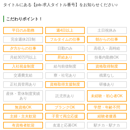
タイトルにある【job-求人タイトル番号】をお知らせください♪
こだわりポイント！
平日のみ勤務
週4日以上
土日祝休み
完全週休2日制
フルタイムの仕事
朝からの仕事
夕方からの仕事
日勤のみ
高収入・高時給
月給30万円以上
昇給あり
扶養内勤務OK
入社祝金制度
給与前借制度
資格取得制度
交通費支給
寮・社宅あり
残業なし
正社員登用あり
資格取得支援制度
研修あり
産休・育休制度実績
託児所あり
未経験・初心者OK
あり
無資格OK
ブランクOK
学歴・年齢不問
主婦・主夫歓迎
子育て両立応援
経験者優遇
有資格者歓迎
友達と応募OK
駅チカ・駅ナカ