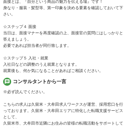
面接とは、『自分という商品の魅力を伝える場』です！
身なり・服装・髪型等、第一印象を決める要素を確認しておいて下
さい。
☆ステップ４ 面接
当日は、面接マナーを再度確認の上、面接官の質問にはしっかりと
答えましょう。
必要であれば担当者が同行致します。
☆ステップ５ 入社・就業
入社日などの調整のうえ就業となります。
就業後も、何か気になることがあればご相談ください。
message
コンサルタントから一言
※必ず読んでください。
こちらの求人は久留米・大牟田求人ワークスが運営、採用窓口を行
っております。久留米・大牟田エリアに特化した転職支援サービス
として、
久留米市、大牟田市近隣にお住みの皆様の転職活動をサポートして