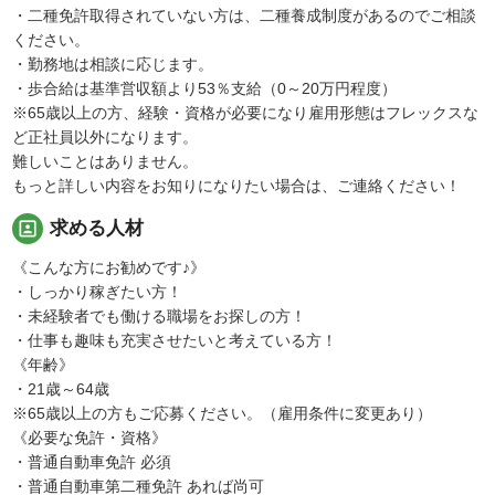
・二種免許取得されていない方は、二種養成制度があるのでご相談
ください。
・勤務地は相談に応じます。
・歩合給は基準営収額より53％支給（0～20万円程度）
※65歳以上の方、経験・資格が必要になり雇用形態はフレックスな
ど正社員以外になります。
難しいことはありません。
もっと詳しい内容をお知りになりたい場合は、ご連絡ください！
portrait
求める人材
《こんな方にお勧めです♪》
・しっかり稼ぎたい方！
・未経験者でも働ける職場をお探しの方！
・仕事も趣味も充実させたいと考えている方！
《年齢》
・21歳～64歳
※65歳以上の方もご応募ください。（雇用条件に変更あり）
《必要な免許・資格》
・普通自動車免許 必須
・普通自動車第二種免許 あれば尚可