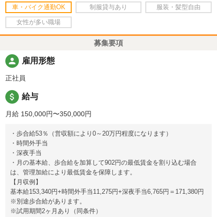
車・バイク通勤OK
制服貸与あり
服装・髪型自由
女性が多い職場
募集要項
person
雇用形態
正社員
attach_money
給与
月給 150,000円〜350,000円
・歩合給53％（営収額により0～20万円程度になります）
・時間外手当
・深夜手当
・月の基本給、歩合給を加算して902円の最低賃金を割り込む場合
は、管理加給により最低賃金を保障します。
【月収例】
基本給153,340円+時間外手当11,275円+深夜手当6,765円＝171,380円
※別途歩合給があります。
※試用期間2ヶ月あり（同条件）