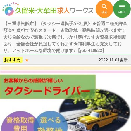

menu
検索
MENU
【三重県松阪市】《タクシー運転手/正社員》★普通二種免許全
額会社負担で安心スタート！★勤務地・勤務時間が選べます！
★歩合給なので頑張り次第でしっかり稼げます★資格取得制度
あり、全額会社が負担してくれます★福利厚生も充実してお
り、アットホームな環境で働けます♪【job-410523】
おすすめ!
★
2022.11.01更新