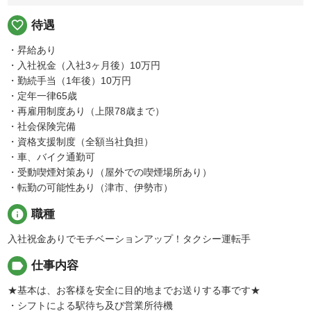
favorite_border
待遇
・昇給あり
・入社祝金（入社3ヶ月後）10万円
・勤続手当（1年後）10万円
・定年一律65歳
・再雇用制度あり（上限78歳まで）
・社会保険完備
・資格支援制度（全額当社負担）
・車、バイク通勤可
・受動喫煙対策あり（屋外での喫煙場所あり）
・転勤の可能性あり（津市、伊勢市）
info
職種
入社祝金ありでモチベーションアップ！タクシー運転手
label
仕事内容
★基本は、お客様を安全に目的地までお送りする事です★
・シフトによる駅待ち及び営業所待機