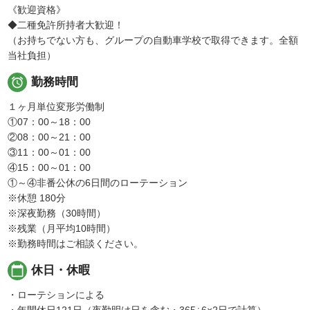
《歓迎資格》
◆二種免許所持者大歓迎！
（お持ちでない方も、グループの自動車学校で取得できます。全額
当社負担）

勤務時間
１ヶ月単位変形労働制
①07：00～18：00
②08：00～21：00
③11：00～01：00
④15：00～01：00
①～④非番公休の6日間のローテーション
※休憩 180分
※深夜勤務（30時間）
※残業（月平均10時間）
※勤務時間はご相談ください。
calendar_today
休日・休暇
・ローテションによる
・年間休日121日（夜勤明け日を含む・365÷6×2日で計算）