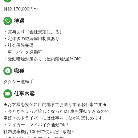
月給 170,000円〜
favorite_border
待遇
・賞与あり（会社規定による）
・定年後の継続雇用制度あり
・社会保険完備
・車、バイク通勤可
・受動喫煙対策あり（屋内禁煙/屋外OK）
info
職種
タクシー運転手
label
仕事内容
★お客様を安全に目的地までお送りするお仕事です★
・今どきちょっと珍しくなったMT車も運転できるので、
車好きのドライバーには仕事をしながら楽しめます。
・マイカー・マイバイク通勤OK！
社内洗車機は100円で使いたい放題♪