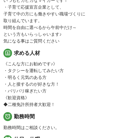
いつもピカピカなマイカーです！
・子育て応援宣言企業として、
子育て中の方にも働きやすい職場づくりに
取り組んでいます。
時間を自由に選べるから午前中だけ～
という方もいらっしゃいます♪
気になる事はご質問ください
portrait
求める人材
《こんな方にお勧めです♪》
・タクシーを運転してみたい方
・明るく元気のある方
・人と接するのが好きな方！
・バリバリ稼ぎたい方
《歓迎資格》
◆二種免許所持者大歓迎！

勤務時間
勤務時間はご相談ください。