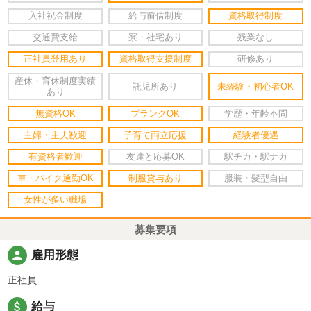
入社祝金制度
給与前借制度
資格取得制度
交通費支給
寮・社宅あり
残業なし
正社員登用あり
資格取得支援制度
研修あり
産休・育休制度実績
託児所あり
未経験・初心者OK
あり
無資格OK
ブランクOK
学歴・年齢不問
主婦・主夫歓迎
子育て両立応援
経験者優遇
有資格者歓迎
友達と応募OK
駅チカ・駅ナカ
車・バイク通勤OK
制服貸与あり
服装・髪型自由
女性が多い職場
募集要項
person
雇用形態
正社員
attach_money
給与