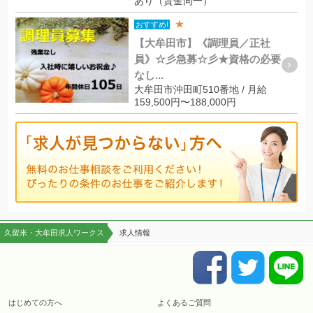
あり（賃金同一）
★
おすすめ!
【大牟田市】《調理員／正社
員》☆彡急募☆彡★資格の必要
なし...
大牟田市沖田町510番地 / 月給
159,500円〜188,000円
久留米・大牟田求人ワークス
求人情報
はじめての方へ
よくあるご質問