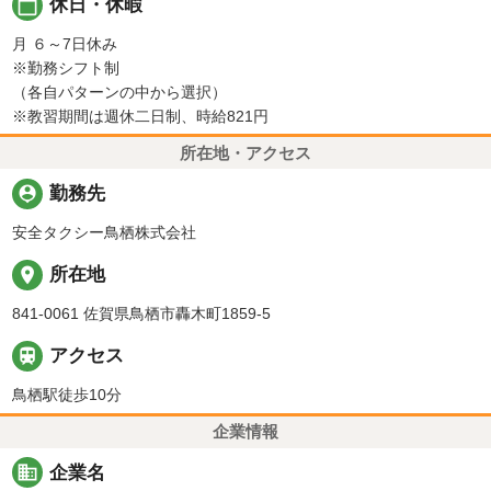
calendar_today
休日・休暇
月 ６～7日休み
※勤務シフト制
（各自パターンの中から選択）
※教習期間は週休二日制、時給821円
所在地・アクセス
person_pin
勤務先
安全タクシー鳥栖株式会社
place
所在地
841-0061 佐賀県鳥栖市轟木町1859-5

アクセス
鳥栖駅徒歩10分
企業情報
business
企業名