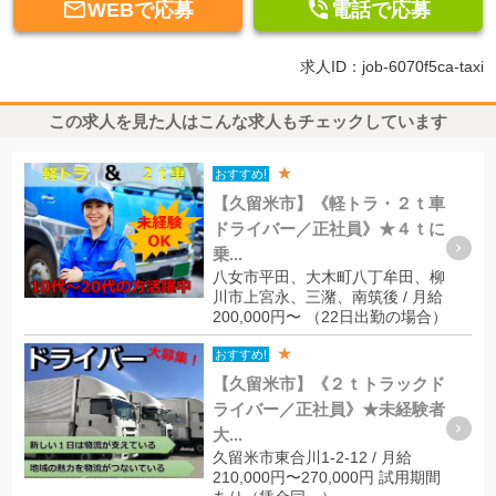


WEBで応募
電話で応募
求人ID：job-6070f5ca-taxi
この求人を見た人はこんな求人もチェックしています
★
おすすめ!
【久留米市】《軽トラ・２ｔ車
ドライバー／正社員》★４ｔに
乗...
八女市平田、大木町八丁牟田、柳
川市上宮永、三潴、南筑後 / 月給
200,000円〜 （22日出勤の場合）
★
おすすめ!
【久留米市】《２ｔトラックド
ライバー／正社員》★未経験者
大...
久留米市東合川1-2-12 / 月給
210,000円〜270,000円 試用期間