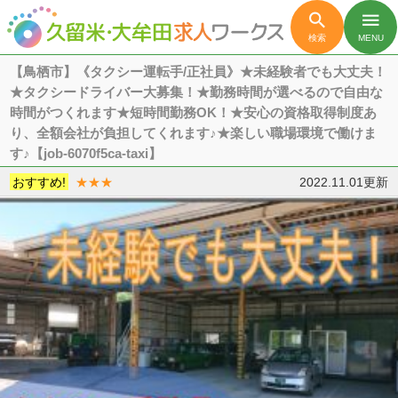

menu
検索
MENU
【鳥栖市】《タクシー運転手/正社員》★未経験者でも大丈夫！
★タクシードライバー大募集！★勤務時間が選べるので自由な
時間がつくれます★短時間勤務OK！★安心の資格取得制度あ
り、全額会社が負担してくれます♪★楽しい職場環境で働けま
す♪【job-6070f5ca-taxi】
おすすめ!
★★★
2022.11.01更新