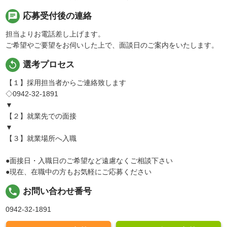
chat
応募受付後の連絡
担当よりお電話差し上げます。
ご希望やご要望をお伺いした上で、面談日のご案内をいたします。
replay
選考プロセス
【１】採用担当者からご連絡致します
◇0942-32-1891
▼
【２】就業先での面接
▼
【３】就業場所へ入職
●面接日・入職日のご希望など遠慮なくご相談下さい
●現在、在職中の方もお気軽にご応募ください
local_phone
お問い合わせ番号
0942-32-1891