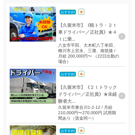
★
おすすめ!
【久留米市】《軽トラ・２ｔ
車ドライバー／正社員》★４
ｔに乗...
八女市平田、大木町八丁牟田、
柳川市上宮永、三潴、南筑後 /
月給 200,000円〜 （22日出勤の
場合）
★
おすすめ!
【久留米市】《２ｔトラック
ドライバー／正社員》★未経
験者大...
久留米市東合川1-2-12 / 月給
210,000円〜270,000円 試用期
間あり（賃金同一）
★
おすすめ!