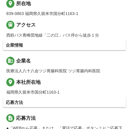
place
所在地
839-0863 福岡県久留米市国分町1163-1

アクセス
西鉄バス青峰団地線「二の江」バス停から徒歩１分
企業情報
business
企業名
医療法人八十八会ツジ胃腸科医院 ツジ胃腸内科医院
place
本社所在地
福岡県久留米市国分町1163-1
応募方法
description
応募方法
●「WEBから応募」または、「電話で応募」ボタンよりご応募下