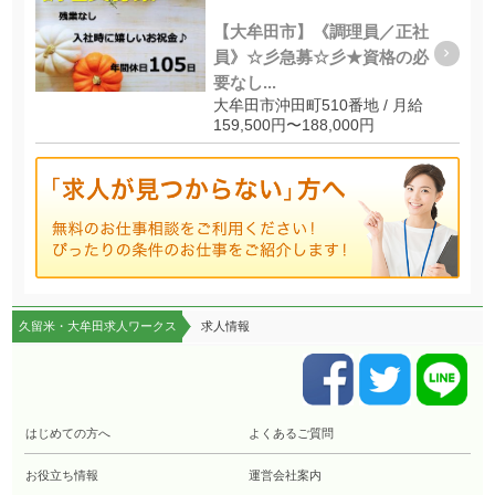
【大牟田市】《調理員／正社
員》☆彡急募☆彡★資格の必
要なし...
大牟田市沖田町510番地 / 月給
159,500円〜188,000円
久留米・大牟田求人ワークス
求人情報
はじめての方へ
よくあるご質問
お役立ち情報
運営会社案内