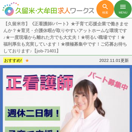

menu
検索
MENU
【久留米市】《正看護師/パート》★子育て応援企業で働きませ
んか？★育児・介護休暇が取りやすいアットホームな環境です
♪★一度現場から離れた方でも大丈夫！★明るい職場です！★
福利厚生も充実しています！★積極募集中です！ご応募お待ち
しております♪【job-71401】
おすすめ!
★
2022.11.01更新