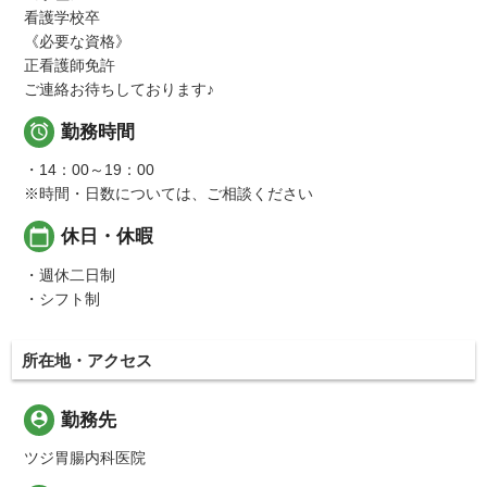
看護学校卒
《必要な資格》
正看護師免許
ご連絡お待ちしております♪

勤務時間
・14：00～19：00
※時間・日数については、ご相談ください
calendar_today
休日・休暇
・週休二日制
・シフト制
所在地・アクセス
person_pin
勤務先
ツジ胃腸内科医院