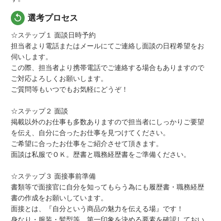
replay
選考プロセス
☆ステップ１ 面談日時予約
担当者より電話またはメールにてご連絡し面談の日程希望をお
伺いします。
この際、担当者より携帯電話でご連絡する場合もありますので
ご対応よろしくお願いします。
ご質問等もいつでもお気軽にどうぞ！
☆ステップ２ 面談
掲載以外のお仕事も多数ありますので担当者にしっかりご要望
を伝え、自分に合ったお仕事を見つけてください。
ご希望に合ったお仕事をご紹介させて頂きます。
面談は私服でＯＫ。歴書と職務経歴書をご準備ください。
☆ステップ３ 面接事前準備
書類等で面接官に自分を知ってもらう為にも履歴書・職務経歴
書の作成をお願いしています。
面接とは、『自分という商品の魅力を伝える場』です！
身なり・服装・髪型等、第一印象を決める要素を確認しておい