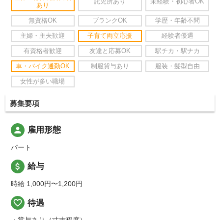
託児所あり
未経験・初心者OK
あり
無資格OK
ブランクOK
学歴・年齢不問
主婦・主夫歓迎
子育て両立応援
経験者優遇
有資格者歓迎
友達と応募OK
駅チカ・駅ナカ
車・バイク通勤OK
制服貸与あり
服装・髪型自由
女性が多い職場
募集要項
person
雇用形態
パート
attach_money
給与
時給 1,000円〜1,200円
favorite_border
待遇