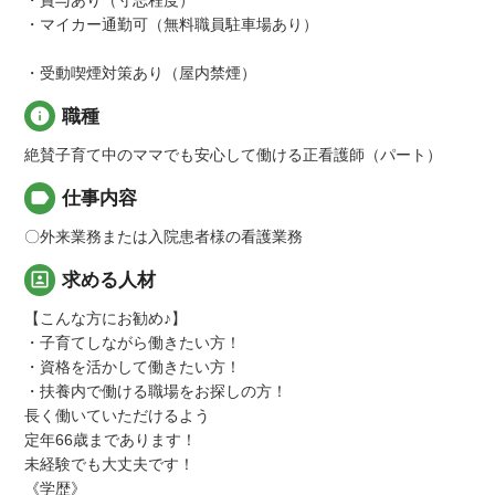
・賞与あり（寸志程度）
・マイカー通勤可（無料職員駐車場あり）
・受動喫煙対策あり（屋内禁煙）
info
職種
絶賛子育て中のママでも安心して働ける正看護師（パート）
label
仕事内容
〇外来業務または入院患者様の看護業務
portrait
求める人材
【こんな方にお勧め♪】
・子育てしながら働きたい方！
・資格を活かして働きたい方！
・扶養内で働ける職場をお探しの方！
長く働いていただけるよう
定年66歳まであります！
未経験でも大丈夫です！
《学歴》